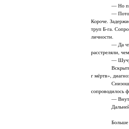
            — Но 
            — По
Короче. Задержис
труп Б-га. Соп
личности.
            — Да
расстреляли, чем
            — Шу
            Вскр
г мёртв», диагно
            Сни
сопроводилось ф
            — В
            Дальн
            Боль