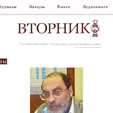
урналы
Авторы
Книги
Аудиокниги
ВТОР
НИК
Толстый зависимый* литературно-художественный журнал
* от дня недели и погоды
озы