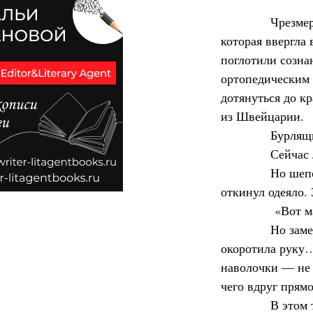
            Чрез
которая ввергла
поглотили созна
ортопедическим 
дотянуться до кр
из Швейцарии.
            Бур
            Сейч
            Но ш
откинул одеяло. 
             «Вот
            Но з
окоротила руку…
наволочки — не 
чего вдруг прям
            В эт