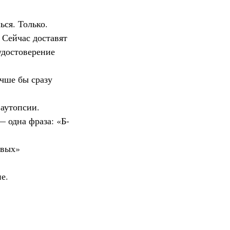
ься. Только. 
 Сейчас доставят 
достоверение 
учше бы сразу 
 аутопсии.
— одна фраза: «Б-
ивых» 
е.