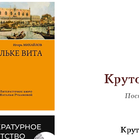
Крут
Пос
            