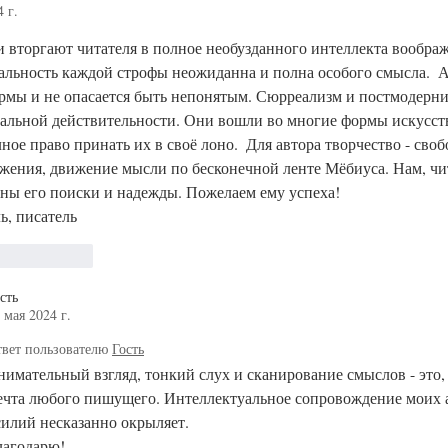
 г.
 вторгают читателя в полное необузданного интеллекта воображ
альность каждой строфы неожиданна и полна особого смысла.  
рмы и не опасается быть непонятым. Сюрреализм и постмодерни
еальной действительности. Они вошли во многие формы искусств
ное право принать их в своё лоно.  Для автора творчество - своб
жения, движение мысли по бесконечной ленте Мёбиуса. Нам, чит
ны его поиски и надежды. Пожелаем ему успеха!   
ь, писатель  
Ответить
сть
 мая 2024 г.
вет пользователю
Гость
нимательный взгляд, тонкий слух и сканирование смыслов - это, 
ечта любого пишущего. Интеллектуальное сопровождение моих 
силий несказанно окрыляет.
лагодарю!