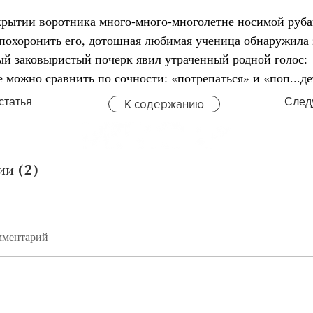
 вскрытии воротника много-много-многолетне носимой руба
похоронить его, дотошная любимая ученица обнаружила 
омый заковыристый почерк явил утраченный родной голос:
зве можно сравнить по сочности: «потрепаться» и «поп...де
статья
След
К содержанию
и (2)
мментарий