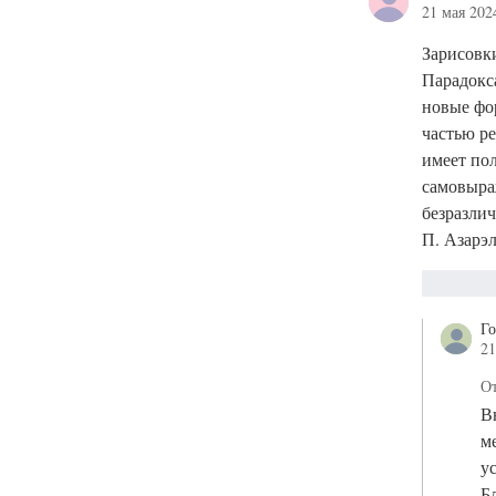
21 мая 2024
Зарисовки
Парадокс
новые фо
частью р
имеет пол
самовыра
безразлич
П. Азарэл
Лайк
Го
21
От
В
м
у
Б