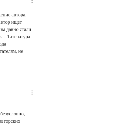
ение автора. 
Автор ищет 
зм давно стали 
а. Литература 
ода 
ателям, не 
безусловно, 
авторских 