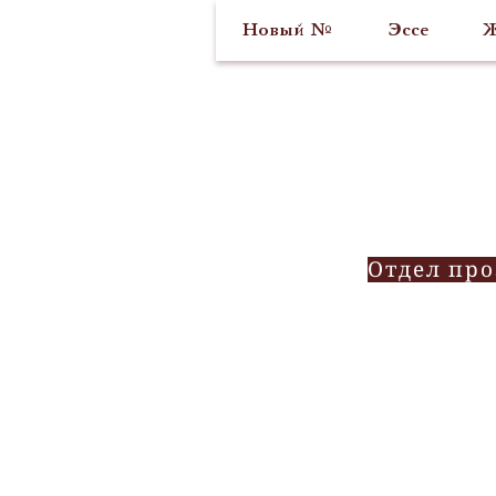
Новый №
Эссе
Ж
Отдел пр