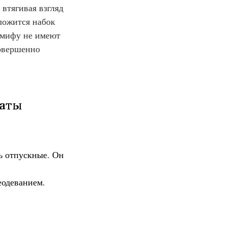
втягивая взгляд 
ложится набок 
 мифу не имеют 
овершенно 
таты 
ь отпускные. Он 
еодеванием.