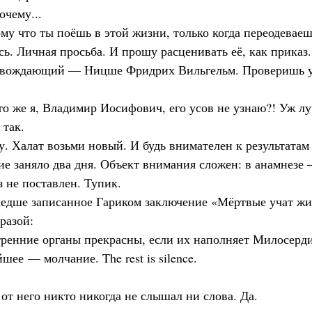
почему...
тому что ты поёшь в этой жизни, только когда переодеваеш
ь. Личная просьба. И прошу расценивать её, как приказ.
ровождающий — Ницше Фридрих Вильгельм. Проверишь у
 что же я, Владимир Иосифович, его усов не узнаю?! Уж л
 так.
чу. Халат возьми новый. И будь внимателен к результатам
ытие заняло два дня. Объект внимания сложен: в анамнезе 
з не поставлен. Тупик.
зошедше записанное Гариком заключение «Мёртвые учат ж
разой:
нутренние органы прекрасны, если их наполняет Милосерди
ейшее — молчание. The rest is silence.
ше от него никто никогда не слышал ни слова. Да.