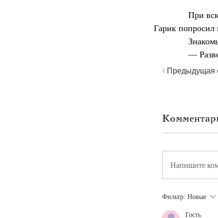
            При
Гарик попросил 
            Знак
            — Ра
< Предыдущая 
Комментари
Напишите ко
Фильтр:
Новые
Гость