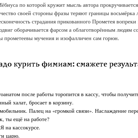
ёбиуса по которой кружит мысль автора прокручивается 
очество своей стороны фразы теряют границы восьмёрка 
есконечность страдания прикованного Прометея вопреки
одвиг оборачивается фарсом а облаготворённым людям с
ы прометеевы мучения и изофалличен сам горюн
.
 Не надо курить фимиам: смажете резуль
оанатом после работы торопится в кассу, чтобы получит
ный халат, бросает в корзину.
ит мобильник. Палец на «громкой связи». Наслаждение пер
ик, ты ещё на работе?
. Я на кассокурсе.
лги царю.