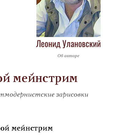
Леонид Улановский
Об авторе
ой мейнстрим
тмодернистские зарисовки
Крутой мейнстрим