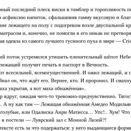
мерный последний плеск виски в тамблер и торопливость п
 в асфиксию напиток, сфальшивив гамму вкусовую и благ
ние лежащего на полу с подогревом возле двуспальной кр
матрасом и, конечно, не помогли в его никак не претвор
ая одеяла из самого лучшего гусиного пуха в мире — Crist
лящий поток устремился утишить пленительный шёпот Небе
ас лежащий получит печать в паспорт в Вечность.
епот всесильней, всемогущественней. И ожил лежащий, и п
Знал он, что ждёт его. Вернее, кто. И проронил. И смах
 маха укрытая, а вот маха обнажённая».
амер вдруг, ожидая чего-то тревожно-предчувственно. Тягос
 А ну как там — Лежащая обнажённая Амедео Модильяни,
голубые, или Одалиска Анри Матисса… Упс!.. Хум! Что з
о в постели — Луврский зал с Монной Лизой?!
ом тексте есть за что подержаться: у него выдающиеся форм