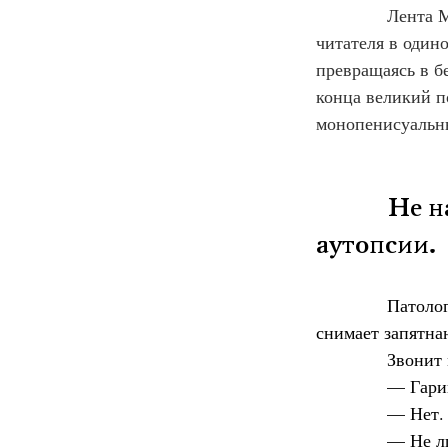
Лента М
читателя в один
превращаясь в б
конца великий п
монопенисуальн
           
аутопсии.
Патолог
снимает запятнан
            Звон
            — Гар
            — Нет
            — Не 