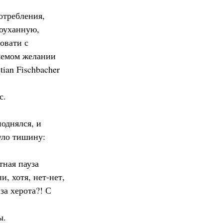
отребления, 
оуханную, 
овати с 
яемом желании 
ian Fischbacher 
с.
однялся, и 
нуло тишину:
тная пауза 
 хотя, нет-нет, 
а херота?! С 
ы.