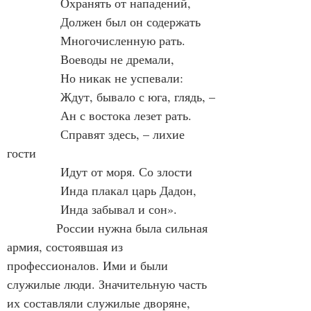
             Охранять от нападений,
             Должен был он содержать
             Многочисленную рать.
             Воеводы не дремали,
             Но никак не успевали:
             Ждут, бывало с юга, глядь, –
             Ан с востока лезет рать.
             Справят здесь, – лихие 
гости
             Идут от моря. Со злости
             Инда плакал царь Дадон,
             Инда забывал и сон».
            России нужна была сильная 
армия, состоявшая из 
профессионалов. Ими и были 
служилые люди. Значительную часть 
их составляли служилые дворяне, 