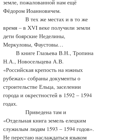
земле, пожалованной нам ещё 
Фёдором Иоанновичем.
            В тех же местах и в то же 
время – в XVI веке получили земли 
дети боярские Неделины, 
Меркуловы, Фаустовы…
       В книге Глазьева В.Н., Тропина 
Н.А., Новосельцева А.В. 
«Российская крепость на южных 
рубежах» собраны документы о 
строительстве Ельца, заселении 
города и окрестностей в 1592 – 1594 
годах.
            Приведена там и 
«Отдельная книга земель елецким 
служилым людям 1593 – 1594 годов». 
Не перестаю наслаждаться языком 