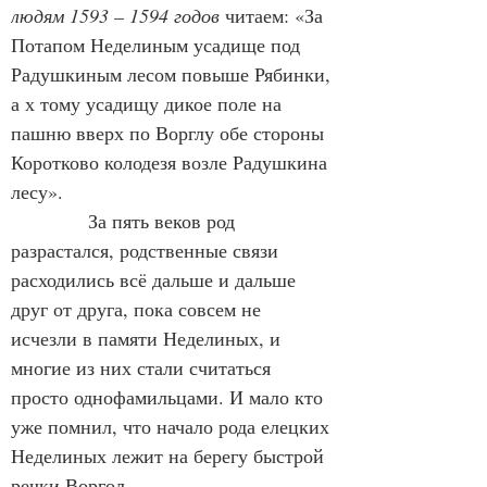
людям 1593 – 1594 годов
 читаем: «За 
Потапом Неделиным усадище под 
Радушкиным лесом повыше Рябинки, 
а х тому усадищу дикое поле на 
пашню вверх по Ворглу обе стороны 
Коротково колодезя возле Радушкина 
лесу».
            За пять веков род 
разрастался, родственные связи 
расходились всё дальше и дальше 
друг от друга, пока совсем не 
исчезли в памяти Неделиных, и 
многие из них стали считаться 
просто однофамильцами. И мало кто 
уже помнил, что начало рода елецких 
Неделиных лежит на берегу быстрой 
речки Воргол.