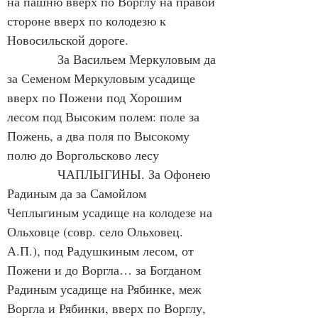
на пашню вверх по Ворглу на правой 
стороне вверх по колодезю к 
Новосильской дороге.
            За Васильем Меркуловым да 
за Семеном Меркуловым усадище 
вверх по Пожени под Хорошим 
лесом под Высоким полем: поле за 
Пожень, а два поля по Высокому 
полю до Воргольсково лесу
            ЧАПЛЫГИНЫ. За Офонею 
Радиным да за Самойлом 
Чеплыгиным усадище на колодезе на 
Ольховце (совр. село Ольховец. 
А.П.), под Радушкиным лесом, от 
Пожени и до Воргла… за Богданом 
Радиным усадище на Рябинке, меж 
Воргла и Рябинки, вверх по Ворглу, 