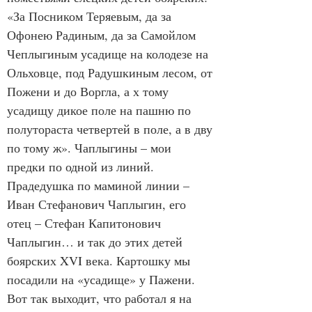
«За Посником Теряевым, да за 
Офонею Радиным, да за Самойлом 
Чеплыгиным усадище на колодезе на 
Ольховце, под Радушкиным лесом, от 
Пожени и до Воргла, а х тому 
усадищу дикое поле на пашню по 
полутораста четвертей в поле, а в дву 
по тому ж». Чаплыгины – мои 
предки по одной из линий. 
Прадедушка по маминой линии – 
Иван Стефанович Чаплыгин, его 
отец – Стефан Капитонович 
Чаплыгин… и так до этих детей 
боярских XVI века. Картошку мы 
посадили на «усадище» у Пажени. 
Вот так выходит, что работал я на 