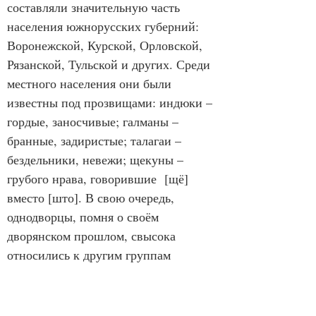
составляли значительную часть 
населения южнорусских губерний: 
Воронежской, Курской, Орловской, 
Рязанской, Тульской и других. Среди 
местного населения они были 
известны под прозвищами: индюки – 
гордые, заносчивые; галманы – 
бранные, задиристые; талагаи – 
бездельники, невежи; щекуны – 
грубого нрава, говорившие  [щё] 
вместо [што]. В свою очередь, 
однодворцы, помня о своём 
дворянском прошлом, свысока 
относились к другим группам 
крестьян, которых называли 
«барские». Разделение на 
однодворцев и барских сохранялось в 