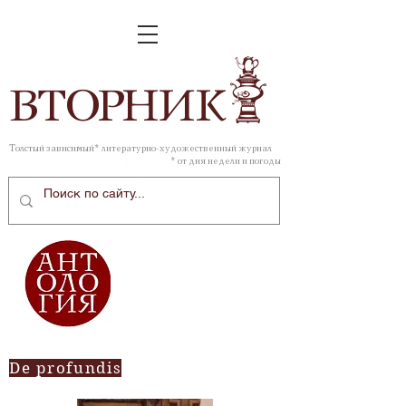
ВТОР
НИК
Толстый зависимый* литературно-художественный журнал
* от дня недели и погоды
De profundis