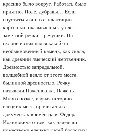
красиво было вокруг. Работать было 
приятно. Поле, дубравы… Если 
спуститься вниз от плантации 
картошки, оказываешься у еле 
заметной речки – речушки. На 
склоне возвышался какой-то 
необыкновенный камень, как скала, 
как древний языческий жертвенник. 
Древностью запредельной, 
волшебной веяло от этого места, 
былинной древностью. Речку 
называли Паженюшка, Пажень. 
Много позже, изучая историю 
елецких мест, прочитал я в 
документах времён царя Фёдора 
Иоанновича о том, как наделяли 
поместьями елецких детей боярских: 