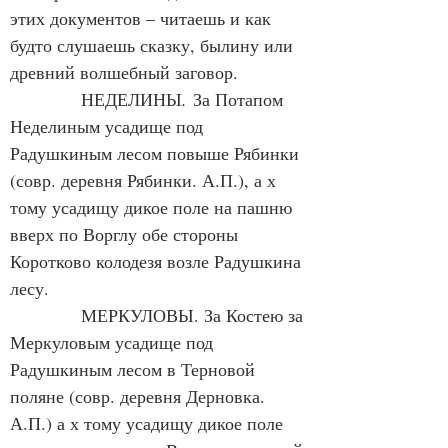
этих документов – читаешь и как 
будто слушаешь сказку, былину или 
древний волшебный заговор.
НЕДЕЛИНЫ
.
 За Потапом 
Неделиным усадище под 
Радушкиным лесом повыше Рябинки 
(совр. деревня Рябинки. А.П.), а х 
тому усадищу дикое поле на пашню 
вверх по Ворглу обе стороны 
Коротково колодезя возле Радушкина 
лесу.
            МЕРКУЛОВЫ. За Костею за 
Меркуловым усадище под 
Радушкиным лесом в Терновой 
поляне (совр. деревня Дерновка. 
А.П.) а х тому усадищу дикое поле 