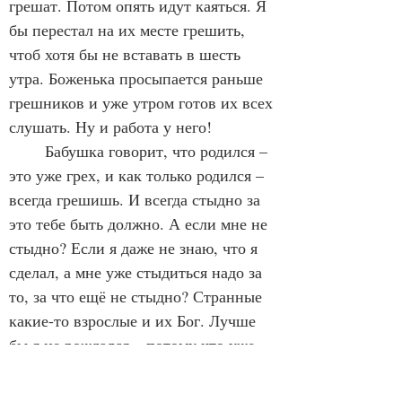
грешат. Потом опять идут каяться. Я 
бы перестал на их месте грешить, 
чтоб хотя бы не вставать в шесть 
утра. Боженька просыпается раньше 
грешников и уже утром готов их всех 
слушать. Ну и работа у него!
	Бабушка говорит, что родился – 
это уже грех, и как только родился – 
всегда грешишь. И всегда стыдно за 
это тебе быть должно. А если мне не 
стыдно? Если я даже не знаю, что я 
сделал, а мне уже стыдиться надо за 
то, за что ещё не стыдно? Странные 
какие-то взрослые и их Бог. Лучше 
бы я не рождался – потому что уже 
грешен. Тогда и мама согрешила тем, 
что меня на свет «появила», чтобы я 