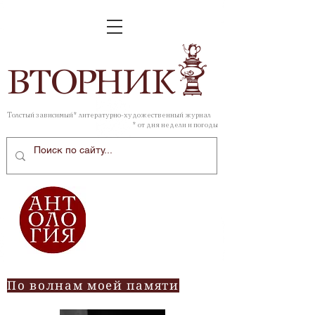
ВТОР
НИК
Толстый зависимый* литературно-художественный журнал
* от дня недели и погоды
По волнам моей памяти