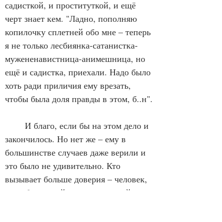
садисткой, и проституткой, и ещё 
черт знает кем. "Ладно, пополняю 
копилочку сплетней обо мне – теперь 
я не только лесбиянка-сатанистка-
мужененавистница-анимешница, но 
ещё и садистка, приехали. Надо было 
хоть ради приличия ему врезать, 
чтобы была доля правды в этом, б..н".
	И благо, если бы на этом дело и 
закончилось. Но нет же – ему в 
большинстве случаев даже верили и 
это было не удивительно. Кто 
вызывает больше доверия – человек, 
по собственной вине находящийся на 
грани срыва и говорящий всем 
подряд о своих проблемах, или 