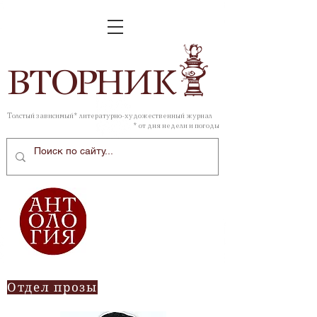
ВТОР
НИК
Толстый зависимый* литературно-художественный журнал
* от дня недели и погоды
Отдел прозы