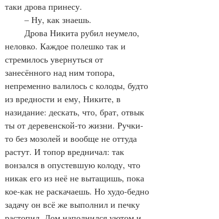
таки дрова принесу.
	– Ну, как знаешь.
	Дрова Никита рубил неумело, 
неловко. Каждое полешко так и 
стремилось увернуться от 
занесённого над ним топора, 
непременно валилось с колоды, будто 
из вредности и ему, Никите, в 
назидание: дескать, что, брат, отвык 
ты от деревенской-то жизни. Ручки-
то без мозолей и вообще не оттуда 
растут. И топор вредничал: так 
вонзался в опустевшую колоду, что 
никак его из неё не вытащишь, пока 
кое-как не раскачаешь. Но худо-бедно 
задачу он всё же выполнил и печку 
растопил. Дом наполнился уютом и 