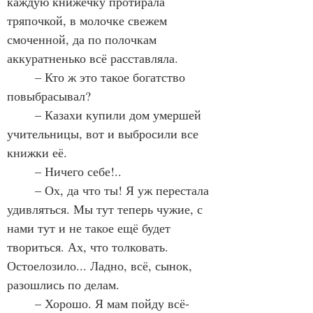
каждую книжечку протирала 
тряпочкой, в молочке свежем 
смоченной, да по полочкам 
аккуратненько всё расставляла.
	– Кто ж это такое богатство 
повыбрасывал?
	– Казахи купили дом умершей 
учительницы, вот и выбросили все 
книжки её.
	– Ничего себе!..
	– Ох, да что ты! Я уж перестала 
удивляться. Мы тут теперь чужие, с 
нами тут и не такое ещё будет 
твориться. Ах, что толковать. 
Остоелозило... Ладно, всё, сынок, 
разошлись по делам.
	– Хорошо. Я мам пойду всё-