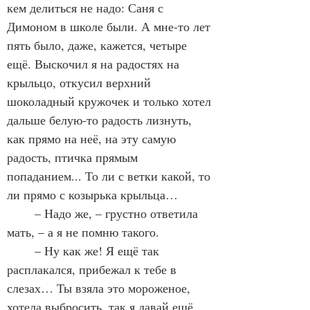
кем делиться не надо: Саня с 
Димоном в школе были. А мне-то лет 
пять было, даже, кажется, четыре 
ещё. Выскочил я на радостях на 
крыльцо, откусил верхний 
шоколадный кружочек и только хотел 
дальше белую-то радость лизнуть, 
как прямо на неё, на эту самую 
радость, птичка прямым 
попаданием... То ли с ветки какой, то 
ли прямо с козырька крыльца…
	– Надо же, – грустно ответила 
мать, – а я не помню такого.
	– Ну как же! Я ещё так 
расплакался, прибежал к тебе в 
слезах… Ты взяла это мороженое, 
хотела выбросить, так я давай ещё 