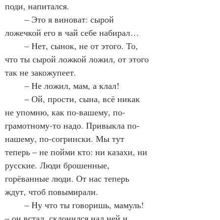
поди, напитался. 
	– Это я виноват: сырой 
ложечкой его в чай себе набирал…
	– Нет, сынок, не от этого. То, 
что ты сырой ложкой ложил, от этого 
так не закожупеет.
	– Не ложил, мам, а клал!
	– Ой, прости, сына, всё никак 
не упомню, как по-вашему, по-
грамотному-то надо. Привыкла по-
нашему, по-согрински. Мы тут 
теперь – не пойми кто: ни казахи, ни 
русские. Люди брошенные, 
горёванные люди. От нас теперь 
ждут, чтоб повымирали.
	– Ну что ты говоришь, мамуль! 
– он встал, склонился над ней и 