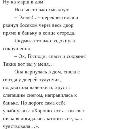
Ну-ка марш в дом!
	Но сын только хмыкнул:
	– Эх-ма!.. – перекрестился и 
рванул босяком через весь двор 
прямо в баньку в конце огорода.
	Людмила только вздохнула 
сокрушённо:
	– Ох, Господи, спаси и сохрани! 
Такие вот вы у меня…
	Она вернулась в дом, сняла с 
гвоздя у дверей тулупчик, 
подхватила валенки и, хрустя 
слепящим снегом, направилась к 
баньке. По дороге сама себе 
улыбнулась: «Хорошо хоть – ни свет 
ни заря догадалась затопить её, как 
чувствовала…».