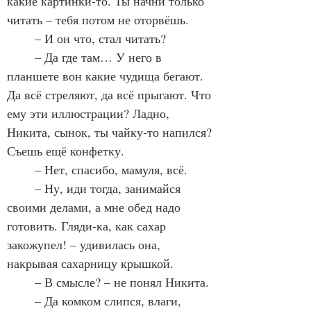
какие картинки-то. Ты начни только 
читать – тебя потом не оторвёшь.
	– И он что, стал читать?
	– Да где там… У него в 
планшете вон какие чудища бегают. 
Да всё стреляют, да всё прыгают. Что 
ему эти иллюстрации? Ладно, 
Никита, сынок, ты чайку-то напился? 
Съешь ещё конфетку.
	– Нет, спасибо, мамуля, всё.
	– Ну, иди тогда, занимайся 
своими делами, а мне обед надо 
готовить. Гляди-ка, как сахар 
закожупел! – удивилась она, 
накрывая сахарницу крышкой.
	– В смысле? – не понял Никита.
	– Да комком слипся, влаги, 