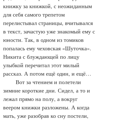
книжку за книжкой, с неожиданным 
для себя самого трепетом 
перелистывал страницы, вчитывался 
в текст, зачастую уже знакомый ему с 
юности. Так, в одном из томиков 
попалась ему чеховская «Шуточка». 
Никита с блуждающей по лицу 
улыбкой перечитал этот милый 
рассказ. А потом ещё один, и ещё… 
	Вот за чтением и полетели 
зимние короткие дни. Сидел, а то и 
лежал прямо на полу, а вокруг 
веером книжки разложены. А когда 
мать, уже разобрав ко сну постели, 
звала ужинать, он встанет, бывало, 
потягиваясь, вскинет руки, выгнется 