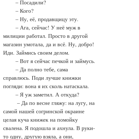
	– Посадили?
	– Кого?
	– Ну, её, продавщицу эту.
	– Ага, сейчас! У неё муж в 
милиции работал. Просто в другой 
магазин умотала, да и всё. Ну, добро! 
Иди. Займись своим делом.
	– Вот я сейчас печкой и займусь.
	– Да полно тебе, сама 
справлюсь. Поди лучше книжки 
погляди: вона я их сколь натаскала.
	– Я уж заметил. А откуда?
	 – Да по весне гляжу: на лугу, на 
самой нашей согринской окраине 
целая куча книжек на помойку 
свалена. Я подошла и ахнула. В руки-
то одну, другую взяла, а они, 