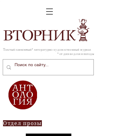
ВТОР
НИК
Толстый зависимый* литературно-художественный журнал
* от дня недели и погоды
Отдел прозы