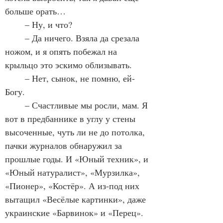
больше орать…
	– Ну, и что?
	– Да ничего. Взяла да срезала 
ножом, и я опять побежал на 
крыльцо это эскимо облизывать.
	– Нет, сынок, не помню, ей-
Богу.
	– Счастливые мы росли, мам. Я 
вот в предбаннике в углу у стены 
высоченные, чуть ли не до потолка, 
пачки журналов обнаружил за 
прошлые годы. И «Юный техник», и 
«Юный натуралист», «Мурзилка», 
«Пионер», «Костёр». А из-под них 
вытащил «Весёлые картинки», даже 
украинские «Барвинок» и «Перец». 