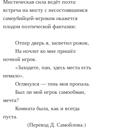
Мистическая сила ведёт поэта: 
встреча на мосту с несостоявшимся 
самоубийцей-игроком окажется 
плодом поэтической фантазии:
	Отпер дверь я, засветил рожок,
	На ночлег ко мне пришёл 
ночной игрок.
	«Заходите, пан, здесь места есть 
немало».
	Оглянулся — тень моя пропала.
	Был ли мой игрок самообман, 
мечта?
	Комната была, как и всегда 
пуста.
		(Перевод Д. Самойлова.)