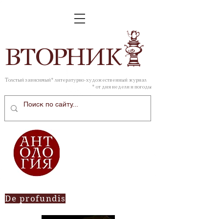
ВТОР
НИК
Толстый зависимый* литературно-художественный журнал
* от дня недели и погоды
De profundis