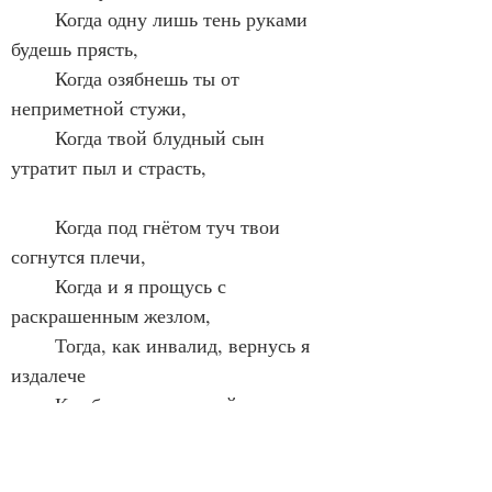
	Когда одну лишь тень руками 
будешь прясть,
	Когда озябнешь ты от 
неприметной стужи,
	Когда твой блудный сын 
утратит пыл и страсть,
	Когда под гнётом туч твои 
согнутся плечи,
	Когда и я прощусь с 
раскрашенным жезлом,
	Тогда, как инвалид, вернусь я 
издалече
	К тебе, в наш старый дом, и 
сядем за столом.
		(Перевод Д. Самойлова.)