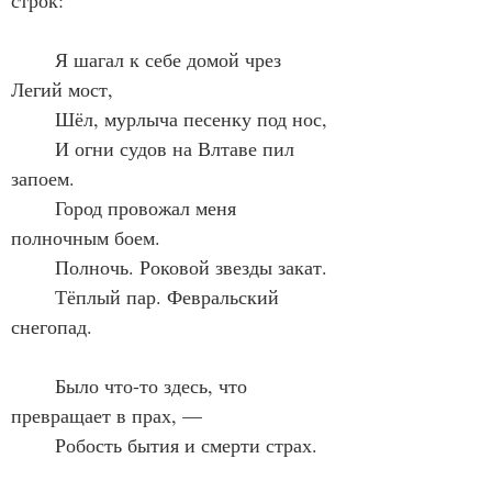
строк:
	Я шагал к себе домой чрез 
Легий мост,
	Шёл, мурлыча песенку под нос,
	И огни судов на Влтаве пил 
запоем.
	Город провожал меня 
полночным боем.
	Полночь. Роковой звезды закат.
	Тёплый пар. Февральский 
снегопад.
	Было что-то здесь, что 
превращает в прах, —
	Робость бытия и смерти страх.