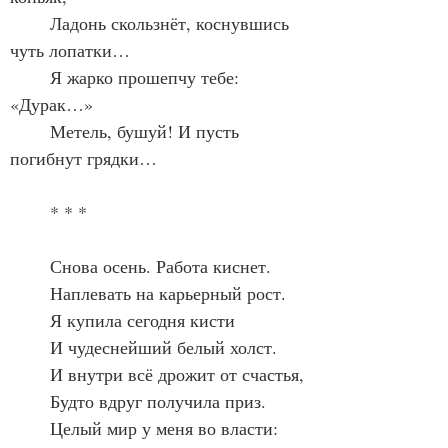
	Ладонь скользнёт, коснувшись 
чуть лопатки…
	Я жарко прошепчу тебе: 
«Дурак…»
	Метель, бушуй! И пусть 
погибнут грядки…
	* * *
	Снова осень. Работа киснет.
	Наплевать на карьерный рост.
	Я купила сегодня кисти
	И чудеснейший белый холст.
	И внутри всё дрожит от счастья,
	Будто вдруг получила приз.
	Целый мир у меня во власти: