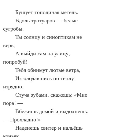
	Бушует тополиная метель.
	Вдоль тротуаров — белые 
сугробы.
	Ты солнцу и синоптикам не 
верь,
	А выйди сам на улицу, 
попробуй!
	Тебя обнимут лютые ветра,
	Изголодавшись по теплу 
изрядно.
	Стуча зубами, скажешь: «Мне 
пора! —
	Вбежишь домой и выдохнешь: 
— Прохладно!»
	Наденешь свитер и нальёшь 
коньяк,