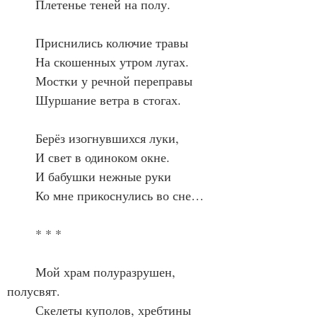
	Плетенье теней на полу.
	Приснились колючие травы
	На скошенных утром лугах.
	Мостки у речной переправы
	Шуршание ветра в стогах.
	Берёз изогнувшихся луки,
	И свет в одиноком окне.
	И бабушки нежные руки
	Ко мне прикоснулись во сне…
	* * *
	Мой храм полуразрушен, 
полусвят.
	Скелеты куполов, хребтины 