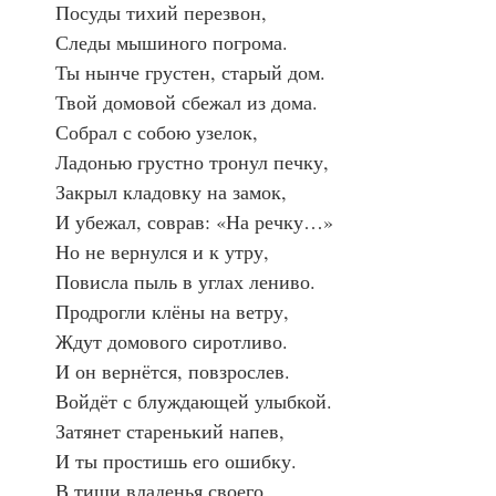
	Посуды тихий перезвон,
	Следы мышиного погрома.
	Ты нынче грустен, старый дом.
	Твой домовой сбежал из дома.
	Собрал с собою узелок,
	Ладонью грустно тронул печку,
	Закрыл кладовку на замок,
	И убежал, соврав: «На речку…»
	Но не вернулся и к утру,
	Повисла пыль в углах лениво.
	Продрогли клёны на ветру,
	Ждут домового сиротливо.
	И он вернётся, повзрослев.
	Войдёт с блуждающей улыбкой.
	Затянет старенький напев,
	И ты простишь его ошибку.
	В тиши владенья своего,