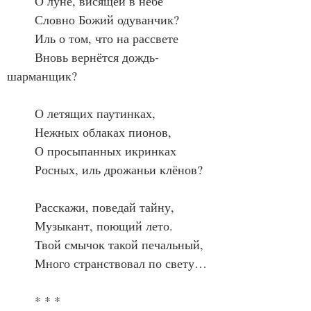
	О луне, висящей в небе
	Словно Божий одуванчик?
	Иль о том, что на рассвете
	Вновь вернётся дождь-
шарманщик?
	О летящих паутинках,
	Нежных облаках пионов,
	О просыпанных икринках
	Росных, иль дрожаньи клёнов?
	Расскажи, поведай тайну,
	Музыкант, поющий лето.
	Твой смычок такой печальный,
	Много странствовал по свету…
	* * *