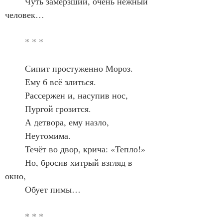
	Чуть замёрзший, очень нежный 
человек…
	* * *
	Сипит простуженно Мороз.
	Ему б всё злиться.
	Рассержен и, насупив нос,
	Пургой грозится.
	А детвора, ему назло,
	Неутомима.
	Течёт во двор, крича: «Тепло!»
	Но, бросив хитрый взгляд в 
окно,
	Обует пимы…
	* * *