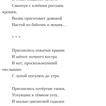
	Смахнув с клеёнки россыпь 
крошек,
	Вновь приготовит домовой
	Настой из бабочек и мошек…
	* * *
	Приснились покатые крыши
	И шёпот ночного костра.
	И кот, проскользнувший 
неслышно
	С луной погулять до утра.
	Приснились потёртые тапки,
	Уснувшие в тёмном углу,
	И шалью цыганской гадалки