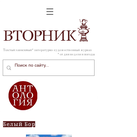
ВТОР
НИК
Толстый зависимый* литературно-художественный журнал
* от дня недели и погоды
Белый Бор