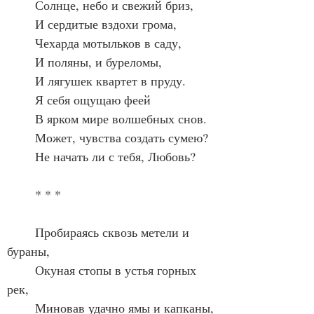
	Солнце, небо и свежий бриз,
	И сердитые вздохи грома,
	Чехарда мотыльков в саду,
	И поляны, и буреломы,
	И лягушек квартет в пруду.
	Я себя ощущаю феей
	В ярком мире волшебных снов.
	Может, чувства создать сумею?
	Не начать ли с тебя, Любовь?
	* * *
	Пробираясь сквозь метели и 
бураны,
	Окуная стопы в устья горных 
рек,
	Миновав удачно ямы и капканы,