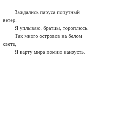
	Заждались паруса попутный 
ветер.
	Я уплываю, братцы, тороплюсь.
	Так много островов на белом 
свете,
	Я карту мира помню наизусть.
	Там, в море, ждут оскаленные 
рифы,
	И отмель мне расставила капкан.
	Пускай, затем, потомки сложат 
мифы
	Про то, что я была в десятках 
стран.
	На берегах далёких океанов