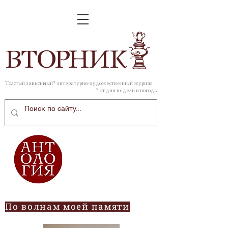
ВТОР
НИК
Толстый зависимый* литературно-художественный журнал
* от дня недели и погоды
По волнам моей памяти