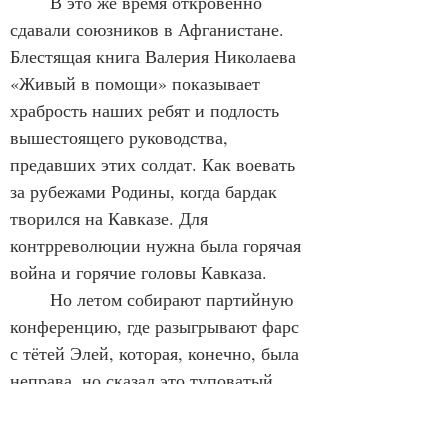
	В это же время откровенно 
сдавали союзников в Афганистане. 
Блестящая книга Валерия Николаева 
«Живый в помощи» показывает 
храбрость наших ребят и подлость 
вышестоящего руководства, 
предавших этих солдат. Как воевать 
за рубежами Родины, когда бардак 
творился на Кавказе. Для 
контрреволюции нужна была горячая 
война и горячие головы Кавказа.
	Но летом собирают партийную 
конференцию, где разыгрывают фарс 
с тётей Элей, которая, конечно, была 
неправа, но сказал это туповатый 
Егор Лигачёв, и вся советская 
«образованщина» увидела в Ельцине 