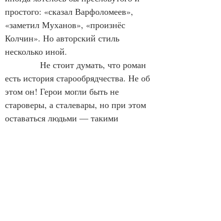
простого: «сказал Варфоломеев», 
«заметил Муханов», «произнёс 
Колчин». Но авторский стиль 
несколько иной.
            Не стоит думать, что роман 
есть история старообрядчества. Не об 
этом он! Герои могли быть не 
староверы, а сталевары, но при этом 
оставаться людьми — такими 
прекрасными людьми, какими их 
задумал автор. Это самое важное. 
Старообрядческий контекст помогает 
пониманию их выбора, но делать 
акцент на нём не нужно, лишь 
упомянуть вскользь для 
интересующихся этой темой.