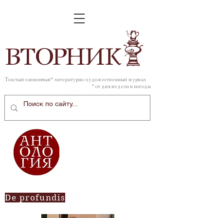
ВТОР
НИК
Толстый зависимый* литературно-художественный журнал
* от дня недели и погоды
De profundis