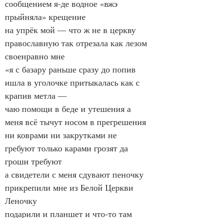
сообщением я-де водное «вжэ 
прыйняла» крещение
на упрёк мой — что ж не в церкву 
православную так отрезала как лезом 
своенравно мне
«я с базару раньше сразу до попив 
ишла в уголочке притыкалась как с 
крапив метла —
чаю помощи в беде и утешения а 
меня всё тычут носом в прегрешения
ни коврами ни закрутками не 
гребуют только карами грозят да 
гроши требуют
а свидетели с меня сдувают пеночку 
прикрепили мне из Белой Церкви 
Леночку
подарили и планшет и что-то там 