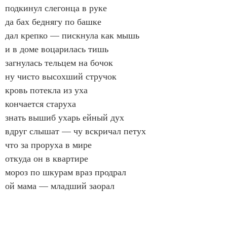
подкинул слегонца в руке
да бах беднягу по башке
дал крепко — пискнула как мышь
и в доме воцарилась тишь
загнулась тельцем на бочок
ну чисто высохший стручок
кровь потекла из уха
кончается старуха
знать вышиб ухарь ейный дух
вдруг слышат — чу вскричал петух
что за проруха в мире
откуда он в квартире
мороз по шкурам враз продрал
ой мама — младший заорал
глядят — встаёт мертвица
и зорко смотрит в лица —
Васятка Буров это ж ты