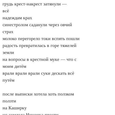
грудь крест-накрест затянули —
всё
надеждам крах
синестролом саданули через овчий 
страх
молоко перегорело токи вспять пошли
радость превратилась в горе тяжелей 
земли
на вопросы в крестной муке — что с 
моим дитём
врали врали врали суки дескать всё 
путём
после выписки хотела хоть ползком 
ползти
на Каширку
но сомлела Ниночка прости