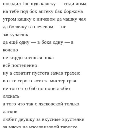
посадил Господь калеку — сиди дома
на тебе под бок аптеку бак боржома
утром кашку с ничевом да чашку чая
да болячку в плечевом — не 
заскучаешь
да ещё одну — в бока одну — в 
колено
не кирдыкнешься пока
всё постепенно
ну а схватит пустота зажав трахею
вот те серого кота за мистер грэя
не того что баб по попе любит 
ляскать
а того что так с лясковской только 
ласков
любит деушку за вкусные хрустелки
за мяско на изсервизовой тарелке