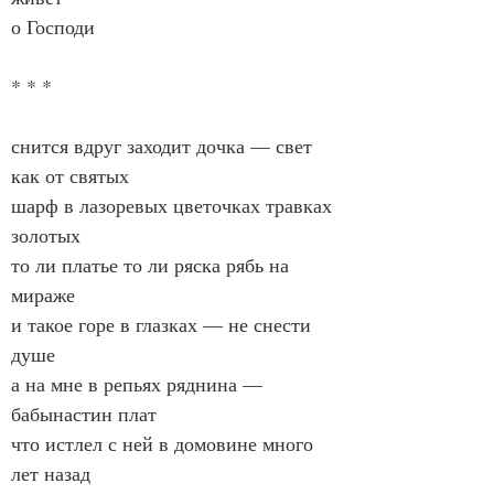
о Господи
* * *
снится вдруг заходит дочка — свет 
как от святых
шарф в лазоревых цветочках травках 
золотых
то ли платье то ли ряска рябь на 
мираже
и такое горе в глазках — не снести 
душе
а на мне в репьях ряднина — 
бабынастин плат
что истлел с ней в домовине много 
лет назад