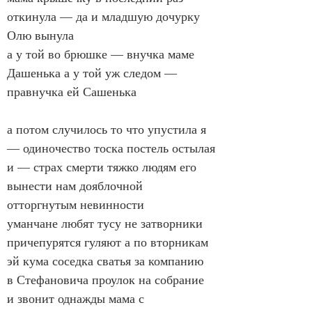
откинула — да и младшую дочурку 
Олю вынула
а у той во брюшке — внучка маме 
Дашенька а у той уж следом — 
правнучка ей Сашенька
а потом случилось то что упустила я 
— одиночество тоска постель остылая
и — страх смерти тяжко людям его 
вынести нам дояблочной 
отторгнутым невинности
уманчане любят тусу не затворники 
причепурятся гуляют а по вторникам
эй кума соседка сватья за компанию 
в Стефановича проулок на собрание
и звонит однажды мама с 