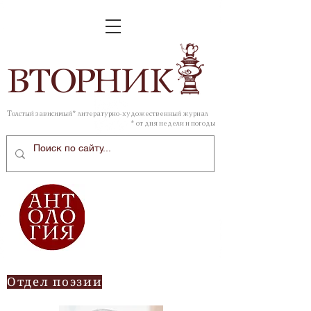
ВТОР
НИК
Толстый зависимый* литературно-художественный журнал
* от дня недели и погоды
Отдел поэзии