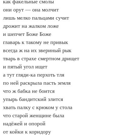
как факельные смолы
они орут — она молчит
лишь мелко пальцами сучит
дрожит на жалком ложе
и шепчет Боже Боже
главарь к такому не привык
всегда ж на их звериный рык
тварь в страхе смертном дрищет
и пятый угол ищет
а тут гляди-ка перхоть тля
по ней раскрыла пасть земля
что ж бабка не боится
упырь бандитский злится
хвать палку с крюком у стола
что старой женщине была
надёжей и опорой
от койки к коридору