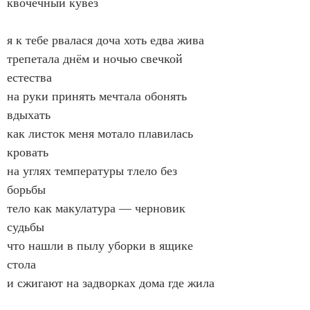
квочечный кувёз
я к тебе рвалася доча хоть едва жива
трепетала днём и ночью свечкой 
естества
на руки принять мечтала обонять 
вдыхать
как листок меня мотало плавилась 
кровать
на углях температуры тлело без 
борьбы
тело как макулатура — черновик 
судьбы
что нашли в пылу уборки в ящике 
стола
и сжигают на задворках дома где жила