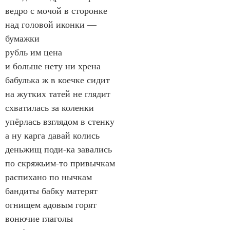
ведро с мочой в сторонке
над головой иконки —
бумажки
рубль им цена
и больше нету ни хрена
бабулька ж в коечке сидит
на жутких татей не глядит
схватилась за коленки
упёрлась взглядом в стенку
а ну карга давай колись
деньжищ поди-ка завались
по скряжьим-то привычкам
распихано по нычкам
бандиты бабку матерят
огнищем адовым горят
вонючие глаголы