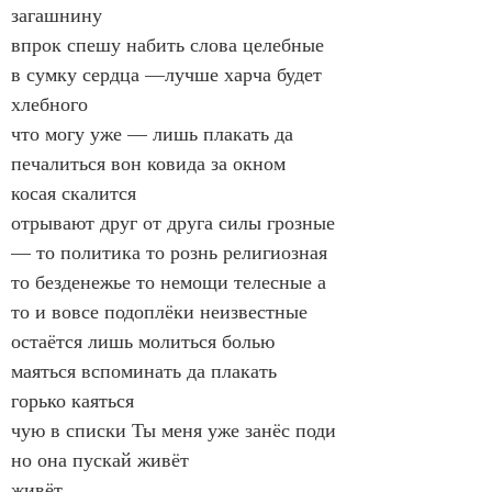
загашнину
впрок спешу набить слова целебные 
в сумку сердца —лучше харча будет 
хлебного
что могу уже — лишь плакать да 
печалиться вон ковида за окном 
косая скалится
отрывают друг от друга силы грозные 
— то политика то рознь религиозная
то безденежье то немощи телесные а 
то и вовсе подоплёки неизвестные
остаётся лишь молиться болью 
маяться вспоминать да плакать 
горько каяться
чую в списки Ты меня уже занёс поди
но она пускай живёт
живёт