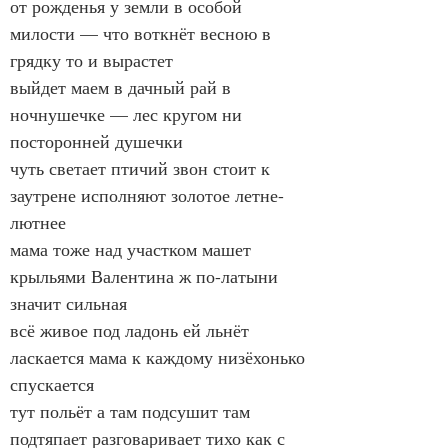
от рожденья у земли в особой 
милости — что воткнёт весною в 
грядку то и вырастет
выйдет маем в дачный рай в 
ночнушечке — лес кругом ни 
посторонней душечки
чуть светает птичий звон стоит к 
заутрене исполняют золотое летне-
лютнее
мама тоже над участком машет 
крыльями Валентина ж по-латыни 
значит сильная
всё живое под ладонь ей льнёт 
ласкается мама к каждому низёхонько 
спускается
тут польёт а там подсушит там 
подтяпает разговаривает тихо как с 