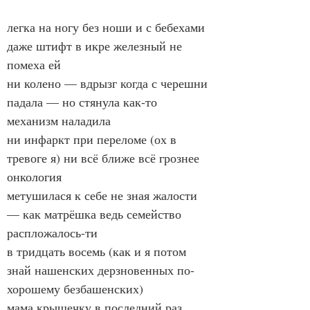
легка на ногу без ноши и с бебехами 
даже штифт в икре железный не 
помеха ей
ни колено — вдрызг когда с черешни 
падала — но стянула как-то 
механизм наладила
ни инфаркт при переломе (ох в 
тревоге я) ни всё ближе всё грознее 
онкология
метушилася к себе не зная жалости 
— как матрёшка ведь семейство 
распложалось-ти
в тридцать восемь (как и я потом 
знай нашенских дерзновенных по-
хорошему безбашенских)
мама крышечку в последний раз 