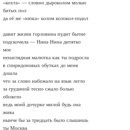
«кохта» — словно дыроколом молью 
битых пол
да её же «юпка» колом колокол-подол
давит жизни горловина нудит бытие
подскочила — Нина Нина дитятко 
мое
ненаглядная малютка как ты подросла
в спиридоновых обутках до меня 
дошла
что за слово набежало на язык легло
за грудиной тесно сжало болью 
обожгло
ведь моей дочурке милой будь она 
жива
нынче бы за тридцать было слышишь 
ты Москва