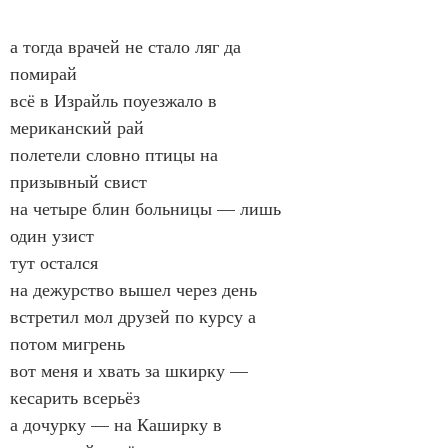
а тогда врачей не стало ляг да 
помирай
всё в Израйль поуезжало в 
мериканский рай
полетели словно птицы на 
призывный свист
на четыре блин больницы — лишь 
один узист
тут остался
на дежурство вышел через день
встретил мол друзей по курсу а 
потом мигрень
вот меня и хвать за шкирку — 
кесарить всерьёз
а дочурку — на Каширку в 