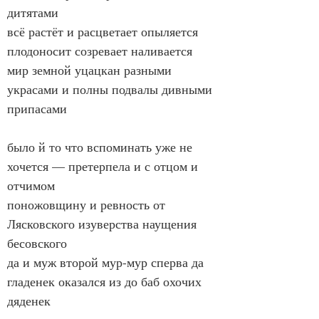
дитятами
всё растёт и расцветает опыляется 
плодоносит созревает наливается
мир земной уцацкан разными 
украсами и полны подвалы дивными 
припасами
было й то что вспоминать уже не 
хочется — претерпела и с отцом и 
отчимом
поножовщину и ревность от 
Лясковского изуверства наущения 
бесовского
да и муж второй мур-мур сперва да 
гладенек оказался из до баб охочих 
дяденек