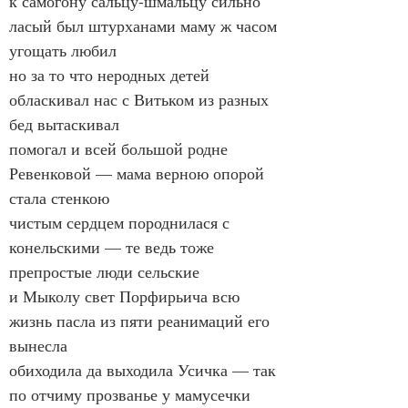
к самогону сальцу-шмальцу сильно 
ласый был штурханами маму ж часом 
угощать любил
но за то что неродных детей 
обласкивал нас с Витьком из разных 
бед вытаскивал
помогал и всей большой родне 
Ревенковой — мама верною опорой 
стала стенкою
чистым сердцем породнилася с 
конельскими — те ведь тоже 
препростые люди сельские
и Мыколу свет Порфирьича всю 
жизнь пасла из пяти реанимаций его 
вынесла
обиходила да выходила Усичка — так 
по отчиму прозванье у мамусечки