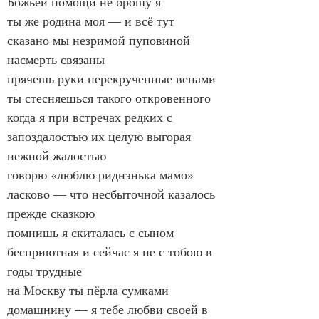
Божьей помощи не брошу я
ты же родина моя — и всё тут 
сказано мы незримой пуповиной 
насмерть связаны
прячешь руки перекрученные венами 
ты стесняешься такого откровенного
когда я при встречах редких с 
запоздалостью их целую выгорая 
нежной жалостью
говорю «люблю риднэнька мамо» 
ласково — что несбыточной казалось 
прежде сказкою
помнишь я скиталась с сыном 
бесприютная и сейчас я не с тобою в 
годы трудные
на Москву ты пёрла сумками 
домашнину — я тебе любви своей в 