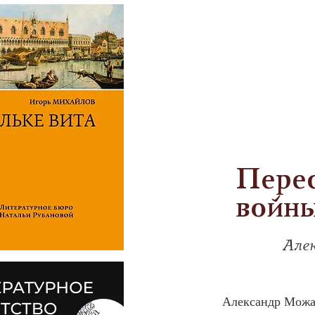
Перес
войны
Але
Александр Можае