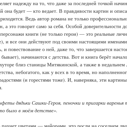
ляет надежду на то, что даже за последней точкой начин
ой она будет — кто ведает. В правдивости картин и опис
приходится. Ведь автор романа не только профессиональн
, а это говорит само за себя. Особой доверительности до
 персонажи книги (не только герои) — это реальные личн
е), и все они действуют под своими настоящими именам
знь, и повествование о ней, даже то, что завершается наст
 бывает), начинаются с детства. Вот и книга берёт начал
хуторе близ станицы Митякинской, а также в недальнем Л
ства, небогатого, как у всех в то время, но наполненно
адостями (и горестями тоже). И, наверняка, эти картины
я.
феты дядьки Сашки-Героя, пеночки и пригарки варенья
что было в моём детстве».
 пахнет цветами — майорами, что росли на соседнем дв