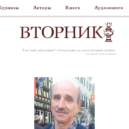
урналы
Авторы
Книги
Аудиокниги
ВТОР
НИК
Толстый зависимый* литературно-художественный журнал
* от дня недели и погоды