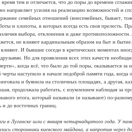
ое время тем и отличается, что до поры до времени сглажи
но направляет усилия на реализацию возможностей и спо
ержание семейных отношений (внесемейных, бывает, тоже
оты и хлопоты, в которых всегда есть своя прелесть. Пра
азличия выбора, отклонения и даже противоположности
ажется, не влияют кардинальным образом на быт и бытие
о влияют. И бывшие соседи в критических моментах иног
 друзьями. Но для проявления всех этих качеств необход
ерти», когда всё, что было до той поры, оказывается за н
черты наступило в начале недоброй памяти года, когда о
нговала и буянила на столичных площадях, а другая, каз
шая, продолжала работать, с изумлением наблюдая за пр
овавого итога, который называли (и называют) по-разному
ь и до восточных границ.
и в Луганске шли с января четырнадцатого года.
У пам
лись сторонники киевского майдана, а напротив через до