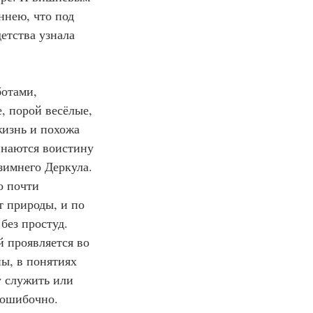
ннею, что под 
етства узнала 
ботами, 
, порой весёлые, 
жизнь и похожа 
инаются воистину 
зимнего Деркула. 
о почти 
 природы, и по 
без простуд.
й проявляется во 
ы, в понятиях 
у служить или 
зошибочно.