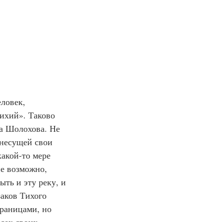
ловек, 
ихий». Таково 
а Шолохова. Не 
 несущей свои 
какой-то мере 
е возможно, 
ть и эту реку, и 
заков Тихого 
границами, но 