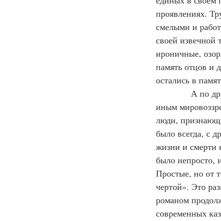
единых в своём 
проявлениях. Тру
смелыми и работ
своей извечной 
ироничные, озор
память отцов и 
остались в памят
            А по
иным мировоззре
люди, признающи
было всегда, с д
жизни и смерти 
было непросто, 
Простые, но от т
чертой». Это ра
романом продолж
современных каз