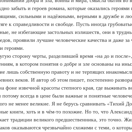
понимании добра и зла, войны и мира, смысла бытия во в
дно забыть и героев романа, которые оказались героями 
ящими, сильными и надёжными, верными в дружбе и люб
тяге к справедливости и свободе. Пусть иногда грубоват
ные, не избегающие застольных излишеств, они в трудны
дедов, проявили лучшие человеческие качества и даже за
и героями.
 другую сторону черты, разделившей время «на до и после
ниям, в котором понятия о добре и зле основаны на ины
е лишь собственную правоту и не терпящих инакомысли
ревних веков. И автор об этом пишет, постепенно развор
на фоне извечной красоты степного края, где выживать в
и потому всегда в цене были важные и понятные человече
ого не менее великие. Я не берусь сравнивать «Тихий До
зные книги, хоть и в чём-то похожие. Но то, что Алексан
ает традиции великого предшественника, это точно. Жи
аков оказываются чрезвычайно схожими с теми, о которы