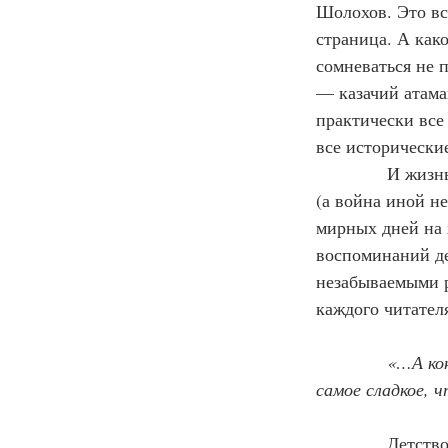
Шолохов. Это все
страница. А как
сомневаться не 
— казачий атаман
практически все
все исторически
            И жи
(а война иной не
мирных дней на 
воспоминаний дет
незабываемыми р
каждого читател
«…А кон
самое сладкое, 
Детство