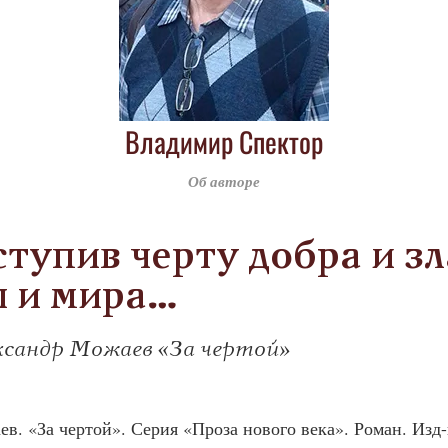
Владимир Спектор
Об авторе
тупив черту добра и зл
 и мира…
ксандр Можаев «За чертой»
в. «За чертой».
Серия «Проза нового века». Роман. Изд