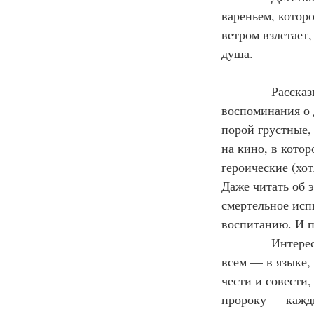
вареньем, которо
ветром взлетает
душа.
            Расс
воспоминания о д
порой грустные, 
на кино, в кото
героические (хот
Даже читать об 
смертельное исп
воспитанию. И п
            Инте
всем — в языке,
чести и совести
пророку — кажды