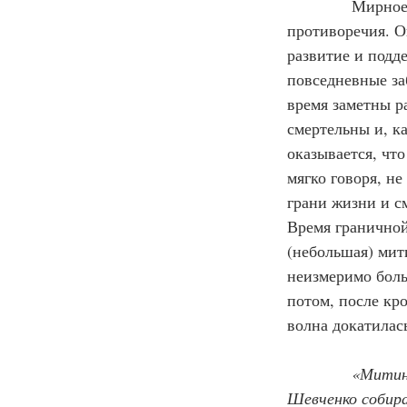
            Мирн
противоречия. О
развитие и подд
повседневные заб
время заметны р
смертельны и, к
оказывается, чт
мягко говоря, не
грани жизни и см
Время граничной 
(небольшая) мити
неизмеримо боль
потом, после кр
волна докатилас
«Митинг
Шевченко собира