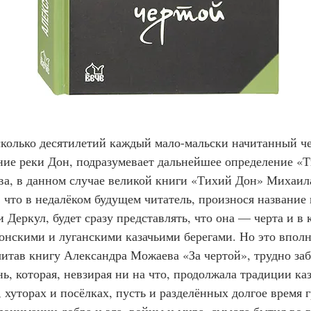
несколько десятилетий каждый мало-мальски начитанный че
ние реки Дон, подразумевает дальнейшее определение «Т
ва, в данном случае великой книги «Тихий Дон» Михаил
, что в недалёком будущем читатель, произнося название
 Деркул, будет сразу представлять, что она — черта и в 
онскими и луганскими казачьими берегами. Но это вполн
читав книгу Александра Можаева «За чертой», трудно забы
нь, которая, невзирая ни на что, продолжала традиции ка
 хуторах и посёлках, пусть и разделённых долгое время 