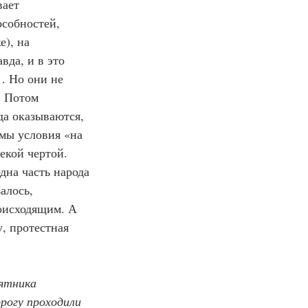
вает 
собностей, 
), на 
вда, и в это 
… Но они не 
. Потом 
да оказываются, 
имы условия «на 
екой чертой. 
дна часть народа 
алось, 
оисходящим. А 
, протестная 
ятника 
рогу проходили 