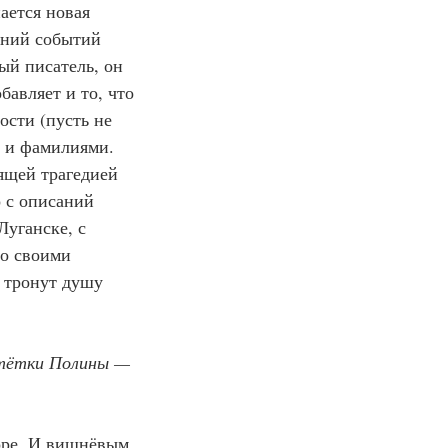
ается новая 
аний событий 
ый писатель, он 
бавляет и то, что 
ости (пусть не 
и и фамилиями.
оящей трагедией 
о с описаний 
уганске, с 
го своими 
 тронут душу 
 тётки Полины — 
оре. И вишнёвым 