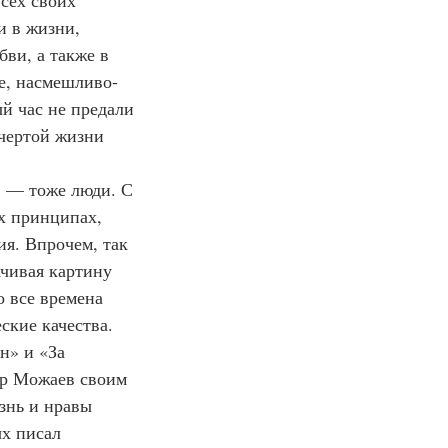
сех своих 
и в жизни, 
ви, а также в 
ые, насмешливо-
й час не предали 
 чертой жизни 
», — тоже люди. С 
х принципах, 
я. Впрочем, так 
ачивая картину 
о все времена 
ские качества. 
н» и «За 
др Можаев своим 
знь и нравы 
х писал 