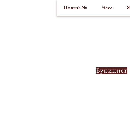
Новый №
Эссе
Ж
Букинист