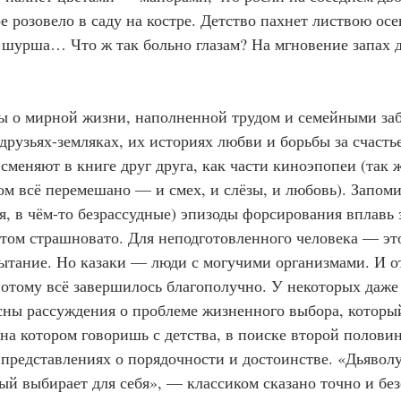
е розовело в саду на костре. Детство пахнет листвою осе
, шурша… Что ж так больно глазам? На мгновение запах д
казы о мирной жизни, наполненной трудом и семейными за
рузьях-земляках, их историях любви и борьбы за счастье
сменяют в книге друг друга, как части киноэпопеи (так 
ром всё перемешано — и смех, и слёзы, и любовь). Запом
я, в чём-то безрассудные) эпизоды форсирования вплавь 
этом страшновато. Для неподготовленного человека — эт
ытание. Но казаки — люди с могучими организмами. И от
отому всё завершилось благополучно. У некоторых даже 
ресны рассуждения о проблеме жизненного выбора, которы
 на котором говоришь с детства, в поиске второй половин
, представлениях о порядочности и достоинстве. «Дьявол
й выбирает для себя», — классиком сказано точно и бе