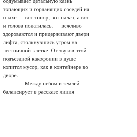
обдумывает детальную казнь 
топающих и горланящих соседей на 
плахе — вот топор, вот палач, а вот 
и голова покатилась, — вежливо 
здороваются и придерживают двери 
лифта, столкнувшись утром на 
лестничной клетке. От звуков этой 
подъездной какофонии в душе 
копится мусор, как в контейнере во 
дворе.
Между небом и землёй 
балансирует в рассказе линия 
повествования — есть над чем 
поразмышлять, хочется внимательнее 
вглядеться в лица героев. Жаль сразу 
всех.
Тут не только люди, ещё 