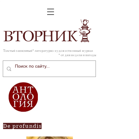
ВТОР
НИК
Толстый зависимый* литературно-художественный журнал
* от дня недели и погоды
De profundis