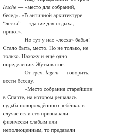
lesche
 — «место для собраний, 
бесед». «В античной архитектуре 
“лесха” — здание для отдыха, 
приют».
Но тут у нас «лесха» бабья! 
Стало быть, место. Но не только, не 
только. Нахожу и ещё одно 
определение. Жутковатое.
От греч. 
legein
 — говорить, 
вести беседу.
«Место собрания старейшин 
в Спарте, на котором решалась 
судьба новорождённого ребёнка: в 
случае если его признавали 
физически слабым или 
неполноценным, то предавали 