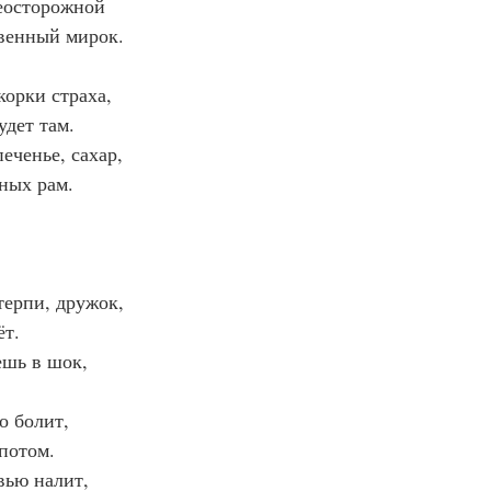
еосторожной
венный мирок.
корки страха,
удет там.
еченье, сахар,
нных рам.
терпи, дружок,
ёт.
ешь в шок,
о болит,
 потом.
вью налит,