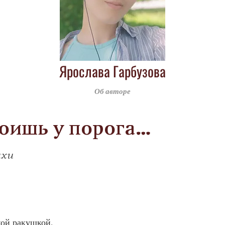
Ярослава Гарбузова
Об авторе
оишь у порога…
хи
кой ракушкой,