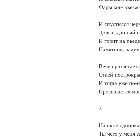
Фары мне въезжа
И спустился чёр
Долгожданный ве
И горит на пьед
Памятник, задум
Вечер разлетае
Стаей пестрокры
И тогда уже по-
Просыпается мо
2
На окне одинока
Ты чего у меня 