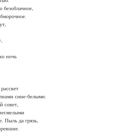
тью.
о безоблачное,
обморочное.
ут,
,
ко ночь
 рассвет
лнами сине-белыми.
й совет,
несмелыми
. Пыль да грязь,
оревшие.