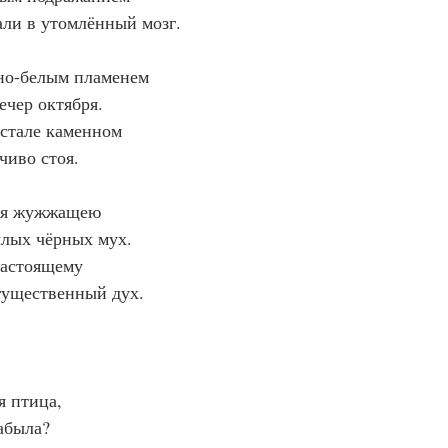
ли в утомлённый мозг.
но-белым пламенем
чер октября.
естале каменном
чиво стоя.
тся жужжащею
лых чёрных мух.
настоящему
гущественный дух.
я птица,
забыла?