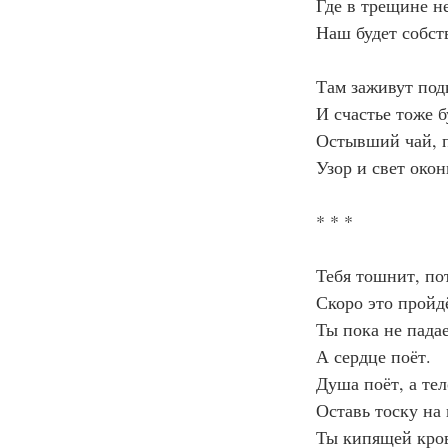
Где в трещине н
Наш будет собст
Там заживут под
И счастье тоже б
Остывший чай, п
Узор и свет око
* * *
Тебя тошнит, по
Скоро это пройд
Ты пока не пада
А сердце поёт.
Душа поёт, а тел
Оставь тоску на
Ты кипящей кро