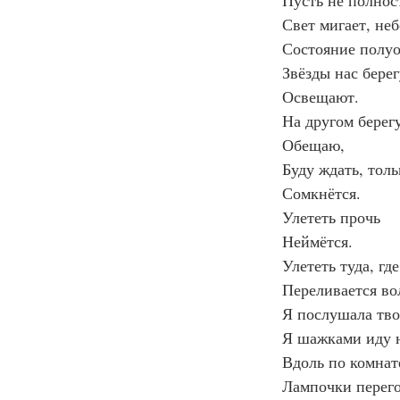
Пусть не полнос
Свет мигает, неб
Состояние полу
Звёзды нас берег
Освещают.
На другом берегу
Обещаю,
Буду ждать, толь
Сомкнётся.
Улететь прочь
Неймётся.
Улететь туда, где
Переливается во
Я послушала тво
Я шажками иду 
Вдоль по комнате
Лампочки перег