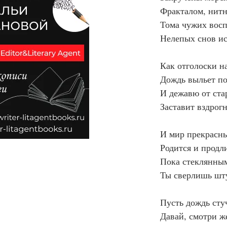
Фракталом, нит
Тома чужих вос
Нелепых снов ис
Как отголоски н
Дождь выльет по
И дежавю от ста
Заставит вздрог
И мир прекрасн
Родится и продл
Пока стеклянным
Ты сверлишь шту
Пусть дождь сту
Давай, смотри ж