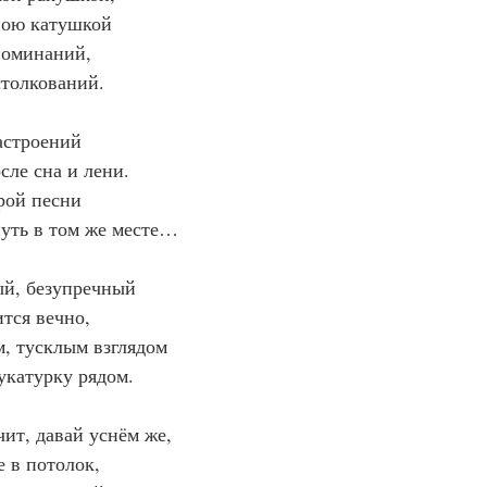
ною катушкой
поминаний,
толкований.
астроений
сле сна и лени.
рой песни
нуть в том же месте…
ый, безупречный
ится вечно,
, тусклым взглядом
катурку рядом.
чит, давай уснём же,
е в потолок,