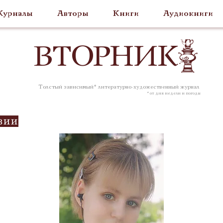
урналы
Авторы
Книги
Аудиокниги
ВТОР
НИК
Толстый зависимый* литературно-художественный журнал
* от дня недели и погоды
зии