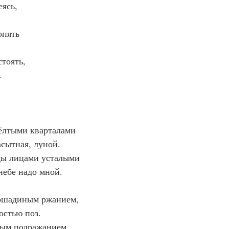
еясь,
.
опять
стоять,
.
ёлтыми кварталами
асытная, луной.
ды лицами усталыми
небе надо мной.
лошадиным ржанием,
остью поз.
пым подражанием