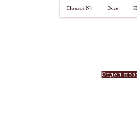
Новый №
Эссе
Ж
Отдел поэ