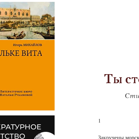
Ты ст
Сти
1
Закручены морс