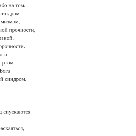
ибо на том.
синдром.
имизмом,
ной прочности,
изной,
орочности.
ога
 ртом.
Бога
й синдром.
д спускаются
.
аскаяться,