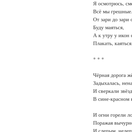
Я осмотрюсь, см
Всё мы грешные
От зари до зари 
Буду маяться,
А к утру у икон 
Плакать, каяться
* * *
Чёрная дорога ж
Задыхалась, нен
И сверкали звёз
В сине-красном 
И огни горели 
Поражая вычурн
И слепым, неле