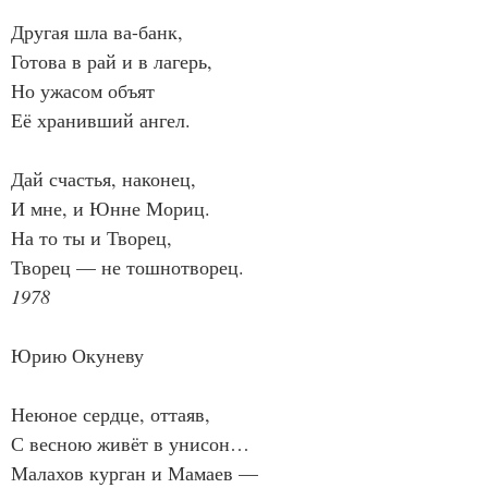
Другая шла ва-банк,
Готова в рай и в лагерь,
Но ужасом объят
Её хранивший ангел.
Дай счастья, наконец,
И мне, и Юнне Мориц.
На то ты и Творец,
Творец — не тошнотворец.
1978
Юрию Окуневу
Неюное сердце, оттаяв,
С весною живёт в унисон…
Малахов курган и Мамаев —