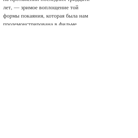
лет, — зримое воплощение той 
формы покаяния, которая была нам 
продемонстрирована в фильме 
Тенгиза Абуладзе. Многие из нас с 
восторгом кинулись к могилам отцов, 
чтобы скорее выбросить их прах и 
так отречься от прошлого. 
Достойным позора и уж во всяком 
случае не стоящим похвалы мы 
объявили всё, что сделали наши 
родители. Мы сами призвали 
разрушить всё, что они построили, 
осудить то, во что они верили.
Но чего можно достичь 
таким путём? И разве это покаяние?
Если человек сознаёт, что 