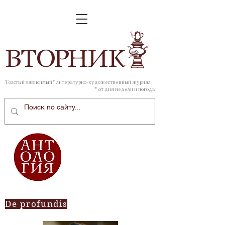
ВТОР
НИК
Толстый зависимый* литературно-художественный журнал
* от дня недели и погоды
De profundis