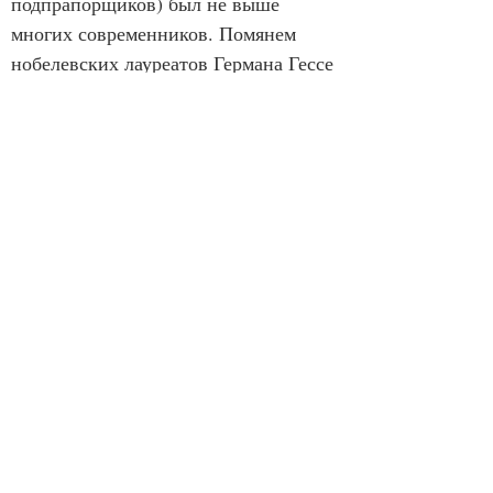
подпрапорщиков) был не выше 
многих современников. Помянем 
нобелевских лауреатов Германа Гессе 
и Уильяма Фолкнера — первый 
окончил только среднюю школу, 
второй и её не осилил. Писатель 
работает не так, как учёный. 
Литературная деятельность — не 
научная работа. Склад ума, 
интуиция, воображение, владение 
словом, умение разжиться 
информацией из источников, 
которые учёный проигнорирует, — 
этого талантливому писателю вполне 
достаточно. А бездарю не помогут и 
десять дипломов. Шекспир — тому 
блестящее подтверждение.