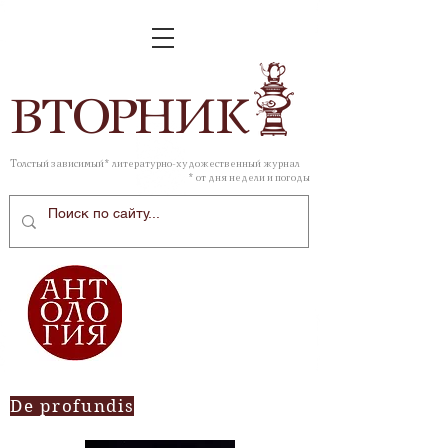
ВТОР
НИК
Толстый зависимый* литературно-художественный журнал
* от дня недели и погоды
De profundis