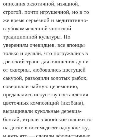
описания экзотичной, изящной, 
строгой, почти игрушечной, но в то 
же время серьёзной и медитативно-
глубокомысленной японской 
традиционной культуры. По 
уверениям очевидцев, все японцы 
только и делали, что погружались в 
дзенский транс для очищения души 
от скверны, любовались цветущей 
сакурой, разводили золотых рыбок, 
совершали чайную церемонию, 
предавались искусству составления 
цветочных композиций (икэбана), 
выращивали кукольные деревца-
бонсай, играли в японские шашки го 
на доске в восемьдесят одну клетку, 
и чуть что — слагали афористичные 