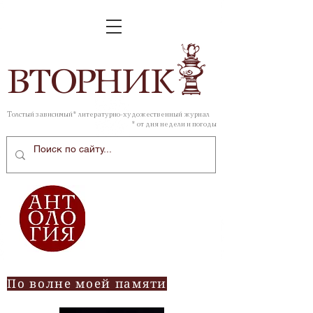
ВТОР
НИК
Толстый зависимый* литературно-художественный журнал
* от дня недели и погоды
По волне моей памяти