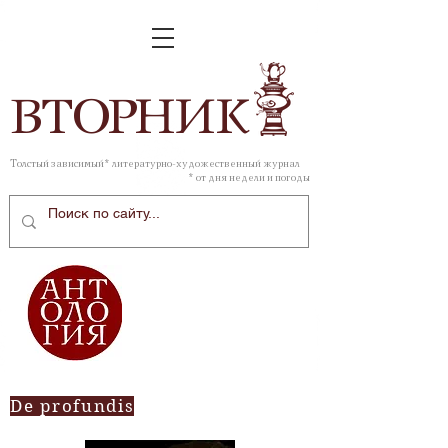
ВТОР
НИК
Толстый зависимый* литературно-художественный журнал
* от дня недели и погоды
De profundis