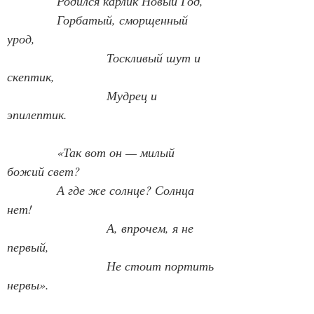
Родился карлик Новый Год,
Горбатый, сморщенный 
урод,
                        Тоскливый шут и 
скептик,
                        Мудрец и 
эпилептик.
            «Так вот он — милый 
божий свет?
А где же солнце? Солнца 
нет!
                        А, впрочем, я не 
первый,
                        Не стоит портить 
нервы».