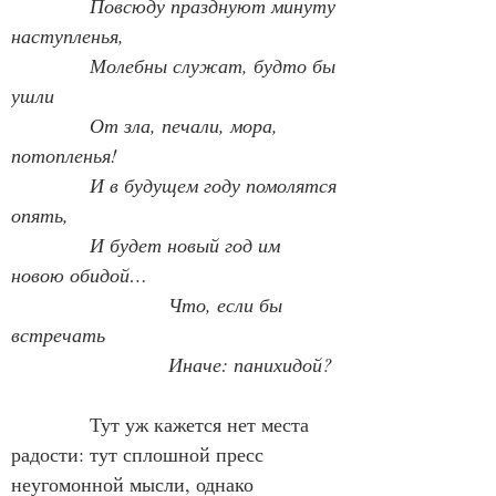
Повсюду празднуют минуту 
наступленья,
Молебны служат, будто бы 
ушли
От зла, печали, мора, 
потопленья!
            И в будущем году помолятся 
опять,
И будет новый год им 
новою обидой…
                        Что, если бы 
встречать
            Иначе: панихидой?
            Тут уж кажется нет места 
радости: тут сплошной пресс 
неугомонной мысли, однако 