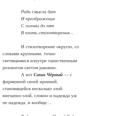
            Ради смысла дат
И преображенья
            С головы до пят
В плоть стихотворенья…
            И стихотворение округло, со 
словами крупными, точно 
светящимися изнутри таинственным 
розоватом светом раковин.
            А вот 
Саша Чёрный
 — с 
фирменной своей иронией, 
становящейся несколько злой: 
внезапно-злой, словно и надежда уж 
не надежда, и вообще…