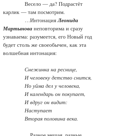
            Весело — да? Подрастёт 
карлик — там посмотрим.
            …Интонация 
Леонида 
Мартынова
 неповторима и сразу 
узнаваема: разумеется, его Новый год 
будет столь же своеобычен, как эта 
волшебная интонация:
Снежинка на реснице,
И человеку детство снится,
Но уйма дел у человека,
И календарь он покупает,
И вдруг он видит:
Наступает
Вторая половина века.
            …Разное мешая, разные 