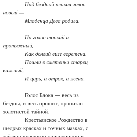
Над бездной плакал голос 
новый —
Младенца Дева родила.
            На голос тонкий и 
протяжный,
Как долгий визг веретена,
Пошли в смятеньи старец 
важный,
И царь, и отрок, и жена.
            Голос Блока — весь из 
бездны, и весь прошит, пронизан 
золотистой тайной.
            Крестьянское Рождество в 
щедрых красках и точных мазках, с 
звёздно-крепкими ощущениями и 