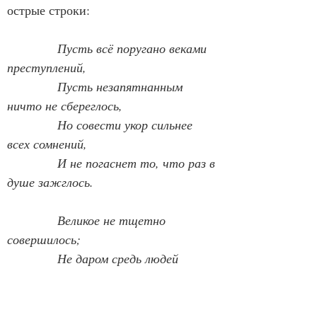
острые строки:
Пусть всё поругано веками 
преступлений,
Пусть незапятнанным 
ничто не сбереглось,
Но совести укор сильнее 
всех сомнений,
И не погаснет то, что раз в 
душе зажглось.
            Великое не тщетно 
совершилось;
Не даром средь людей 
явился Бог…
            И время наше — в 