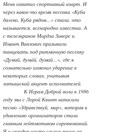
Меня охватил спортивный азарт. И 
через какое-то время песенка «Куба 
далеко, Куба рядом...» стала, что 
называется, всенародно известна. А 
с телеэкранов Мирдза Зивере и 
Имант Ванзович призывали 
танцевать под ритмичную песенку 
«Думай, думáй, думай...», где я 
сознательно изменил ударение в 
некоторых словах, учитывая 
латышский акцент исполнителей.
К Играм Доброй воли в 1986 
году мы с Лорой Квинт написали 
песню «Здравствуй, мир», которая к 
удивлению организаторов стала 
главным лейтмотивом соревнований. 
Я и сегодня часто слышу песни на 