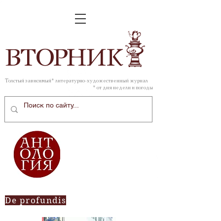
ВТОР
НИК
Толстый зависимый* литературно-художественный журнал
* от дня недели и погоды
De profundis