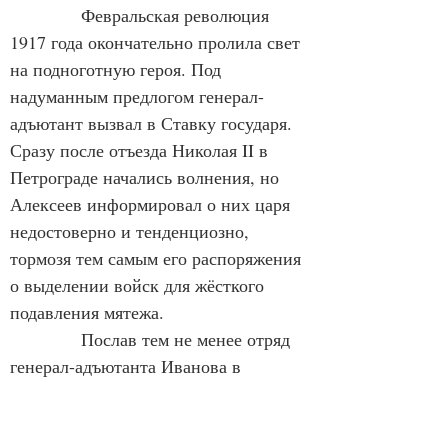
Февральская революция 
1917 года окончательно пролила свет 
на подноготную героя. Под 
надуманным предлогом генерал-
адъютант вызвал в Ставку государя. 
Сразу после отъезда Николая II в 
Петрограде начались волнения, но 
Алексеев информировал о них царя 
недостоверно и тенденциозно, 
тормозя тем самым его распоряжения 
о выделении войск для жёсткого 
подавления мятежа.
Послав тем не менее отряд 
генерал-адъютанта Иванова в 
Петроград, царь распустил Госдуму и 
Совет министров под 
председательством князя Голицына, 