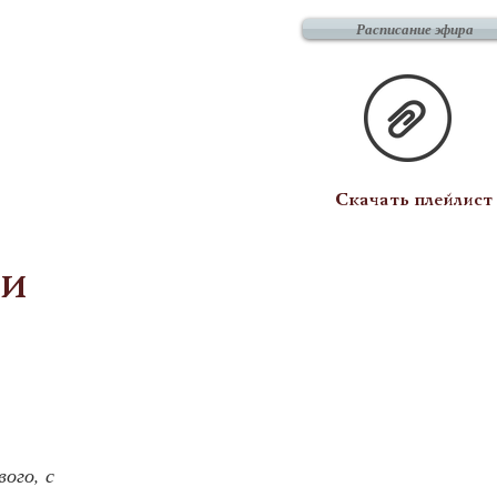
Расписание эфира
Скачать плейлист
ди
ого, с 