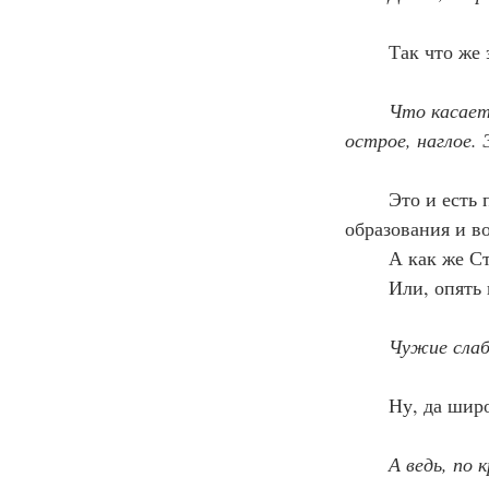
	Так что же
Что касает
острое, наглое.
	Это и есть процесс по восстанавливанию «традиционной для России системы 
образования и в
	А как же С
	Или, опят
	Чужие сла
	Ну, да ши
А ведь, по 