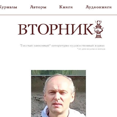
урналы
Авторы
Книги
Аудиокниги
ВТОР
НИК
Толстый зависимый* литературно-художественный журнал
* от дня недели и погоды