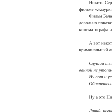
	Никита Сергеевич не стал ждать, когда о нём все позабудут и в 2004 году снялся в 
фильме «Жмурки
	Фильм Балабанова, как и всё, что творил этот отечественный Тарантино, получился 
довольно показа
кинематографа и
	А вот некоторые из диалогов, которые ведёт герой Никиты Михалкова ― 
криминальный а
Слушай ты,
ванной не утопи
	Ну вот и у
	Обосретесь
	Ну а это Н
	Давай, нег