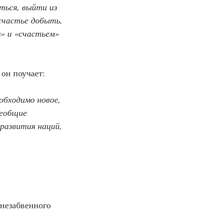
ься, выйти из 
счастье добыть, 
м» и «счастьем» 
он поучает:
сеобщие 
развития наций, 