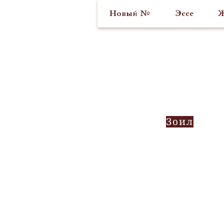
Новый №
Эссе
Ж
Зоил