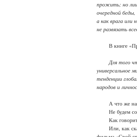
прожить; но лиш
очередной беды,
а как врага или 
не развязать в
	В книге «
	Для того чтобы увидеть мир и человека через ПРАВО И ПРАВДУ, необходимо новое, 
универсальное м
тенденции глоба
народов и лично
	А что же н
	Не будем с
	Как говори
	Или, как сказал один из Ваших героев, атаман Александр Брылов из незабвенного 
фильма «Свой ср