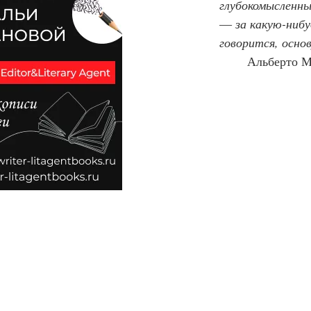
глубокомысленным
― за какую-нибу
говорится, осно
	Альберто М