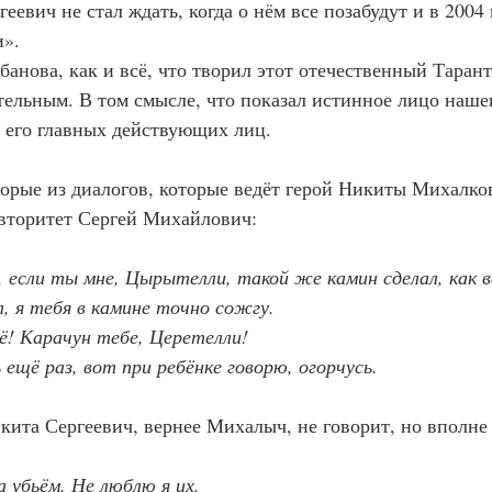
».
тельным. В том смысле, что показал истинное лицо наше
 его главных действующих лиц.
вторитет Сергей Михайлович:
 если ты мне, Цырытелли, такой же камин сделал, как ва
л, я тебя в камине точно сожгу.
сё! Карачун тебе, Церетелли!
 ещё раз, вот при ребёнке говорю, огорчусь.
икита Сергеевич, вернее Михалыч, не говорит, но вполне 
ра убьём. Не люблю я их.