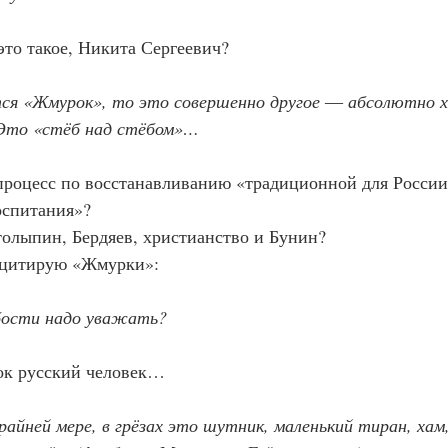
 это такое, Никита Сергеевич?
ся «Жмурок», то это совершенно другое ― абсолютно х
 Это «стёб над стёбом»…
оспитания»?
толыпин, Бердяев, христианство и Бунин?
ь цитирую «Жмурки»:
бости надо уважать?
рок русский человек…
крайней мере, в грёзах это шутник, маленький тиран, хам