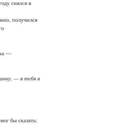
го 
нну, — я тебя в 
мог бы сказать: