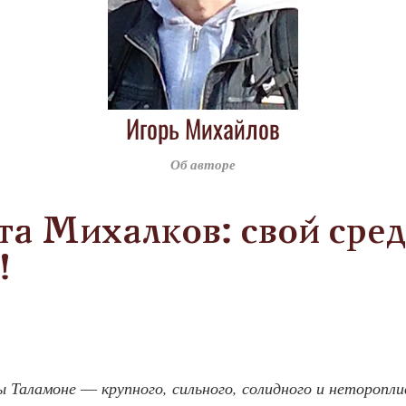
Игорь Михайлов
Об авторе
а Михалков: свой сре
!
 Таламоне ― крупного, сильного, солидного и нетороплив