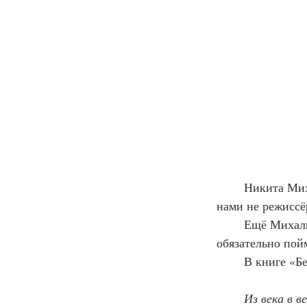
	Никита Михалков очень часто читает мораль другим людям. И кажется, что перед 
нами не режиссё
	Ещё Михалков очень много пишет, словно слово у него ― воробей, и надо его 
обязательно пойм
	В книге «
Из века в в