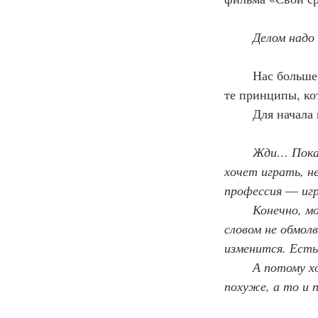
	Делом надо
	Нас больше интересует, как Никита Сергеевич, так сказать, на практике претворяет 
те принципы, ко
	Для начала
Жди… Пока 
хочет играть, н
профессия ― игр
	Конечно, можно стыдливо забыть об этом, целомудренно закрыть глаза и даже 
словом не обмол
изменится. Есть
	А потому хорошие и плохие актёры играли и будут играть в хороших картинах и 
похуже, а то и п