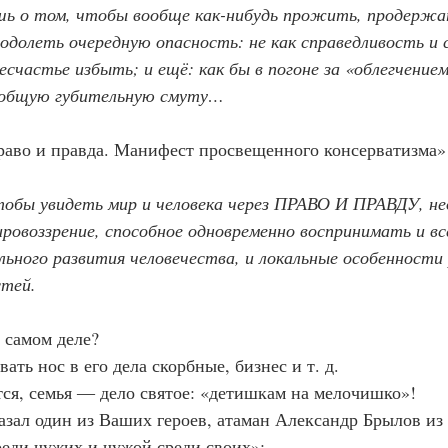
ь о том, чтобы вообще как-нибудь прожить, продержат
 одолеть очередную опасность: не как справедливость и 
несчастье избыть; и ещё: как бы в погоне за «облегчение
сеобщую губительную смуту…
Право и правда. Манифест просвещенного консерватизма» 
ировоззрение, способное одновременно воспринимать и в
льного развития человечества, и локальные особенности 
стей.
а самом деле?
овать нос в его дела скорбные, бизнес и т. д.
тся, семья ― дело святое: «детишкам на мелочишко»!
еди чужих и чужой среди своих»: