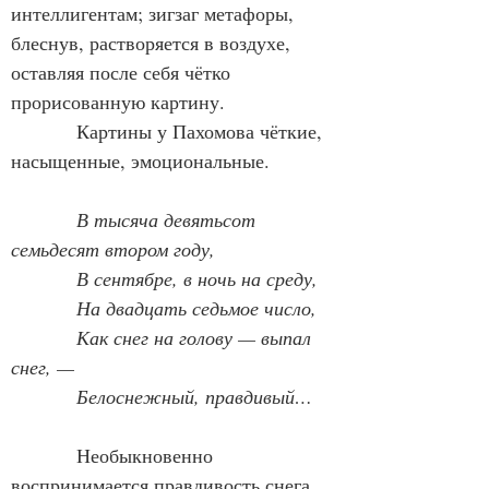
интеллигентам; зигзаг метафоры, 
блеснув, растворяется в воздухе, 
оставляя после себя чётко 
прорисованную картину.
            Картины у Пахомова чёткие, 
насыщенные, эмоциональные.
В тысяча девятьсот 
семьдесят втором году,
            В сентябре, в ночь на среду,
            На двадцать седьмое число,
            Как снег на голову — выпал 
снег, —
            Белоснежный, правдивый…
            Необыкновенно 
воспринимается правдивость снега, 