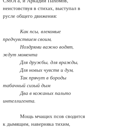
СМОГа, и Аркадий Пахомов, 
неистовствуя в стихах, выступал в 
русле общего движения:
Как псы, влекомые 
предчувствием своим,
            Ноздрями важно водят, 
ждут момента
            Для дружбы, для вражды,
            Для новых чувств и дум,
            Так прячут в бороды 
табачный сизый дым
            Два в кожаных пальто 
интеллигента.
            Мощь мчащих псов сводится 
к дымящим, наверняка тихим, 