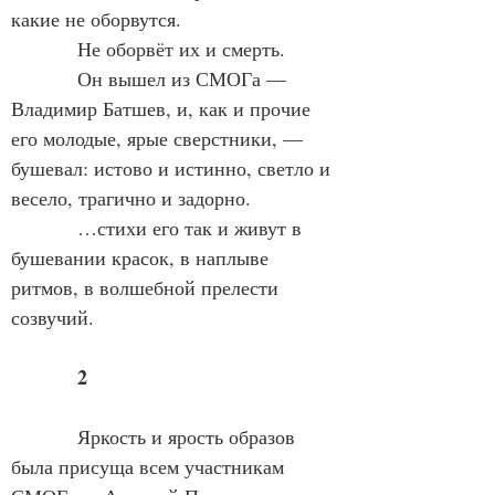
какие не оборвутся.
            Не оборвёт их и смерть.
            Он вышел из СМОГа — 
Владимир Батшев, и, как и прочие 
его молодые, ярые сверстники, — 
бушевал: истово и истинно, светло и 
весело, трагично и задорно.
            …стихи его так и живут в 
бушевании красок, в наплыве 
ритмов, в волшебной прелести 
созвучий.
2
            Яркость и ярость образов 
была присуща всем участникам 