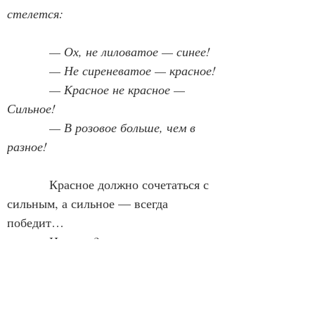
стелется:
            — Ох, не лиловатое — синее!
            — Не сиреневатое — красное!
            — Красное не красное — 
Сильное!
            — В розовое больше, чем в 
разное!
            Красное должно сочетаться с 
сильным, а сильное — всегда 
победит…
            Или нет?
            Придёт слабое и сокрушит 
сильное, и останутся только 
прагматизм, эгоизм, денежные 