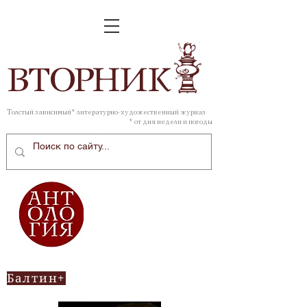
ВТОР
НИК
Толстый зависимый* литературно-художественный журнал
* от дня недели и погоды
Балтин+