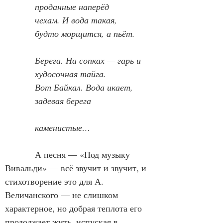
            проданные наперёд
            чехам. И вода такая,
            будто морщится, а пьёт.
            Берега. На сопках — гарь и
            худосочная тайга.
            Вот Байкал. Вода икает,
            задевая берега
            каменистые…
            А песня — «Под музыку 
Вивальди» — всё звучит и звучит, и 
стихотворение это для А. 
Величанского — не слишком 
характерное, но добрая теплота его 
продолжает жить, испуская в 