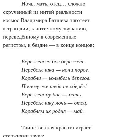
            Ночь, мать, отец… сложно 
скрученный из нитей реальности 
космос Владимира Батшева тяготеет 
к трагедии, к античному звучанию, 
переведённому в современные 
регистры, к бездне — в конце концов:
Бережёного бог бережёт.
            Перебежчика — ночи порог.
            Корабли — колыбель берегов.
            Почему же тебя не сберёг?
            Береженому бог — мать.
            Перебежчику ночь — отец.
            Кораблям их родня — май.
            Таинственная красота играет 
стержнями звука: