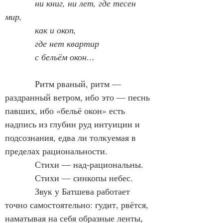
            ни книг, ни лет, где тесен 
мир,
            как и окоп,
            где нет квартир
            с бельём окон…
            Ритм рваный, ритм — 
раздранный ветром, ибо это — песнь 
павших, ибо «бельё окон» есть 
надпись из глубин руд интуиции и 
подсознания, едва ли толкуемая в 
пределах рациональности.
            Стихи — над-рациональны.
            Стихи — синкопы небес.
            Звук у Батшева работает 
точно самостоятельно: гудит, рвётся, 
наматывая на себя образные ленты, 