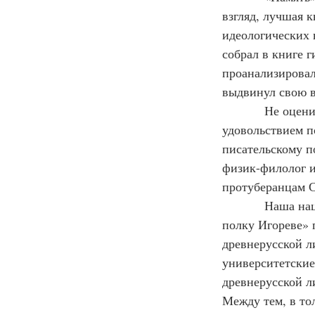
взгляд, лучшая к
идеологических 
собрал в книге г
проанализировал
выдвинул свою в
            Не оценивая версию Чивилихина (её дружно и с большим человеческим 
удовольствием п
писательскому п
физик-филолог 
протуберанцам С
            Наша национальная привычка доводить все до крайности сослужила «Слову о 
полку Игореве» 
древнерусской л
университетские
древнерусской л
Между тем, в то