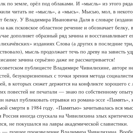
лк по земле, орёл под облаками. И «мысль» из этого ряда
или читать не «мысль», а «мысь». Мысью, мол, в некот
т белку. У Владимира Ивановича Даля в словаре (издание
на как псковское областное речение и обозначает белку,
учае дополняет образный ряд зачина и восстанавливает е
ствовало), мысль продолжает течь по древу на зависть у
исание зачина серьёзно даже не рассматривается!
стей, безукоризненных с точки зрения метода социалисти
тей, в которых сюжет держится на конфликте хорошего с 
гих повестей не печатали — знаю по собственному опыту
н начал публиковать отрывки из романа-эссе «Память», 
мой смерти в 1984 году. «Памятью» зачитывалась вся мыс
 Россия иногда спускала на Чивилихина злых критическ
лся, не покушался на лавры академической славистики.