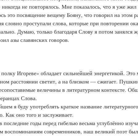
никогда не повторялось. Мне показалось, что я уже жил 
ось это посвящение вещему Бояну, что говорил на этом р
ия словно проступали слова, которые при повторении ок
ально. Думаю, только благодаря Слову я потом занялся 
воил азы славянских говоров.
мном расстоянии светит, а на близком — сжигает. Пушки
сопоставимые величины в литературном контексте. Общ
беранцах Слова.
. Как оно того и заслуживает.
м воспоминаниям современников, наш великий поэт был