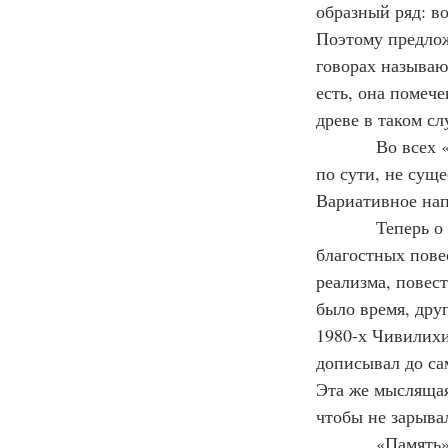
образный ряд: во
Поэтому предлож
говорах называю
есть, она помече
древе в таком сл
            Во всех «лихачёвских» изданиях Слова (а других в последние тридцать-сорок лет, 
по сути, не суще
Вариативное нап
            Теперь о советском публицисте Владимире Чивилихине, авторе нескольких 
благостных пове
реализма, повес
было время, дру
1980-х Чивилихи
дописывал до са
Эта же мыслящая
чтобы не зарыва
            «Память» — лучшее произведение Владимира Чивилихина. Вообще, на мой 