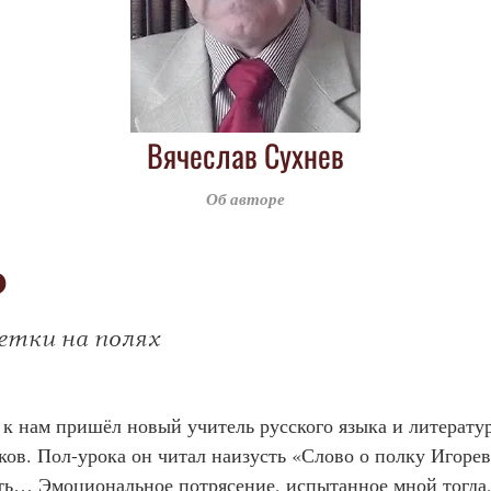
Вячеслав Сухнев
Об авторе
о
етки на полях
 к нам пришёл новый учитель русского языка и литерат
ов. Пол-урока он читал наизусть «Слово о полку Игореве
ать… Эмоциональное потрясение, испытанное мной тогда, 