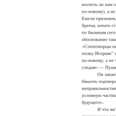
воспеть ли нам 
по-новому), а не
Ежели признаем,
братья, начать 
по былинам сего
обоснование тако
«Стихотворцы ни
полку Игореве” н
по-новому, а не 
следам» — Пуш
          
бяшеть
 подтвер
неправильностию
условную части
будущего».
            И что же? Почесался хоть кто-нибудь из учёных толкователей Слова, оценил 