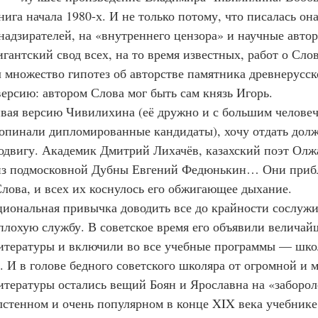
нига начала 1980-х. И не только потому, что писалась она
надзирателей, на «внутреннего цензора» и научные автор
игантский свод всех, на то время известных, работ о Слов
 множество гипотез об авторстве памятника древнерусск
ерсию: автором Слова мог быть сам князь Игорь.
опинали дипломированные кандидаты), хочу отдать долж
одвигу. Академик Дмитрий Лихачёв, казахский поэт Олж
из подмосковной Дубны Евгений Федюнькин… Они прибл
лова, и всех их коснулось его обжигающее дыхание.
плохую службу. В советское время его объявили велича
итературы и включили во все учебные программы — шко
. И в голове бедного советского школяра от огромной и 
итературы остались вещий Боян и Ярославна на «заборол
лстенном и очень популярном в конце XIX века учебнике 