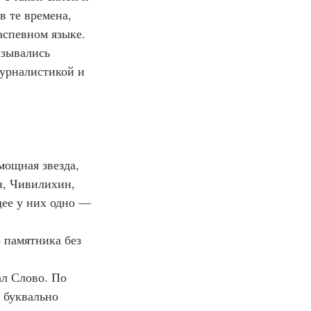
в те времена, 
аспевном языке. 
азывались 
журналистикой и 
н, Чивилихин, 
ее у них одно — 
 буквально 