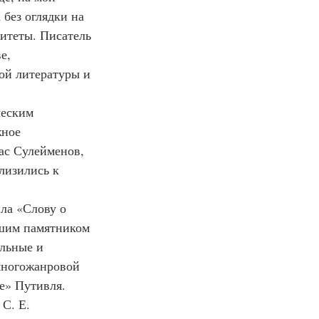
 без оглядки на 
итеты. Писатель 
е, 
ой литературы и 
ное 
ас Сулейменов, 
изились к 
йшим памятником 
льные и 
многожанровой 
е» Путивля. 
С. Е. 