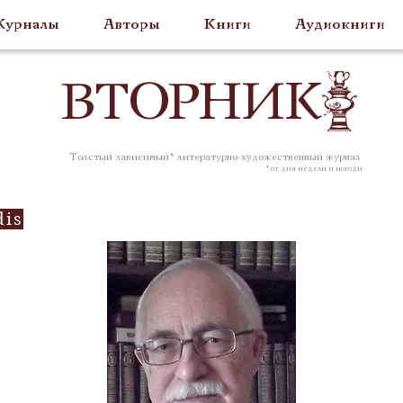
урналы
Авторы
Книги
Аудиокниги
ВТОР
НИК
Толстый зависимый* литературно-художественный журнал
* от дня недели и погоды
dis