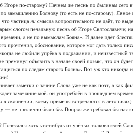
об Игоре по-старому? Начнем же песнь по былинам сего вр
 по замышлению Боянову (то есть не по-старому). Явное 
 что частица 
ли
 смысла вопросительного не даёт, то выде
старым слогом печальную песнь об Игоре Святославиче; на
 времени, а не по вымыслам Бояна». И далее идёт блест
го прочтения, обоснование, которое мог дать только писа
когда не любили упрёка в подражании, и неизвестный тв
е преминул объявить в начале своей поэмы, что он будет
тащиться по следам старого Бояна». Вот уж кто никогда 
кин!
  Он заканчивает заметки о зачине Слова уже не как поэт, а как ф
ждает замечание моё: он употреблён в прошедшем времен
 в склонении, коему примеры встречаются в летописях) 
цу — не прилично было 
бы
. Вопрос же требовал бы наст