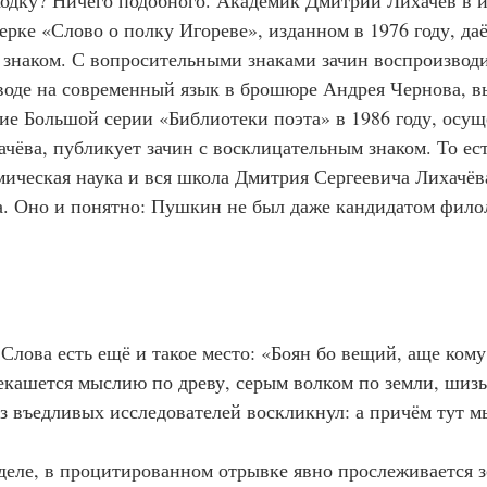
дку? Ничего подобного. Академик Дмитрий Лихачёв в и
рке «Слово о полку Игореве», изданном в 1976 году, даё
знаком. С вопросительными знаками зачин воспроизводит
еводе на современный язык в брошюре Андрея Чернова, 
ние Большой серии «Библиотеки поэта» в 1986 году, осущ
чёва, публикует зачин с восклицательным знаком. То ес
мическая наука и вся школа Дмитрия Сергеевича Лихачёв
. Оно и понятно: Пушкин не был даже кандидатом фило
текашется мыслию по древу, серым волком по земли, шиз
з въедливых исследователей воскликнул: а причём тут м