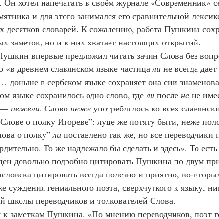
 Он хотел напечатать в своём журнале «Современник» се
мятника и для этого занимался его сравнительной лексик
ух десятков словарей. К сожалению, работа Пушкина сохр
ых заметок, но и в них хватает настоящих открытий.
о «в древнем славянском языке частица 
ли
 не всегда дает
 доныне в сербском языке сохраняет она сии знаменова
ом языке сохранилось одно слово, где 
ли
 после 
не
 не име
 — 
нежели
. Слово 
неже
 употреблялось во всех славянск
“Слове о полку Игореве”: луце же потяту быти, неже пол
лова о полку” 
ли
 поставлено так же, но все переводчики 
рдительно. То же надлежало бы сделать и здесь». То есть 
еловека цитировать всегда полезно и приятно, во-вторых
же суждения гениального поэта, сверхчуткого к языку, ни
й школы переводчиков и толкователей Слова.