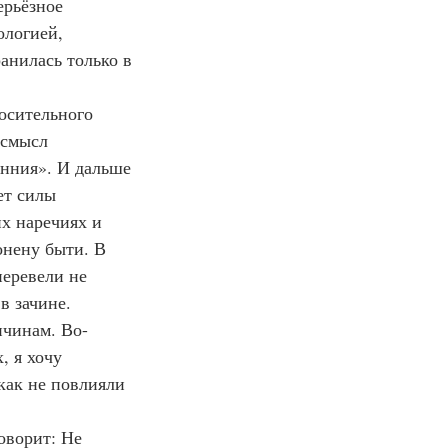
рьёзное 
ологией, 
анилась только в 
 смысл 
нния». И дальше 
ет силы 
их наречиях и 
онену быти. В 
перевели не 
в зачине.
, я хочу 
как не повлияли 