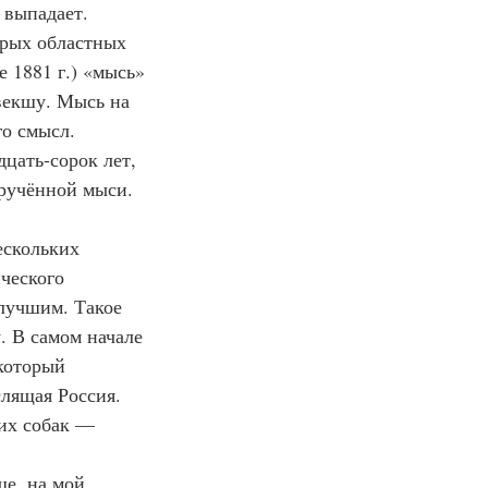
 выпадает. 
орых областных 
 1881 г.) «мысь» 
 векшу. Мысь на 
го смысл.
дручённой мыси. 
ческого 
лучшим. Такое 
. В самом начале 
который 
лящая Россия. 
их собак — 