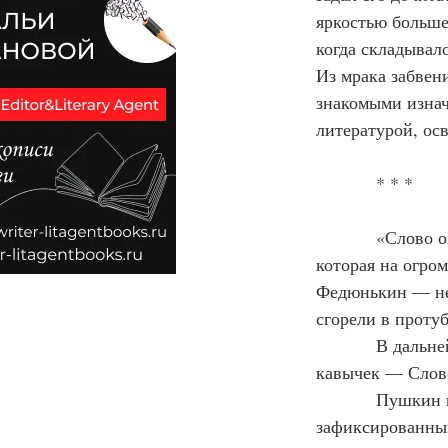
яркостью больше 
когда складывал
Из мрака забвен
знакомыми изнач
литературой, ос
            * * *
            «Слово о полку Игореве» обладает сильнейшей энергетикой. Это мощная звезда, 
которая на огро
Федюнькин — не
сгорели в проту
            В дальнейшем я буду употреблять краткое название литературного памятника без 
кавычек — Слово
            Пушкин в последние годы перед гибелью весьма углублённо изучал Слово. По 
зафиксированны