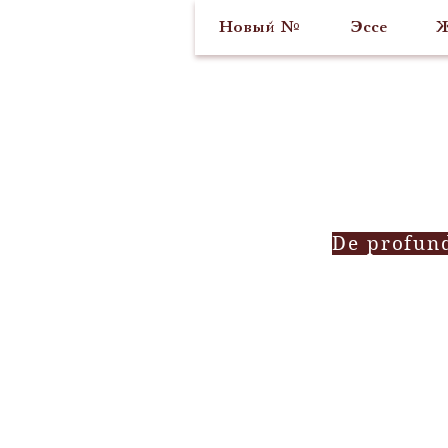
Новый №
Эссе
Ж
De profun