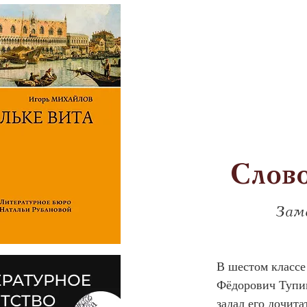
Слов
Зам
В шестом классе
Фёдорович Тупик
задал его дочит