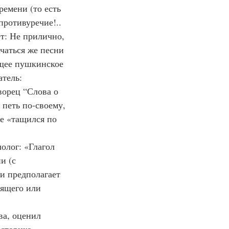
емени (то есть 
противуречие!.. 
т: Не прилично, 
чаться же песни 
ящее пушкинское 
тель: 
орец “Слова о 
 петь по-своему, 
не «тащился по 
илолог: «Глагол 
и (с 
и предполагает 
оящего или 