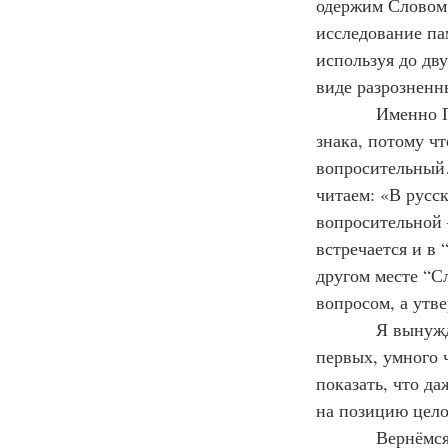
одержим Словом.
исследование па
используя до дв
виде разрозненн
            Именно Пушкин впервые предложил читать зачин Слова без вопросительного 
знака, потому чт
вопросительный…
читаем: «В русск
вопросительной
встречается и в 
другом месте “С
вопросом, а утве
            Я вынужден довольно подробно цитировать Пушкина по двум причинам. Во-
первых, умного ч
показать, что да
на позицию цело
            Вернёмся к заметкам Пушкина. «По мнению переводчиков, поэт говорит: Не 