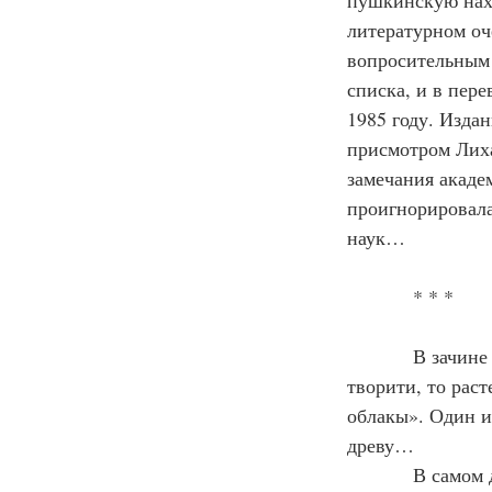
пушкинскую нахо
литературном оче
вопросительным 
списка, и в пер
1985 году. Изда
присмотром Лиха
замечания акаде
проигнорировала
наук…
            * * *
            В зачине Слова есть ещё и такое место: «Боян бо вещий, аще кому хотяше песнь 
творити, то рас
облакы». Один и
древу…
            В самом деле, в процитированном отрывке явно прослеживается зооморфный 