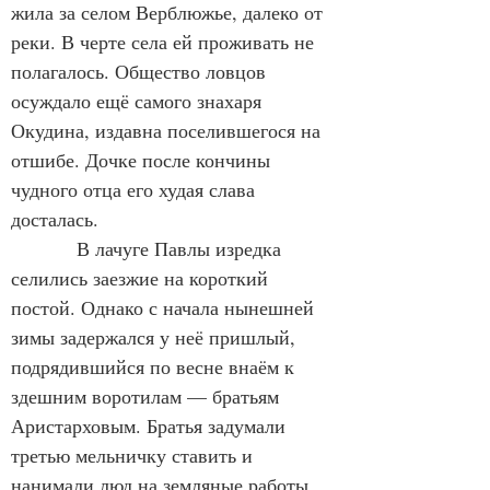
жила за селом Верблюжье, далеко от 
реки. В черте села ей проживать не 
полагалось. Общество ловцов 
осуждало ещё самого знахаря 
Окудина, издавна поселившегося на 
отшибе. Дочке после кончины 
чудного отца его худая слава 
досталась.
            В лачуге Павлы изредка 
селились заезжие на короткий 
постой. Однако с начала нынешней 
зимы задержался у неё пришлый, 
подрядившийся по весне внаём к 
здешним воротилам — братьям 
Аристарховым. Братья задумали 
третью мельничку ставить и 
нанимали люд на земляные работы 