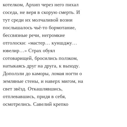
котелком, Архип через него пихал 
соседа, не веря в скорую смерть. И 
тут среди их молчаливой возни 
послышалось чьё-то бормотание, 
бессвязные речи, негромкие 
отголоски: «мастер… куншджу… 
ювелир…» Страх обуял 
сотоварищей, бросились ползком, 
натыкаясь друг на друга, к выходу. 
Доползли до каморы, ломая ногти о 
земляные стены, и наверх мигом, на 
свет звёзд. Откашлявшись, 
отплевавшись, придя в себя, 
осмотрелись. Савелий крепко 
обхватил котелок. Архип подбирал 
рядом обронённые монеты. В 
темноте понять не могли то золото, 