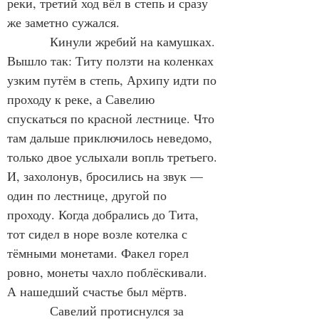
реки, третий ход вёл в степь и сразу 
же заметно сужался.
            Кинули жребий на камушках. 
Вышло так: Титу ползти на коленках 
узким путём в степь, Архипу идти по 
проходу к реке, а Савелию 
спускаться по красной лестнице. Что 
там дальше приключилось неведомо, 
только двое услыхали вопль третьего. 
И, захолонув, бросились на звук — 
один по лестнице, другой по 
проходу. Когда добрались до Тита, 
тот сидел в норе возле котелка с 
тёмными монетами. Факел горел 
ровно, монеты чахло поблёскивали. 
А нашедший счастье был мёртв.
            Савелий протиснулся за 