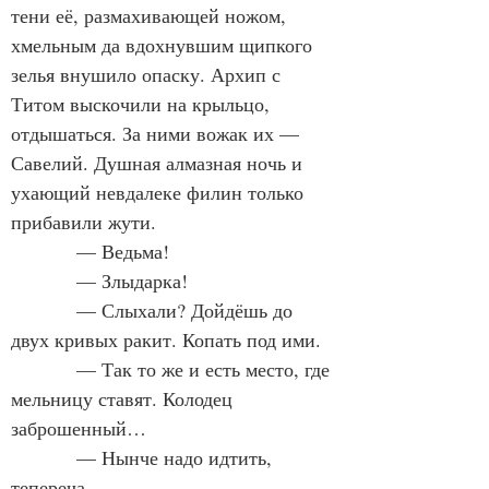
тени её, размахивающей ножом, 
хмельным да вдохнувшим щипкого 
зелья внушило опаску. Архип с 
Титом выскочили на крыльцо, 
отдышаться. За ними вожак их — 
Савелий. Душная алмазная ночь и 
ухающий невдалеке филин только 
прибавили жути.
            — Ведьма!
            — Злыдарка!
            — Слыхали? Дойдёшь до 
двух кривых ракит. Копать под ими.
            — Так то же и есть место, где 
мельницу ставят. Колодец 
заброшенный…
            — Нынче надо идтить, 
тепереча.