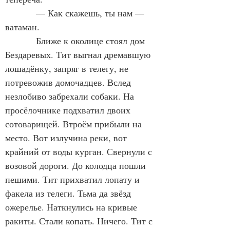
            — Как скажешь, ты нам — 
ватаман.
            Ближе к околице стоял дом 
Бездаревых. Тит выгнал дремавшую 
лошадёнку, запряг в телегу, не 
потревожив домочадцев. Вслед 
незлобиво забрехали собаки. На 
просёлочнике подхватил двоих 
сотоварищей. Втроём прибыли на 
место. Вот излучина реки, вот 
крайний от воды курган. Свернули с 
возовой дороги. До колодца пошли 
пешими. Тит прихватил лопату и 
факела из телеги. Тьма да звёзд 
ожерелье. Наткнулись на кривые 
ракиты. Стали копать. Ничего. Тит с 