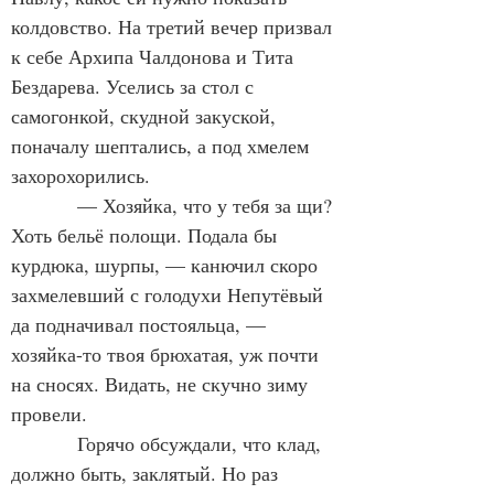
колдовство. На третий вечер призвал 
к себе Архипа Чалдонова и Тита 
Бездарева. Уселись за стол с 
самогонкой, скудной закуской, 
поначалу шептались, а под хмелем 
захорохорились.
            — Хозяйка, что у тебя за щи? 
Хоть бельё полощи. Подала бы 
курдюка, шурпы, — канючил скоро 
захмелевший с голодухи Непутёвый 
да подначивал постояльца, — 
хозяйка-то твоя брюхатая, уж почти 
на сносях. Видать, не скучно зиму 
провели.
            Горячо обсуждали, что клад, 
должно быть, заклятый. Но раз 