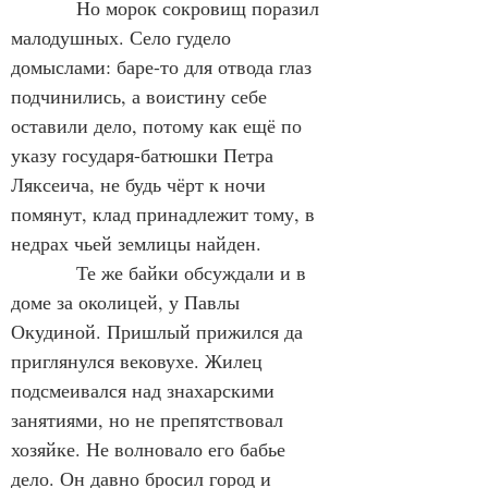
            Но морок сокровищ поразил 
малодушных. Село гудело 
домыслами: баре-то для отвода глаз 
подчинились, а воистину себе 
оставили дело, потому как ещё по 
указу государя-батюшки Петра 
Ляксеича, не будь чёрт к ночи 
помянут, клад принадлежит тому, в 
недрах чьей землицы найден.
            Те же байки обсуждали и в 
доме за околицей, у Павлы 
Окудиной. Пришлый прижился да 
приглянулся вековухе. Жилец 
подсмеивался над знахарскими 
занятиями, но не препятствовал 
хозяйке. Не волновало его бабье 
дело. Он давно бросил город и 