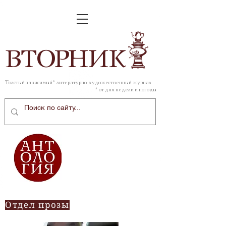
ВТОР
НИК
Толстый зависимый* литературно-художественный журнал
* от дня недели и погоды
Отдел прозы