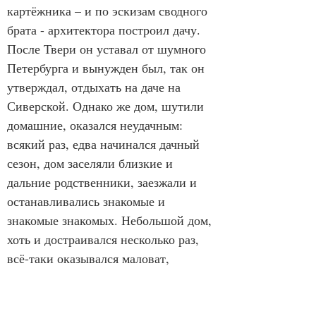
картёжника – и по эскизам сводного 
брата - архитектора построил дачу. 
После Твери он уставал от шумного 
Петербурга и вынужден был, так он 
утверждал, отдыхать на даче на 
Сиверской. Однако же дом, шутили 
домашние, оказался неудачным: 
всякий раз, едва начинался дачный 
сезон, дом заселяли близкие и 
дальние родственники, заезжали и 
останавливались знакомые и 
знакомые знакомых. Небольшой дом, 
хоть и достраивался несколько раз, 
всё-таки оказывался маловат, 
тесноват для гостей, вольно 
располагавшихся то в большой 
«гостевой» столовой, то на веранде, 