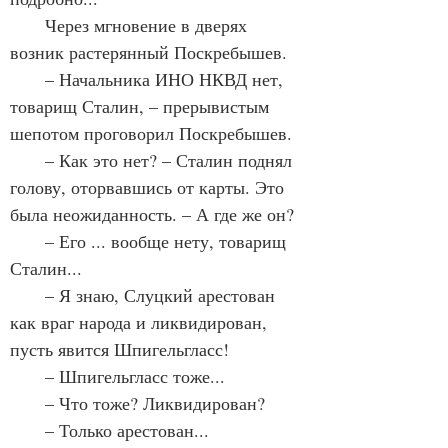
       Через мгновение в дверях 
возник растерянный Поскребышев.
       – Начальника ИНО НКВД нет, 
товарищ Сталин, – прерывистым 
шепотом проговорил Поскребышев.
       – Как это нет? – Сталин поднял 
голову, оторвавшись от карты. Это 
была неожиданность. – А где же он?
       – Его ... вообще нету, товарищ 
Сталин...
       – Я знаю, Слуцкий арестован 
как враг народа и ликвидирован, 
пусть явится Шпигельгласс!
       – Шпигельгласс тоже...
       – Что тоже? Ликвидирован?
       – Только арестован...