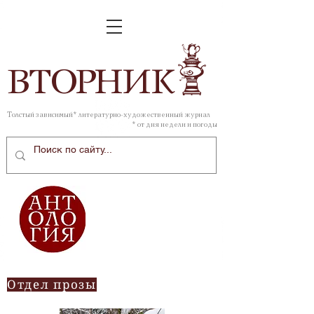
ВТОР
НИК
Толстый зависимый* литературно-художественный журнал
* от дня недели и погоды
Отдел прозы