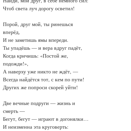
Найди, мой друг, в себе немного сил:
Чтоб света луч дорогу осветил!
Порой, друг мой, ты ринешься 
вперёд,
И не заметишь ямы впереди.
Ты упадёшь — и вера вдруг падёт,
Когда кричишь: «Постой же, 
подожди!»,
А наверху уже никто не ждёт, —
Всегда найдётся тот, с кем по пути!
Других же попроси скорей уйти!
Две вечные подруги — жизнь и 
смерть —
Бегут, бегут — играют в догонялки…
И неизменна эта круговерть: