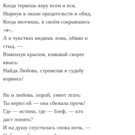
Когда теряешь веру всем и вся,
Нырнув в океан предательств и обид,
Когда молчишь, в своём сокрывшись 
«я»,
А в чувствах видишь ложь, обман и 
стыд, —
Взмахнув крылом, взмывай скорее 
ввысь:
Найдя Любовь, стремглав в судьбу 
ворвись!
Но и любовь, порой, умеет лгать:
Ты верил ей — она сбежала прочь!
Где — истина, где — блеф, — кто 
даст понять?
И на душу спустилась снова ночь, —