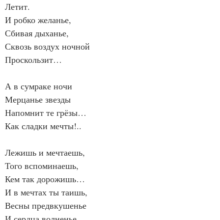
Летит.
И робко желанье,
Сбивая дыханье,
Сквозь воздух ночной
Проскользит…
А в сумраке ночи
Мерцанье звезды
Напомнит те грёзы…
Как сладки мечты!..
Лежишь и мечтаешь,
Того вспоминаешь,
Кем так дорожишь…
И в мечтах ты таишь,
Весны предвкушенье
И сердца волненье…