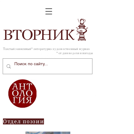
ВТОР
НИК
Толстый зависимый* литературно-художественный журнал
* от дня недели и погоды
Отдел поэзии