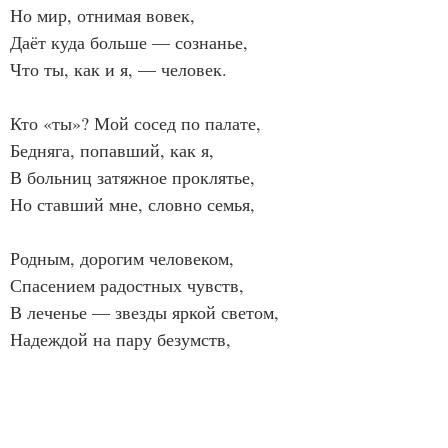
Но мир, отнимая вовек,
Даёт куда больше — сознанье,
Что ты, как и я, — человек.
Кто «ты»? Мой сосед по палате,
Бедняга, попавший, как я,
В больниц затяжное проклятье,
Но ставший мне, словно семья,
Родным, дорогим человеком,
Спасением радостных чувств,
В леченье — звезды яркой светом,
Надеждой на пару безумств,
Которые мы воплотим,
Когда мир нас примет назад.
«Нас не заберёт херувим!