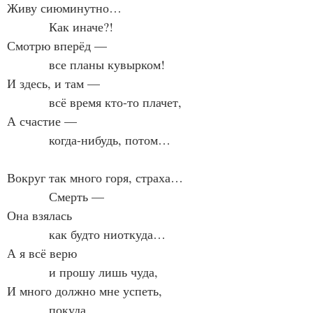
Живу сиюминутно…
            Как иначе?!
Смотрю вперёд —
            все планы кувырком!
И здесь, и там —
            всё время кто-то плачет,
А счастие —
            когда-нибудь, потом…
Вокруг так много горя, страха…
            Смерть —
Она взялась
            как будто ниоткуда…
А я всё верю
            и прошу лишь чуда,
И много должно мне успеть,
            покуда