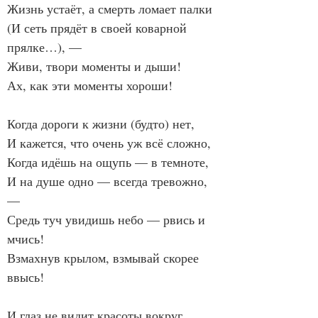
Жизнь устаёт, а смерть ломает палки
(И сеть прядёт в своей коварной 
прялке…), —
Живи, твори моменты и дыши!
Ах, как эти моменты хороши!
Когда дороги к жизни (будто) нет,
И кажется, что очень уж всё сложно,
Когда идёшь на ощупь — в темноте,
И на душе одно — всегда тревожно, 
—
Средь туч увидишь небо — рвись и 
мчись!
Взмахнув крылом, взмывай скорее 
ввысь!
И глаз не видит красоты вокруг,