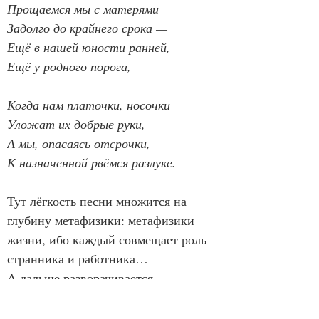
Прощаемся мы с матерями
Задолго до крайнего срока —
Ещё в нашей юности ранней,
Ещё у родного порога,
Когда нам платочки, носочки
Уложат их добрые руки,
А мы, опасаясь отсрочки,
К назначенной рвёмся разлуке.
Тут лёгкость песни множится на 
глубину метафизики: метафизики 
жизни, ибо каждый совмещает роль 
странника и работника…
А дальше разворачивается 
реальность, внутри какой всякий 
движется по координатам времени, и 