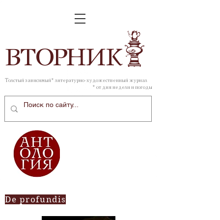
ВТОР
НИК
Толстый зависимый* литературно-художественный журнал
* от дня недели и погоды
De profundis