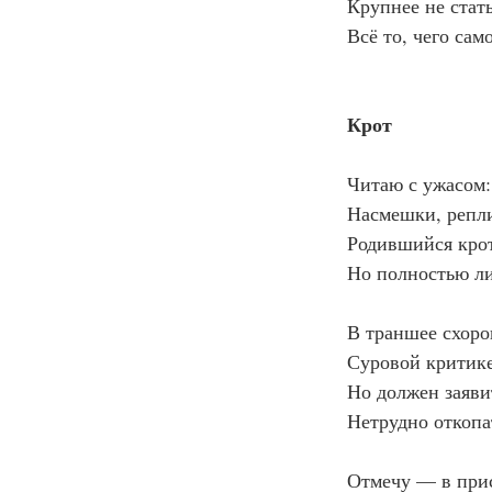
Крупнее не стат
Всё то, чего сам
Крот
Читаю с ужасом:
Насмешки, репл
Родившийся крот
Но полностью ли
В траншее схоро
Суровой критике
Но должен заяви
Нетрудно откопа
Отмечу — в прис