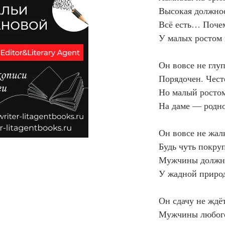
Высокая должнос
Всё есть… Почем
У малых ростом
Он вовсе не глу
Порядочен. Чест
Но малый росто
На даме — родн
Он вовсе не жал
Будь чуть покру
Мужчины должно
У жадной природ
Он сдачу не ждёт
Мужчины любого 