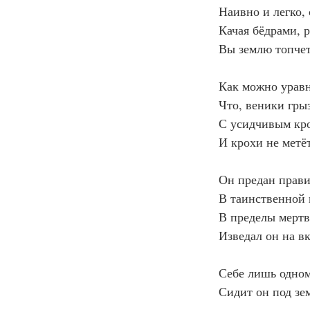
Наивно и легко,
Качая бёдрами, 
Вы землю топчет
Как можно уравн
Что, веники гры
С усидчивым кро
И крохи не метёт
Он предан прави
В таинственной 
В пределы мерт
Изведал он на в
Себе лишь одно
Сидит он под зе