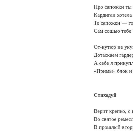
Про сапожки ты с
Кардиган хотела
Те сапожки — го
Сам сошью тебе 
От-кутюр не уку
Дотаскаем гард
А себе я прикуп
«Примы» блок и 
Стиходуй
Верит крепко, с
Во святое ремесл
В прошлый втор