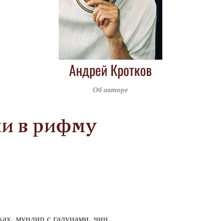
Андрей Кротков
Об авторе
и в рифму
ах, мундир с галунами, чин,