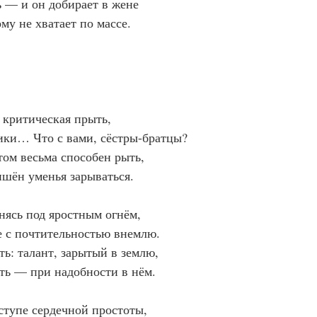
ь — и он добирает в жене
ому не хватает по массе.
 критическая прыть,
ики… Что с вами, сёстры-братцы?
ом весьма способен рыть,
шён уменья зарываться.
нясь под яростным огнём,
 с почтительностью внемлю.
ть: талант, зарытый в землю,
ть — при надобности в нём.
тупе сердечной простоты,