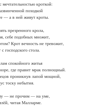
 с мечтательностью кроткой:
развинченной походкой
е — а в ней живут кроты.
ять презренного крола,
зя, себе подобных множит,
том? Крот вечность не тревожит,
 с господского стола.
лам спокойного житья
норе, где правит мрак полнощный.
вецов проникнув лапой мощной,
кус тоску небытия.
му — не прочим — на уме,
млёй, читая Малларме.