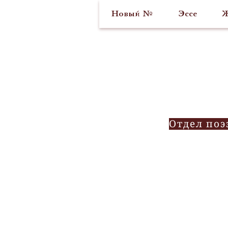
Новый №
Эссе
Ж
Отдел поэ