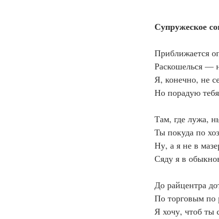
Супружеское со
Приближается оп
Раскошелься — н
Я, конечно, не с
Но порадую тебя
Там, где лужа, 
Ты покуда по хо
Ну, а я не в маз
Сяду я в обыкн
До райцентра до
По торговым по 
Я хочу, чтоб ты