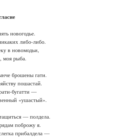
гласие
ять новогодье.
икаких либо-либо.
еку в новомодьи,
, моя рыба.
нынче брошены гати.
зяйству пошастай.
ерати-бугатти —
овенный «ушастый».
тащиться — полдела.
рядам поброжу я.
 слегка прибалдела —