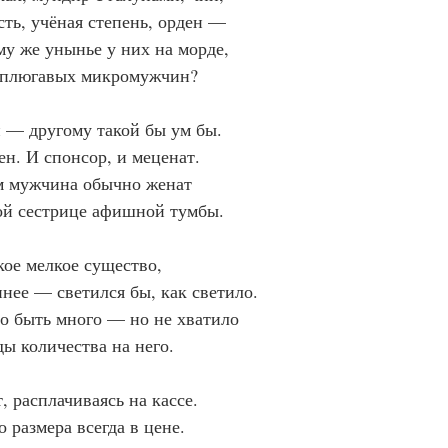
ть, учёная степень, орден —
у же унынье у них на морде,
 плюгавых микромужчин?
п — другому такой бы ум бы.
ен. И спонсор, и меценат.
м мужчина обычно женат
ой сестрице афишной тумбы.
кое мелкое существо,
пнее — светился бы, как светило.
 быть много — но не хватило
ы количества на него.
, расплачиваясь на кассе.
размера всегда в цене.