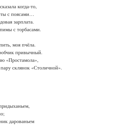
казала когда-то,
 ты с поясами…
довая зарплата.
пимы с торбасами.
пить, моя пчёла.
еробчик привычный.
лю «Простамола»,
пару склянок «Столичной».
 придыханьем,
о;
ник дарованьем