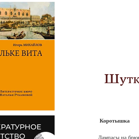
Шутк
Коротышка
Лампасы на брюк