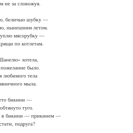
м не за словожуя.
ню, беличью шубку —
ню, нынешним летом.
куплю мясорубку —
хрящи по котлетам.
Шанелю» хотела,
пожелание было.
я любимого тела
ляничного мыла.
лето бикини —
обтянуто туго.
ли в бикини — прикинем —
тати, подруга?