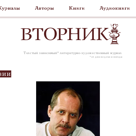
урналы
Авторы
Книги
Аудиокниги
ВТОР
НИК
Толстый зависимый* литературно-художественный журнал
* от дня недели и погоды
зии