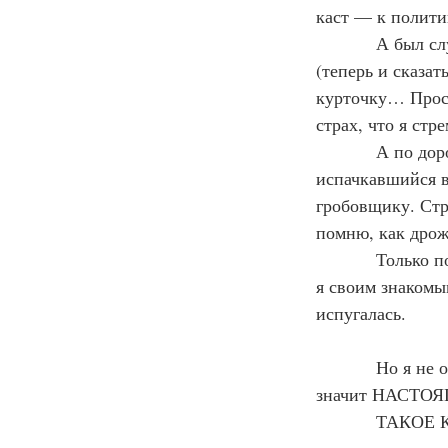
каст — к полити
            А был случай: я испугалась, когда, придя ранним утром на могилу Зинаиды Райх 
(теперь и сказат
курточку… Прос
страх, что я стр
            А по дороге мне встретился гробовщик: худой, высокий, будто бы весь 
испачкавшийся в 
гробовщику. Стра
помню, как дрож
            Только потом от всего этого мне было смешно. С великой гордостью рассказывала 
я своим знакомы
испугалась.
            Но я не об этом, а о том, что никогда в жизни до этого даже не предполагала, что 
значит НАСТО
         