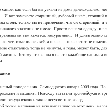
… И вот замечаете старинный, дубовый шкаф, стоящий в
м стоял, только вы не примечали, что он старинный, и то
никакого значения не имело. Просто вешали одежду, и всё
странным он вам кажется, несуразным… И удивительно сде
ько лет, изменилось всё, а шкаф 
—
 шкаф этот не измени
ей жизни. Потому что зашла я на это кладбище одним, а 
м.
вонок
сный понедельник. Семнадцатого января 2005 года. По 
охожие и машины. Повсюду вставали троллейбусы и тра
ли: откуда взялись такие несусветные холода.