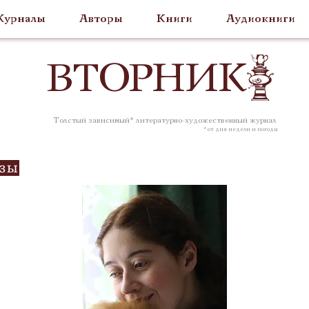
урналы
Авторы
Книги
Аудиокниги
ВТОР
НИК
Толстый зависимый* литературно-художественный журнал
* от дня недели и погоды
озы