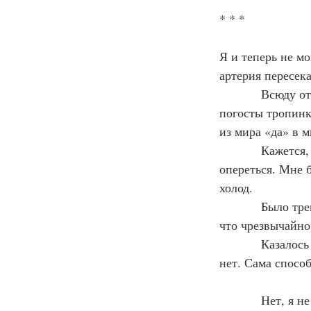
* * *
Я и теперь не мо
артерия пересек
            Всюду от неё вздыбленными венами отходили огибающие многочисленные 
погосты тропинк
из мира «да» в м
            Кажется, рядом стоял фонарь. Возможно, я даже встала рядом с ним, чтобы на него 
опереться. Мне б
холод.
            Было тревожно. Не помню даже, хотела уходить с кладбища или нет, но помню, 
что чрезвычайно 
            Казалось странным, что люди ходят, говорят, считают что-то правильным, а что-то 
нет. Сама спосо
            Нет, я не возненавидела людей! Просто само их существование теперь казалось 