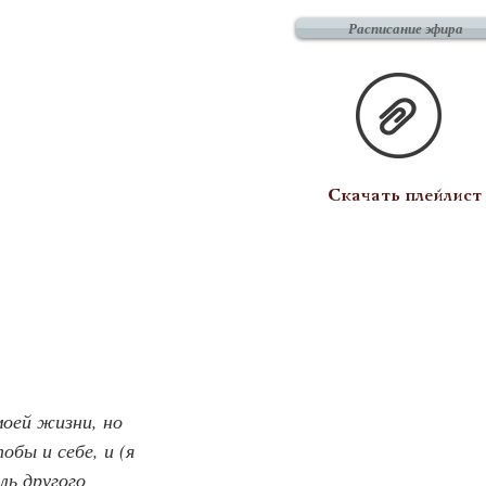
Расписание эфира
Скачать плейлист
оей жизни, но 
обы и себе, и (я 
ль другого 