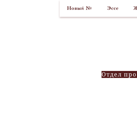
Новый №
Эссе
Ж
Отдел пр