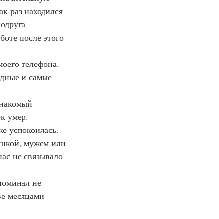
ак раз находился 
подруга — 
боте после этого 
удные и самые 
к умер.
ушкой, мужем или 
нас не связывало 
ве месяцами 