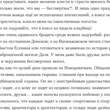
 только знали, что мы — бессмертны?!. И лишь одно праз
ечная жажда ещё не испытанных впечатлений, а вовсе не
 проститься, влекло меня на таинственные погосты.
  Вы только не подумайте, что я вовсе не видела кладбищ!
и на пустынном Донском; а на Ваганьковском читать стих
юстом Есенина или готовиться к экзаменам по истории 
заброшенной могиле Даля. У меня даже были друзья, кото
 в окружении бессмертных могил,
телями, начальником тюрьмы, ставшим при выходе на п
дбищенской охраны. Он же с неистребимым удовольстви
у ходят, а к кому не ходят из недавно почивших знамени
оллеги, друзья… какие могилы пользуются любовью у пос
оказалось, что каждые ходят к своим: спортсмены к спор
елям, архитекторы к архитекторам, и только люди далёки