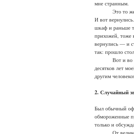
мне странным.
            Это то же самое, как если бы вы уехали из дома далеко-далеко, лет на тридцать… 
И вот вернулись
шкаф и раньше та
прихожей, тоже 
вернулись 
—
 и 
так: прошло стол
            Вот и во мне отмотались тогда не минуты, а годы, может быть, даже несколько 
десятков лет мо
другим человеко
2. Случайный з
Был обычный офи
обмороженные пр
только и обсужда
            От великой тоски, наплевав на всю выпавшую на этот день, малозначительную 