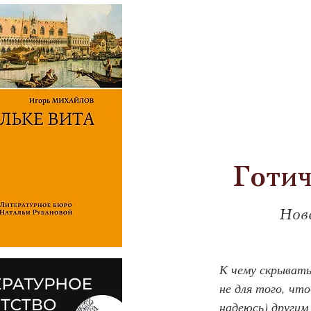
Готич
Нов
К чему скрывать
не для того, что
надеюсь) другим