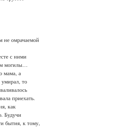
м не омрачаемой 
гом могилы…
 умирал, то 
сваливалось 
вала приехать.
. Будучи 
и бытия, к тому, 