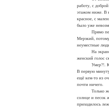
работу, с доброй
этажом ниже. В 
красное, с мален
было уже невозм
            Прямо перед лифтом меня остановил мерзкий и гнусавый звонок моего телефона. 
Мерзкий, потому 
неуместные люд
            На экране высветился неизвестный мне номер. Не здороваясь, незнакомый 
женский голос с
            Умер?!. Когда же я выведала у неё наконец, о ком идёт речь, то даже успокоилась. 
В первую минуту
ещё кем-то из оч
почти ничего.
            Только жёлтый цвет купленного мной платья уже не радовал и напоминал не 
солнце и песок ж
приходилось леж