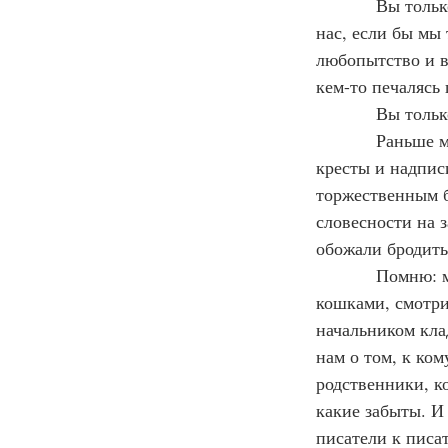
            Вы только представьте, какое желание власти и страсти явилось бы в каждом из 
нас, если бы мы
любопытство и в
кем-то печалясь
          
            Раньше мне очень нравилось бродить среди всяких надгробий: разглядывать 
кресты и надпис
торжественным б
словесности на 
обожали бродить
            Помню: мы как-то целый день провели на Новодевичьем. Общались с местными 
кошками, смотри
начальником кла
нам о том, к ком
родственники, к
какие забыты. И 
писатели к писат