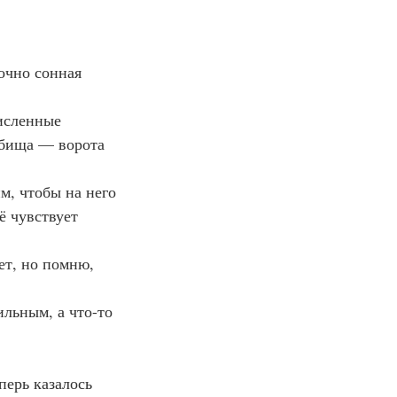
точно сонная 
дбища 
— 
ворота 
ё чувствует 