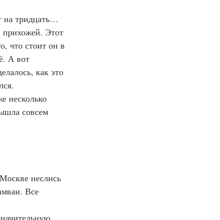
 прихожей. Этот 
, что стоит он в 
. А вот 
лалось, как это 
лся.
вышла совсем 
Москве неслись 
мваи. Все 