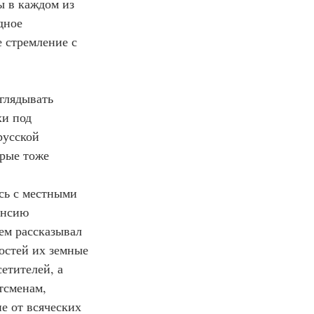
дное 
 стремление с 
и под 
русской 
рые тоже 
енсию 
ем рассказывал 
тостей их земные 
етителей, а 
тсменам, 
е от всяческих 