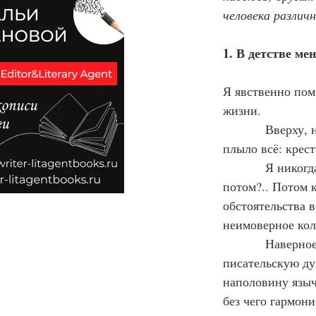
человека различ
1. В детстве ме
Я явственно пом
жизни.
            Вверху, надо мною, плыли чёрные, безликие ветки деревьев, а вместе с ними 
плыло всё: крес
            Я никогда не была на кладбище. В детстве меня схоронила от этого мама, а 
потом?.. Потом к
обстоятельства в
неимоверное кол
            Наверное, вы удивляетесь, почему «великом». Здесь я грешна! Меня, как 
писательскую ду
наполовину языч
без чего гармон