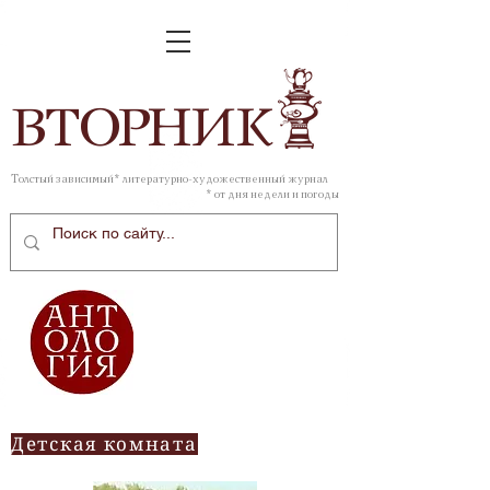
ВТОР
НИК
Толстый зависимый* литературно-художественный журнал
* от дня недели и погоды
Детская комната