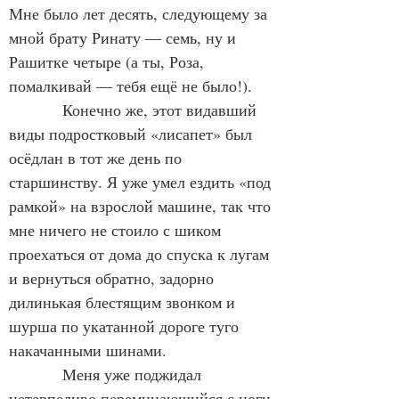
Мне было лет десять, следующему за 
мной брату Ринату — семь, ну и 
Рашитке четыре (а ты, Роза, 
помалкивай — тебя ещё не было!).
            Конечно же, этот видавший 
виды подростковый «лисапет» был 
осёдлан в тот же день по 
старшинству. Я уже умел ездить «под 
рамкой» на взрослой машине, так что 
мне ничего не стоило с шиком 
проехаться от дома до спуска к лугам 
и вернуться обратно, задорно 
дилинькая блестящим звонком и 
шурша по укатанной дороге туго 
накачанными шинами.
            Меня уже поджидал 
нетерпеливо переминающийся с ноги 