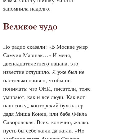
мамы. Она ту шишку Рината 
запомнила надолго.
Великое чудо
По радио сказали: «В Москве умер 
Самуил Маршак…» И меня, 
двенадцатилетнего пацана, это 
известие оглушило. Я уже был не 
настолько наивен, чтобы не 
понимать: что ОНИ, писатели, тоже 
умирают, как и все люди. Как вот 
наш сосед, конторский бухгалтер 
дядя Миша Конев, или баба Фёкла 
Саворовская. Всех, конечно, жалко, 
пусть бы себе жили да жили. «Но 
особенно пусть бы жил Самуил 