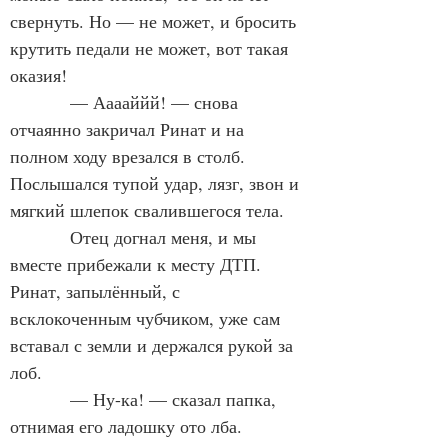
свернуть. Но — не может, и бросить 
крутить педали не может, вот такая 
оказия!
            — Ааааййй! — снова 
отчаянно закричал Ринат и на 
полном ходу врезался в столб. 
Послышался тупой удар, лязг, звон и 
мягкий шлепок свалившегося тела.
            Отец догнал меня, и мы 
вместе прибежали к месту ДТП. 
Ринат, запылённый, с 
всклокоченным чубчиком, уже сам 
вставал с земли и держался рукой за 
лоб.
            — Ну-ка! — сказал папка, 
отнимая его ладошку ото лба.