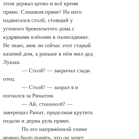
этом держал цепко и всё время 
прямо. Слишком прямо! На него 
надвигался столб, стоящий у 
углового бревенчатого дома с 
кудрявыми клёнами в палисаднике. 
Не знаю, жив ли сейчас этот старый 
казачий дом, а раньше в нём жил дед 
Лукаш.
            — Столб! — закричал сзади 
отец.
            — Столб! — заорал я и 
погнался за Ринатом.
            — Ай, стооооолб! — 
заверещал Ринат, продолжая крутить 
педали и держа руль прямо.
            По его напряжённой спине 
можно было понять, что он хочет 