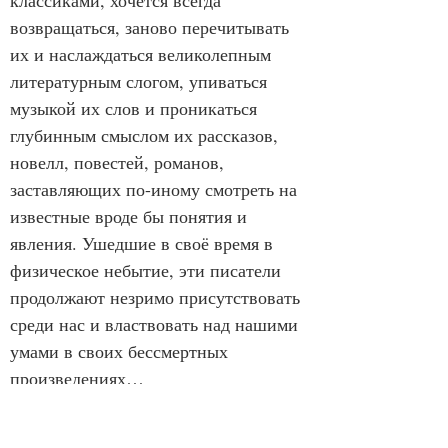
классиками, хочется всегда 
возвращаться, заново перечитывать 
их и наслаждаться великолепным 
литературным слогом, упиваться 
музыкой их слов и проникаться 
глубинным смыслом их рассказов, 
новелл, повестей, романов, 
заставляющих по-иному смотреть на 
известные вроде бы понятия и 
явления. Ушедшие в своё время в 
физическое небытие, эти писатели 
продолжают незримо присутствовать 
среди нас и властвовать над нашими 
умами в своих бессмертных 
произведениях…
            Сегодня на моей книжной 
полке, кроме томиков Маршака и 