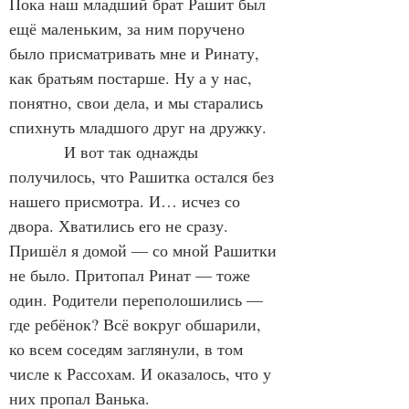
Пока наш младший брат Рашит был 
ещё маленьким, за ним поручено 
было присматривать мне и Ринату, 
как братьям постарше. Ну а у нас, 
понятно, свои дела, и мы старались 
спихнуть младшого друг на дружку.
            И вот так однажды 
получилось, что Рашитка остался без 
нашего присмотра. И… исчез со 
двора. Хватились его не сразу. 
Пришёл я домой — со мной Рашитки 
не было. Притопал Ринат — тоже 
один. Родители переполошились — 
где ребёнок? Всё вокруг обшарили, 
ко всем соседям заглянули, в том 
числе к Рассохам. И оказалось, что у 
них пропал Ванька.