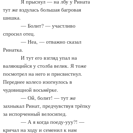
            Я прыснул — на лбу у Рината 
тут же вздулась большая багровая 
шишка.
            — Болит? — участливо 
спросил отец.
            — Неа, — отважно сказал 
Ринатка.
            И тут его взгляд упал на 
валяющийся у столба велик. Я тоже 
посмотрел на него и присвистнул. 
Переднее колесо изогнулось в 
чудовищной восьмёрке.
            — Ой, болит! — тут же 
захныкал Ринат, предчувствуя трёпку 
за испорченный велосипед.
            — А я когда поеду-ууу?! — 
кричал на ходу и семенил к нам 