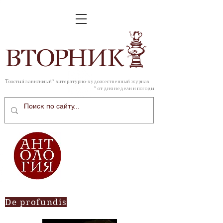
ВТОР
НИК
Толстый зависимый* литературно-художественный журнал
* от дня недели и погоды
De profundis