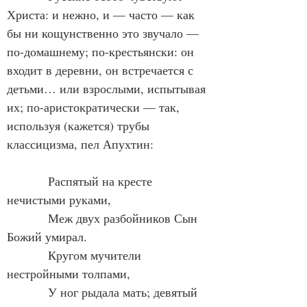
Христа: и нежно, и — часто — как 
бы ни кощунственно это звучало — 
по-домашнему; по-крестьянски: он 
входит в деревни, он встречается с 
детьми… или взрослыми, испытывая 
их; по-аристократически — так, 
используя (кажется) трубы 
классицизма, пел Апухтин:
            Распятый на кресте 
нечистыми руками,
            Меж двух разбойников Сын 
Божий умирал.
            Кругом мучители 
нестройными толпами,
            У ног рыдала мать; девятый 