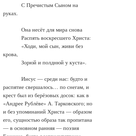
            С Пречистым Сыном на 
руках.
            Она несёт для мира снова
            Распять воскресшего Христа:
            «Ходи, мой сын, живи без 
крова,
            Зорюй и полднюй у куста».
            Иисус — среди нас: будто и 
распятие свершалось… по снегам, и 
крест был из берёзовых досок: как в 
«Андрее Рублёве» А. Тарковского; но 
и без упоминаний Христа — образом 
его, сущностью образа так пропитана 
— в основном ранняя — поэзия 