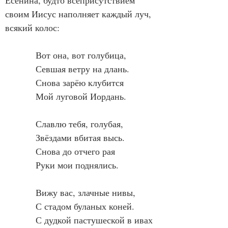
Есенина, будто всеприсутствием 
своим Иисус наполняет каждый луч, 
всякий колос:
            Вот она, вот голубица,
            Севшая ветру на длань.
            Снова зарёю клубится
            Мой луговой Иордань.
            Славлю тебя, голубая,
            Звёздами вбитая высь.
            Снова до отчего рая
            Руки мои поднялись.
            Вижу вас, злачные нивы,
            С стадом буланых коней.
            С дудкой пастушеской в ивах