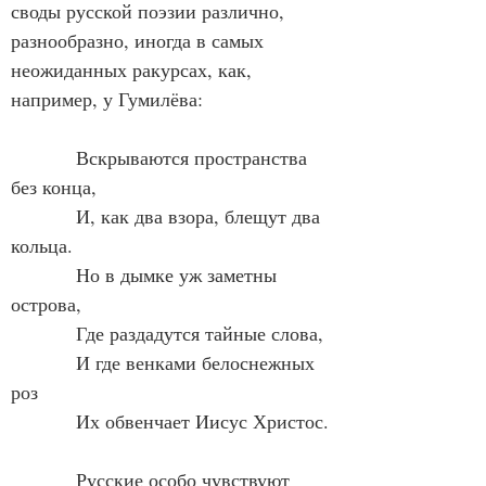
своды русской поэзии различно, 
разнообразно, иногда в самых 
неожиданных ракурсах, как, 
например, у Гумилёва:
            Вскрываются пространства 
без конца,
            И, как два взора, блещут два 
кольца.
            Но в дымке уж заметны 
острова,
            Где раздадутся тайные слова,
            И где венками белоснежных 
роз
            Их обвенчает Иисус Христос.
            Русские особо чувствуют 