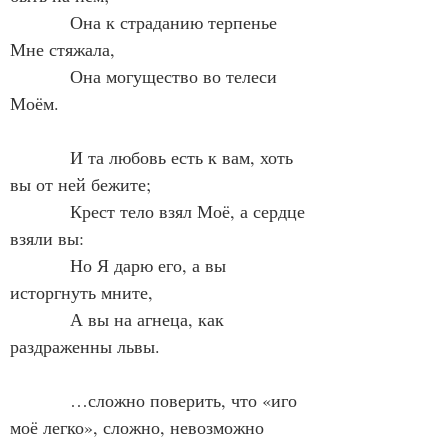
            Она к страданию терпенье 
Мне стяжала,
            Она могущество во телеси 
Моём.
            И та любовь есть к вам, хоть 
вы от ней бежите;
            Крест тело взял Моё, а сердце 
взяли вы:
            Но Я дарю его, а вы 
исторгнуть мните,
            А вы на агнеца, как 
раздраженны львы.
            …сложно поверить, что «иго 
моё легко», сложно, невозможно 