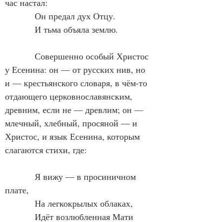
час настал:
            Он предал дух Отцу.
            И тьма объяла землю.
            Совершенно особый Христос 
у Есенина: он — от русских нив, но 
и — крестьянского словаря, в чём-то 
отдающего церковнославянским, 
древним, если не — древлим; он — 
млечный, хлебный, просяной — и 
Христос, и язык Есенина, которым 
слагаются стихи, где:
            Я вижу — в просиничном 
плате,
            На легкокрылых облаках,
            Идёт возлюбленная Мати