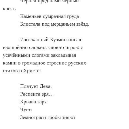
            Чернел пред нами чёрный 
крест.
            Каменьев сумрачная груда
            Блистала под мерцаньем звёзд.
            Изысканный Кузмин писал 
изощрённо сложно: словно игрою с 
усечёнными слогами закладывая 
камни в громадное строение русских 
стихов о Христе:
            Плачует Дева, 
            Распента зря…
            Крвава заря
            Чует:
            Земнотряси гробы зияют 
зимны.