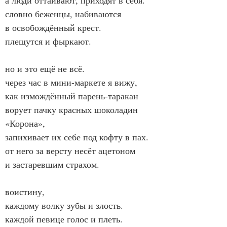
а люди оттаивают, приходят в себя.
словно беженцы, набиваются
в освобождённый крест.
плещутся и фыркают.
но и это ещё не всё.
через час в мини-маркете я вижу,
как измождённый парень-таракан
ворует пачку красных шоколадин 
«Корона»,
запихивает их себе под кофту в пах.
от него за версту несёт ацетоном
и застаревшим страхом.
воистину,
каждому волку зубы и злость.
каждой певице голос и плеть.