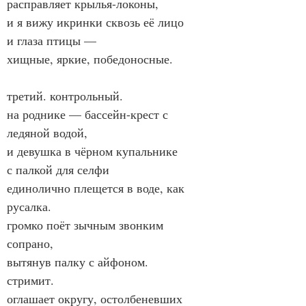
расправляет крылья-локоны,
и я вижу икринки сквозь её лицо
и глаза птицы —
хищные, яркие, победоносные.
третий. контрольный.
на роднике — бассейн-крест с 
ледяной водой,
и девушка в чёрном купальнике
с палкой для селфи
единолично плещется в воде, как 
русалка.
громко поёт зычным звонким 
сопрано,
вытянув палку с айфоном.
стримит.
оглашает округу, остолбеневших 