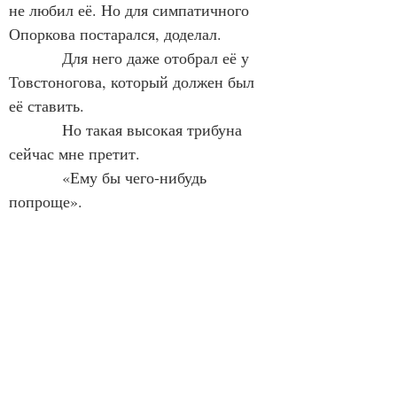
не любил её. Но для симпатичного 
Опоркова постарался, доделал.
            Для него даже отобрал её у 
Товстоногова, который должен был 
её ставить.
            Но такая высокая трибуна 
сейчас мне претит.
            «Ему бы чего-нибудь 
попроще».
            Что, если показаться тебе 
Опоркову. Актрис у него нет, кроме 
его жены Малеванной, которая 
совсем не такая, как ты, она — 
трагическая. А ты здоровая, хорошая, 
умная, симпатичная, цельная натура.
            Прости за глупости.
А. М.