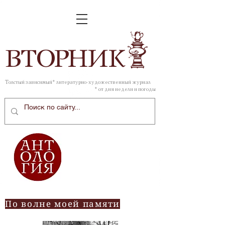
ВТОР
НИК
Толстый зависимый* литературно-художественный журнал
* от дня недели и погоды
По волне моей памяти