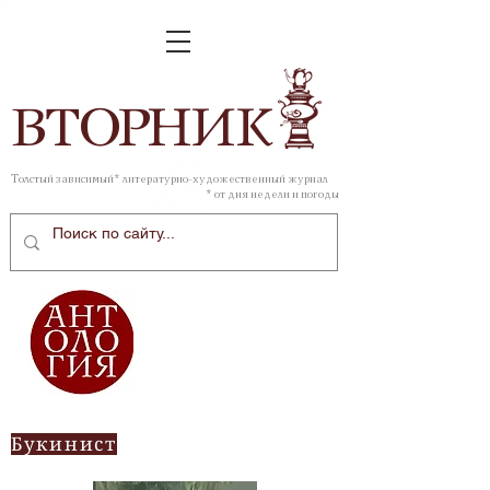
ВТОР
НИК
Толстый зависимый* литературно-художественный журнал
* от дня недели и погоды
Букинист