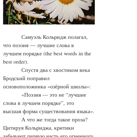
            Самуэль Кольридж полагал, 
что поэзия — лучшие слова в 
лучшем порядке (the best words in the 
best order).
            Спустя два с хвостиком века 
Бродский поправил 
основоположника «озёрной школы»:
            «Поэзия — это не “лучшие 
слова в лучшем порядке”, это 
высшая форма существования языка».
            А что же тогда такое проза? 
Цитируя Кольриджа, критики 
забывают первую часть его огненного 