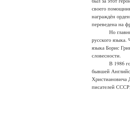
был за этот геро
своего помощник
награждён орден
переведена на ф
Но главн
русского языка.
языка Борис Гри
словесности.
В 1986 г
бывшей Английск
Христиановича Д
писателей СССР,