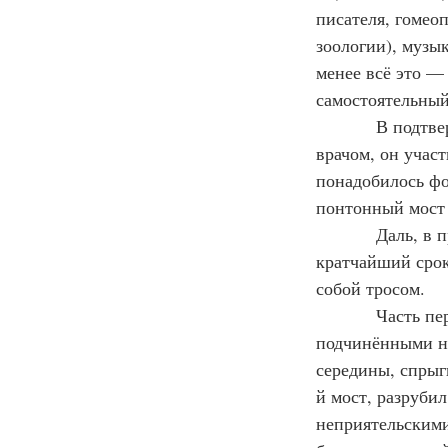
писателя, гомеоп
зоологии), музы
менее всё это —
самостоятельный
В подтве
врачом, он учас
понадобилось фо
понтонный мост
Даль, в 
кратчайший срок
собой тросом.
Часть пе
подчинёнными не
середины, спрыг
й мост, разруби
неприятельскими