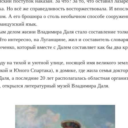
йский поступок наказан. За что? За то, что оставил лазар
а. Но всё же справедливость восторжествовала. И впосл
ом. А его брошюра о столь необычном способе сооружен
ранцузский язык.
ым делом жизни Владимира Даля стало составление толко
 Что интересно, на Луганщине, жил и составитель словаря
нченко, который вместе с Далем составляет как бы два к
оду на тихой и уютной улице, носящей имя великого земля
ой и Юного Спартака), в домике, где жила семья доктор
аля, а последние 20 лет располагалась областная органи
 открылся литературный музей Владимира Даля.