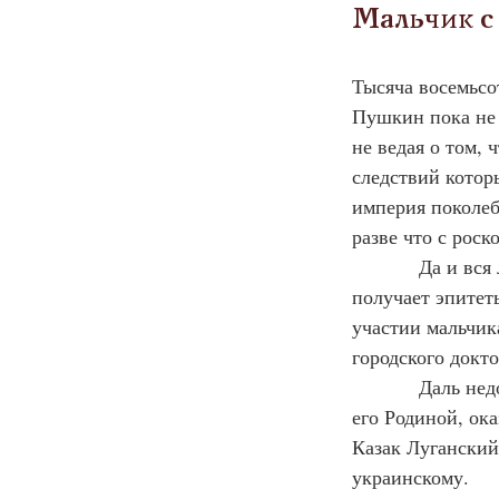
Мальчик с
Тысяча восемьсо
Пушкин пока не д
не ведая о том,
следствий котор
империя поколебл
разве что с рос
Да и вся
получает эпитет
участии мальчик
городского докт
Даль нед
его Родиной, ок
Казак Луганский
украинскому.