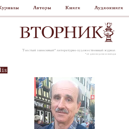
урналы
Авторы
Книги
Аудиокниги
ВТОР
НИК
Толстый зависимый* литературно-художественный журнал
* от дня недели и погоды
dis