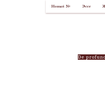
Новый №
Эссе
Ж
De profun