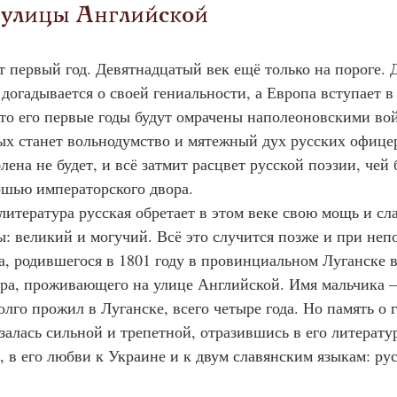
 улицы Английской
т первый год. Девятнадцатый век ещё только на пороге. 
огадывается о своей гениальности, а Европа вступает в 
 что его первые годы будут омрачены наполеоновскими во
ых станет вольнодумство и мятежный дух русских офице
ена не будет, и всё затмит расцвет русской поэзии, чей 
кошью императорского двора.
 литература русская обретает в этом веке свою мощь и сла
ы: великий и могучий. Всё это случится позже и при неп
а, родившегося в 1801 году в провинциальном Луганске в
ора, проживающего на улице Английской. Имя мальчика
олго прожил в Луганске, всего четыре года. Но память о 
азалась сильной и трепетной, отразившись в его литерат
, в его любви к Украине и к двум славянским языкам: рус