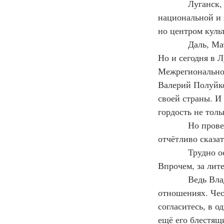
Луганск,
национальной и 
но центром куль
Даль, Ма
Но и сегодня в 
Межрегиональног
Валерий Полуйко
своей страны. И
гордость не толь
Но прове
отчётливо сказат
Трудно о
Впрочем, за лите
Ведь Вла
отношениях. Чес
согласитесь, в о
ещё его блестящ