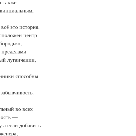
 также 
овинциальным, 
сё это история. 
асположен центр 
бородько, 
 пределами 
ый луганчанин, 
енники способны 
забывчивость. 
ьный во всех 
вость — 
у а если добавить 
женера, 