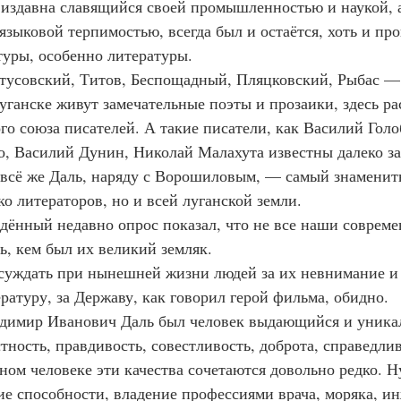
 издавна славящийся своей промышленностью и наукой, а
языковой терпимостью, всегда был и остаётся, хоть и пр
туры, особенно литературы.
тусовский, Титов, Беспощадный, Пляцковский, Рыбас — в
Луганске живут замечательные поэты и прозаики, здесь р
о союза писателей. А такие писатели, как Василий Голо
, Василий Дунин, Николай Малахута известны далеко за
 всё же Даль, наряду с Ворошиловым, — самый знаменит
ко литераторов, но и всей луганской земли.
дённый недавно опрос показал, что не все наши соврем
ь, кем был их великий земляк.
суждать при нынешней жизни людей за их невнимание и 
ратуру, за Державу, как говорил герой фильма, обидно.
димир Иванович Даль был человек выдающийся и уникал
тность, правдивость, совестливость, доброта, справедли
дном человеке эти качества сочетаются довольно редко. Н
ие способности, владение профессиями врача, моряка, ин