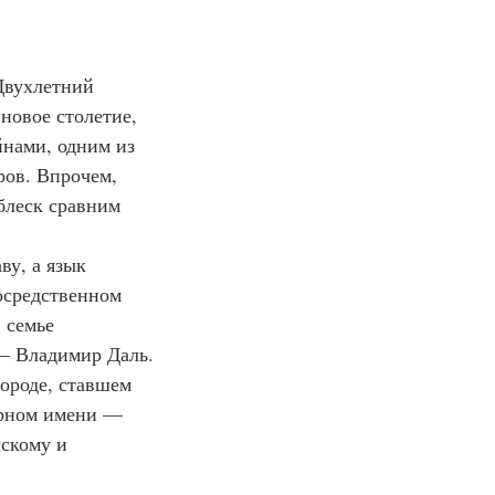
Двухлетний 
новое столетие, 
йнами, одним из 
ров. Впрочем, 
блеск сравним 
ву, а язык 
осредственном 
 семье 
 — Владимир Даль.
городе, ставшем 
урном имени — 
скому и 