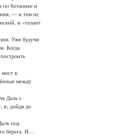
в по ботанике и 
ния, — и тем не 
нский, и «талант 
зни. Уже будучи 
м. Когда 
 построить 
 мост в 
лённые между 
ля Даль с 
 и, дойдя до 
аль под 
го берега. И… 