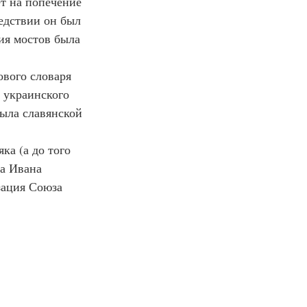
ет на попечение 
едствии он был 
ия мостов была 
вого словаря 
 украинского 
рыла славянской 
ка (а до того 
а Ивана 
зация Союза 