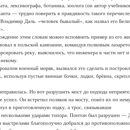
ата, лексикографа, ботаника, зоолога (он автор учебнико
канта — трудно поверить в правдивость такого перечисле
 Владимир Даль. «человек бывалый», как назвал его Бели
».
рждение этим словам можно вспомнить пример из его жи
твовал в польской кампании, командуя полковым лазарето
рсировать реку, выяснилось, что инженера в части нет и
 некому.
прошлом военный моряк, вызвался это сделать и построил
, используя пустые винные бочки, лодки, брёвна, скреп
реправилась. Но вот разрушить мост до подхода неприяте
 успел. Он встретил поляков на мосту, повёл их по нему,
нул в приготовленную лодку, а трос, связывавши
л несколькими ударами топора. Понтон был разрушен — Д
 выстрелами благополучно добрался до противоположно