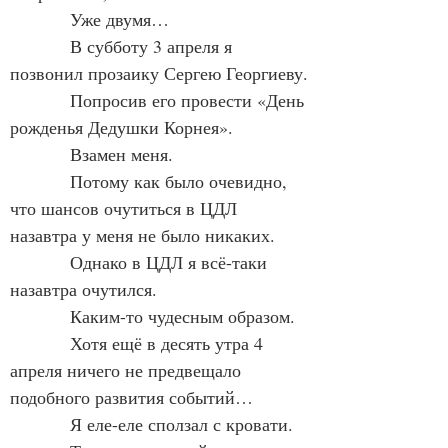
            Уже двумя…
            В субботу 3 апреля я 
позвонил прозаику Сергею Георгиеву.
            Попросив его провести «День 
рожденья Дедушки Корнея».
            Взамен меня.
            Потому как было очевидно, 
что шансов очутиться в ЦДЛ 
назавтра у меня не было никаких.
            Однако в ЦДЛ я всё-таки 
назавтра очутился.
            Каким-то чудесным образом.
            Хотя ещё в десять утра 4 
апреля ничего не предвещало 
подобного развития событий…
            Я еле-еле сползал с кровати.