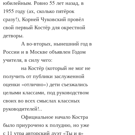
юбилейным. Ровно 55 лет назад, в 
1955 году (ах, сколько пятёрок 
сразу!), Корней Чуковский провёл 
свой первый Костёр для окрестной 
детворы.
            А во-вторых, нынешний год в 
России и в Москве объявлен Годом 
учителя, в силу чего:
            на Костёр (который не мог не 
получить от публики заслуженной 
оценки «отлично») дети съезжались 
целыми классами, под руководством 
своих во всех смыслах классных 
руководителей!..
            Официальное начало Костра 
было приурочено к полудню, но уже 
с 11 утра авторский дуэт «Ты и я» 