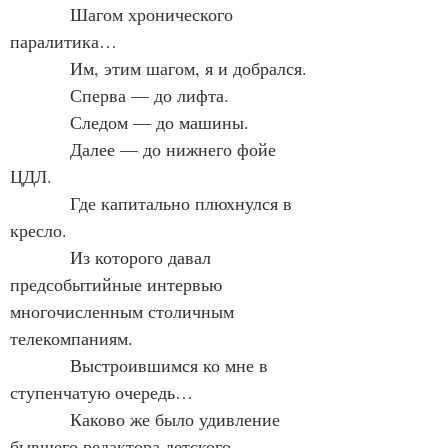
            Шагом хронического 
паралитика…
            Им, этим шагом, я и добрался.
            Сперва — до лифта.
            Следом — до машины.
            Далее — до нижнего фойе 
ЦДЛ.
            Где капитально плюхнулся в 
кресло.
            Из которого давал 
предсобытийные интервью 
многочисленным столичным 
телекомпаниям.
            Выстроившимся ко мне в 
ступенчатую очередь…
            Каково же было удивление 
бывшего редактора детского 