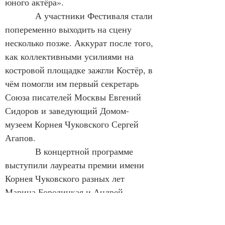
юного актёра».
            А участники Фестиваля стали 
попеременно выходить на сцену 
несколько позже. Аккурат после того, 
как коллективными усилиями на 
костровой площадке зажгли Костёр, в 
чём помогли им первый секретарь 
Союза писателей Москвы Евгений 
Сидоров и заведующий Домом-
музеем Корнея Чуковского Сергей 
Агапов.
            В концертной программе 
выступили лауреаты премии имени 
Корнея Чуковского разных лет 
Марина Бородицкая и Андрей 
Усачёв, а также Сергей Георгиев, 
Михаил Грозовский, Дина Крупская, 