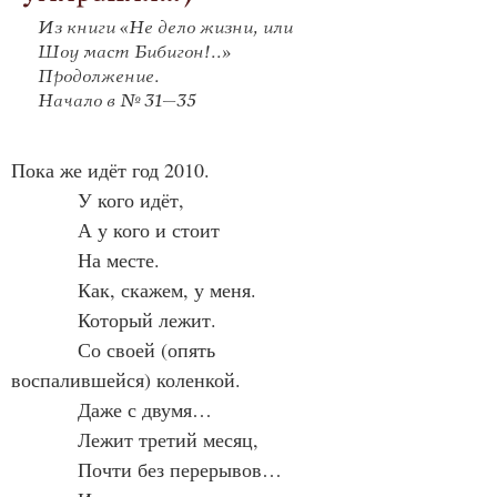
Из книги «Не дело жизни, или
Шоу маст Бибигон!..»
Продолжение.
Начало в № 31–35
Пока же идёт год 2010.
            У кого идёт,
            А у кого и стоит
            На месте.
            Как, скажем, у меня.
            Который лежит.
            Со своей (опять 
воспалившейся) коленкой.
            Даже с двумя…
            Лежит третий месяц,
            Почти без перерывов…