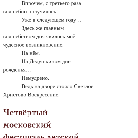
            Впрочем, с третьего раза 
волшебно получилось!
            Уже в следующем году…
            Здесь же главным 
волшебством дня явилось моё 
чудесное возникновение.
            На нём.
            На Дедушкином дне 
рожденья…
            Немудрено.
            Ведь на дворе стояло Светлое 
Христово Воскресение.
Четвёртый 
московский 
фестиваль детской 