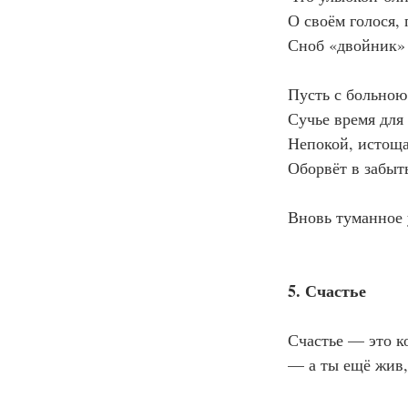
О своём голося, 
Сноб «двойник» 
Пусть с больною
Сучье время для 
Непокой, истоща
Оборвёт в забыт
Вновь туманное 
5. Счастье
Счастье — это ко
— а ты ещё жив,