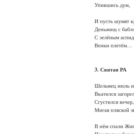
Упившись дум,
И пусть шумят к
Деньжищ с бабл
С зелёным аспид
Венки плетём…
3. Святая РА
Шельмец июль и 
Вкатился загоре
Сгустился вечер
Мигая пляской з
В нём спали Жиг