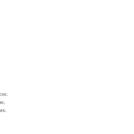
сос.
ве,
их.