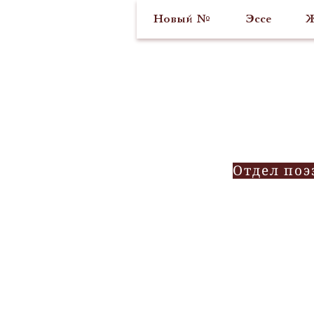
Новый №
Эссе
Ж
Отдел поэ