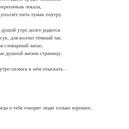
перепачкав лекала,
уползёт пить туман поутру.
 душой утро долго родится.
сук, для волчат тёмный час.
я словарный запас,
ьи душной жизни страницу.
утро силюсь в нём отыскать…
гда о тебе говорят люди только хорошее,