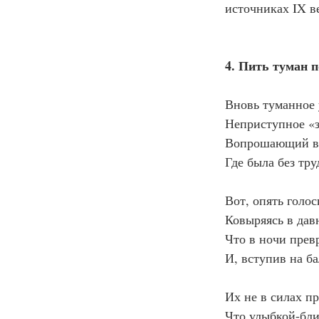
источниках IX в
4. Пить туман п
Вновь туманное 
Неприступное «з
Вопрошающий ве
Где была без тру
Вот, опять голос
Ковыряясь в дав
Что в ночи прев
И, вступив на б
Их не в силах п
Что улыбкой-бли