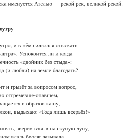
ека именуется Ателью — рекой рек, великой рекой.
оутру
утро, и в нём силюсь я отыскать
автра». Успокоится ли и когда
чность «двойник без стыда»:
да (и любви) на земле благодать?
ит и грызёт за вопросом вопрос,
но отгремевше-опавшем,
ращается в образов кашу,
алкон, выдыхаю: «Года лишь всерьёз!»
ринять, зверем взвыв на скупую луну,
ном вдаль бродяг зазывала,