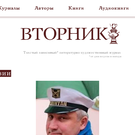
урналы
Авторы
Книги
Аудиокниги
ВТОР
НИК
Толстый зависимый* литературно-художественный журнал
* от дня недели и погоды
зии