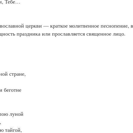
и, Тебе…
вославной церкви — краткое молитвенное песнопение, в
щность праздника или прославляется священное лицо.
ной стране,
и беготне
пою луной
,
ю тайгой,