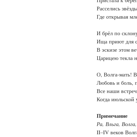
Пристала к берег
Расселись звёзды
Где открывая мл
И брёл по склон
Ища приют для с
В эскизе этом в
Царицею текла н
О, Волга-мать! В
Любовь и боль, 
Все наши встреч
Когда июльской 
Примечание
Ра, Вльга, Волга
II–IV веков Вол