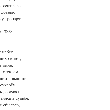
я сентября,
 доверю
ку тропаря:
и, Тебе
х небес
щих сюжет,
в окне,
а стеклом,
ящий в вышине,
 сухарём,
ть довелось
етился в судьбе,
не сбылось, —