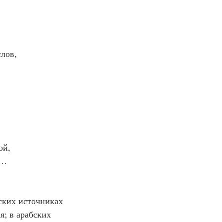
слов,
ой,
й…
ких источниках 
; в арабских 