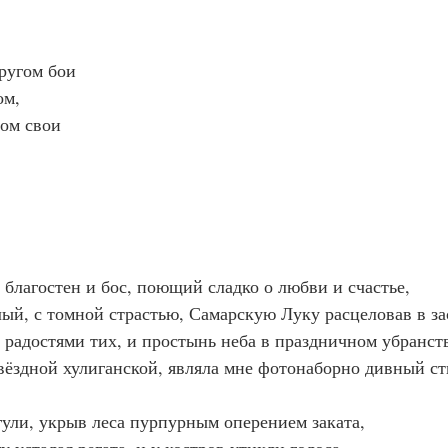
ругом бои
ом,
ом свои
благостен и бос, поющий сладко о любви и счастье,
лый, с томной страстью, Самарскую Луку расцеловав в за
, радостями тих, и простынь неба в праздничном убранст
вёздной хулиганской, являла мне фотонаборно дивный ст
ули, укрыв леса пурпурным оперением заката,