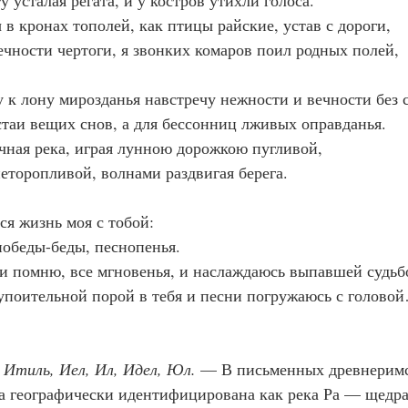
у усталая регата, и у костров утихли голоса.
 в кронах тополей, как птицы райские, устав с дороги,
ечности чертоги, я звонких комаров поил родных полей,
у к лону мирозданья навстречу нежности и вечности без 
таи вещих снов, а для бессонниц лживых оправданья.
ечная река, играя лунною дорожкою пугливой,
еторопливой, волнами раздвигая берега.
ся жизнь моя с тобой:
победы-беды, песнопенья.
и помню, все мгновенья, и наслаждаюсь выпавшей судьб
упоительной порой в тебя и песни погружаюсь с голово
, Итиль, Иел, Ил, Идел, Юл.
 — В письменных древнеримс
га географически идентифицирована как река Ра — щедрая