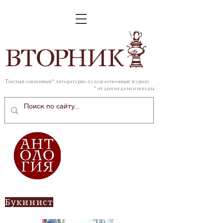
ВТОР
НИК
Толстый зависимый* литературно-художественный журнал
* от дня недели и погоды
Букинист