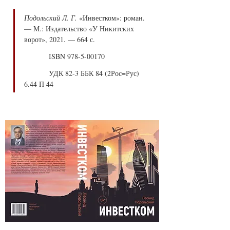
Подольский Л. Г.
 «Инвестком»: роман. 
— М.: Издательство «У Никитских 
ворот», 2021. — 664 с.
            ISBN 978-5-00170
            УДК 82-3 ББК 84 (2Рос=Рус) 
6.44 П 44