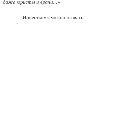
даже юристы и врачи…»
            «Инвестком» можно назвать 
своеобразным продолжением 
традиций производственных 
романов. Производство, правда, в 
данном случае весьма специфичное, 
но и в нём ежеквартально отмечали 
самых удачливых и прибыльных, 
вручая вымпелы и, естественно, 
денежные премии. И, как в 
производственном романе, здесь о 
семейных отношениях (а также 
внесемейных) речь ведётся вскользь, 
мимоходом, хотя, как везде, страсти 
бурлят, и любовь никто не отменял. 
Но и любовь здесь неотделима от 