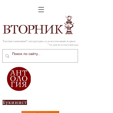
ВТОР
НИК
Толстый зависимый* литературно-художественный журнал
* от дня недели и погоды
Букинист