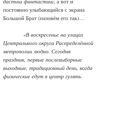
дастиш фантастиш
; а вот и 
постоянно улыбающийся с экрана 
Большой Брат (назовём его так)…
 «В воскресенье на улицах 
Центрального округа Распределённой 
метрополии людно. Сегодня 
праздник, первые послевыборные 
выходные, традиционный день, когда 
физические едут в центр гулять 
вдоль бульваров и пить кофе у 
прудов. Лишнев тоже отправляется 
в центр. Он едет на метро до 
Чистых, там поднимается наверх и 
направляется по бульварам вниз, в 
сторону Неглинной. От ходьбы на 
свежем воздухе ему становится 