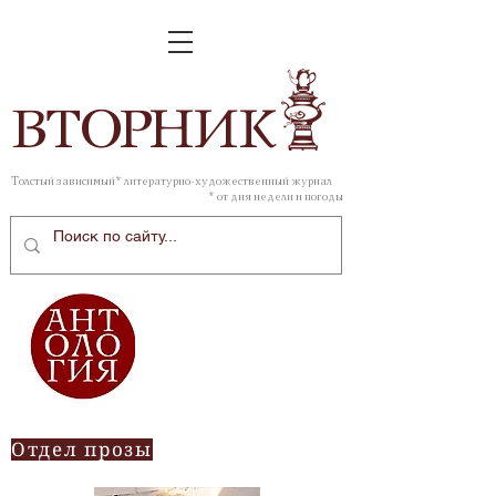
ВТОР
НИК
Толстый зависимый* литературно-художественный журнал
* от дня недели и погоды
Отдел прозы