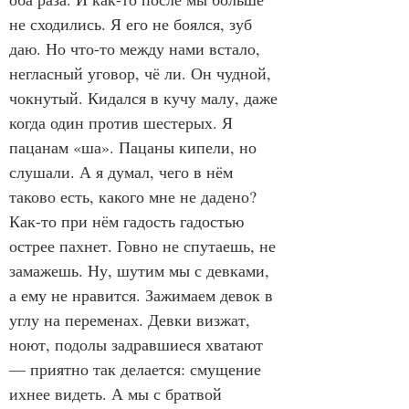
не сходились. Я его не боялся, зуб 
даю. Но что-то между нами встало, 
негласный уговор, чё ли. Он чудной, 
чокнутый. Кидался в кучу малу, даже 
когда один против шестерых. Я 
пацанам «ша». Пацаны кипели, но 
слушали. А я думал, чего в нём 
таково есть, какого мне не дадено? 
Как-то при нём гадость гадостью 
острее пахнет. Говно не спутаешь, не 
замажешь. Ну, шутим мы с девками, 
а ему не нравится. Зажимаем девок в 
углу на переменах. Девки визжат, 
ноют, подолы задравшиеся хватают 
— приятно так делается: смущение 
ихнее видеть. А мы с братвой 