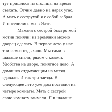
тут пришлось из столицы на время 
съехать. Отчим давно на нарах угас. 
А мать с сеструхой я с собой забрал. 
И поселились мы в Ялте.
            Маманя с сестрой быстро мой 
мотив поняли: из времянки можно 
дворец сделать. В первое лето у нас 
три семьи отдыхало. Мы сами в 
шалаше спали, рядом с козами. 
Удобства на дворе, понятное дело. А 
домишко отдыхающим на месяц 
сдавали. И так три заезда. В 
следующее лето уже дом поставил на 
четыре комнаты. Мать с сестрой 
свою комнату заимели. Я в шалаше 
жил, свет туда провёл, Высоцкого 
слушал, Джека Лондона читал и 