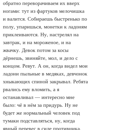
обратно переворачиваем их вверх 
ногами: тут из фартуков мелочишка 
и валится. Собираешь быстренько по 
полу, упаришься, монетки к ладоням 
приклеиваются. Ну, настрелял на 
завтрак, и на мороженое, и на 
жвачку. Девок потом за косы 
дёрнешь, звиняйте, мол, и дело с 
концом. Ревут. А он, когда видел мои 
ладони пыльные в медяках, девчонок 
хныкающих спиной закрывал. Ребята 
рвались ему вломить, а я 
останавливал — интересно мне 
было: чё в нём за придурь. Ну не 
будет же нормальный человек под 
тумаки подставляться, ну, когда 
явный перевес в силе противника. 