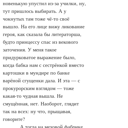
новенькую упустил из-за училки, ну, 
тут пришлось выбирать. А у 
чокнутых там тоже чё-то своё 
вышло. На его лице вижу ликование 
героя, как сказала бы литераторша, 
будто принцессу спас из векового 
заточения. У меня такое 
придурковатое выражение было, 
когда бабка нам с сестрёнкой вместо 
картошки в мундире по банке 
варёной сгущенки дала. И эта — с 
прокурорским взглядом — тоже 
какая-то чудная вышла. Не 
смущённая, нет. Наоборот, глядит 
так на всех: ну что, прыщавая, 
говорите?
            А тогда на меховой фабрике 