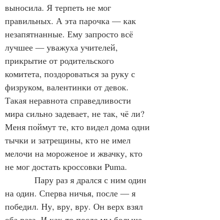
выносила. Я терпеть не мог 
правильных. А эта парочка — как 
незапятнанные. Ему запросто всё 
лучшее — уважуха учителей, 
прикрытие от родительского 
комитета, поздороваться за руку с 
физруком, валентинки от девок. 
Такая неравнота справедливости 
мира сильно задевает, не так, чё ли? 
Меня поймут те, кто видел дома одни 
тычки и затрещины, кто не имел 
мелочи на мороженое и жвачку, кто 
не мог достать кроссовки Puma.
            Пару раз я дрался с ним один 
на один. Сперва ничья, после — я 
победил. Ну, вру, вру. Он верх взял 
оба раза. И как-то после мы больше 