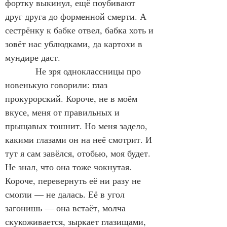
фортку выкинул, ещё поубивают 
друг друга до форменной смерти. А 
сестрёнку к бабке отвел, бабка хоть и 
зовёт нас ублюдками, да картохи в 
мундире даст.
            Не зря одноклассницы про 
новенькую говорили: глаз 
прокурорский. Короче, не в моём 
вкусе, меня от правильных и 
прыщавых тошнит. Но меня задело, 
какими глазами он на неё смотрит. И 
тут я сам завёлся, отобью, моя будет. 
Не знал, что она тоже чокнутая. 
Короче, перевернуть её ни разу не 
смогли — не далась. Её в угол 
загонишь — она встаёт, молча 
скукоживается, зыркает глазищами, 