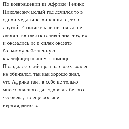
По возвращении из Африки Феликс 
Николаевич целый год лечился то в 
одной медицинской клинике, то в 
другой. И нигде врачи не только не 
смогли поставить точный диагноз, но 
и оказались не в силах оказать 
больному действенную 
квалифицированную помощь. 
Правда, детский врач на своих коллег 
не обижался, так как хорошо знал, 
что Африка таит в себе не только 
много опасного для здоровья белого 
человека, но ещё больше — 
неразгаданного.
            Он даже не предполагал, 
когда давал хирургам своё согласие 
на иссечение язвы, думая, что это 