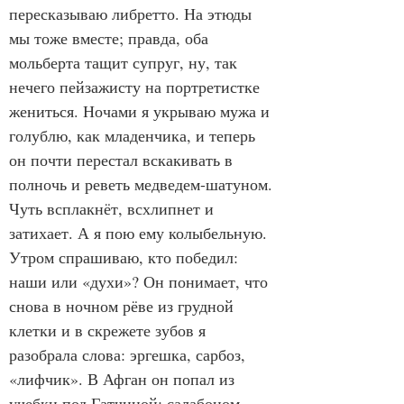
пересказываю либретто. На этюды 
мы тоже вместе; правда, оба 
мольберта тащит супруг, ну, так 
нечего пейзажисту на портретистке 
жениться. Ночами я укрываю мужа и 
голублю, как младенчика, и теперь 
он почти перестал вскакивать в 
полночь и реветь медведем-шатуном. 
Чуть всплакнёт, всхлипнет и 
затихает. А я пою ему колыбельную. 
Утром спрашиваю, кто победил: 
наши или «духи»? Он понимает, что 
снова в ночном рёве из грудной 
клетки и в скрежете зубов я 
разобрала слова: эргешка, сарбоз, 
«лифчик». В Афган он попал из 
учебки под Гатчиной: салабоном, 