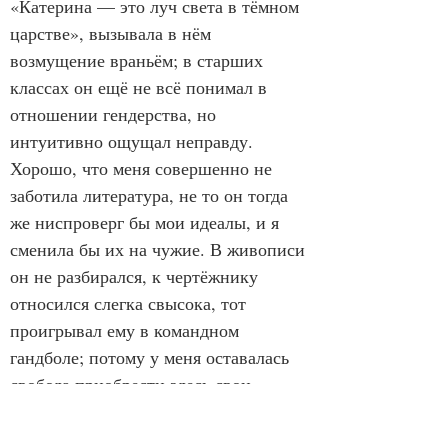
«Катерина — это луч света в тёмном 
царстве», вызывала в нём 
возмущение враньём; в старших 
классах он ещё не всё понимал в 
отношении гендерства, но 
интуитивно ощущал неправду. 
Хорошо, что меня совершенно не 
заботила литература, не то он тогда 
же ниспроверг бы мои идеалы, и я 
сменила бы их на чужие. В живописи 
он не разбирался, к чертёжнику 
относился слегка свысока, тот 
проигрывал ему в командном 
гандболе; потому у меня оставалась 
свобода приобрести здесь свои 
авторитеты. Врубель, Верещагин, 
Куинджи, Гончарова, Серебрякова-