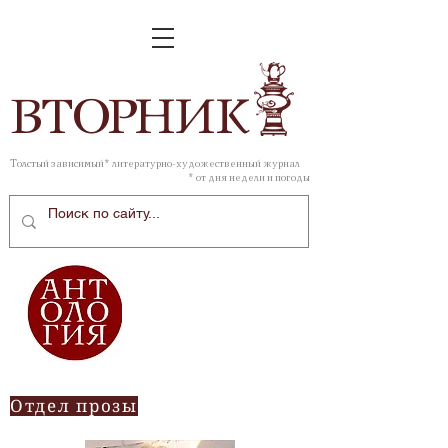
ВТОР
НИК
Толстый зависимый* литературно-художественный журнал
* от дня недели и погоды
Отдел прозы