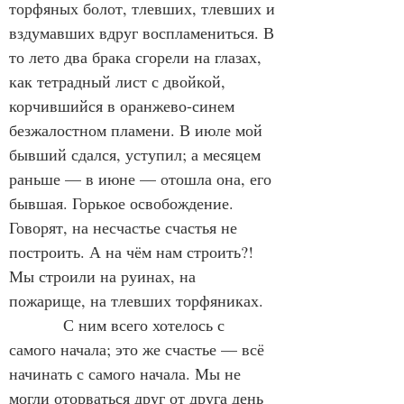
торфяных болот, тлевших, тлевших и 
вздумавших вдруг воспламениться. В 
то лето два брака сгорели на глазах, 
как тетрадный лист с двойкой, 
корчившийся в оранжево-синем 
безжалостном пламени. В июле мой 
бывший сдался, уступил; а месяцем 
раньше — в июне — отошла она, его 
бывшая. Горькое освобождение. 
Говорят, на несчастье счастья не 
построить. А на чём нам строить?! 
Мы строили на руинах, на 
пожарище, на тлевших торфяниках.
            С ним всего хотелось с 
самого начала; это же счастье — всё 
начинать с самого начала. Мы не 
могли оторваться друг от друга день 