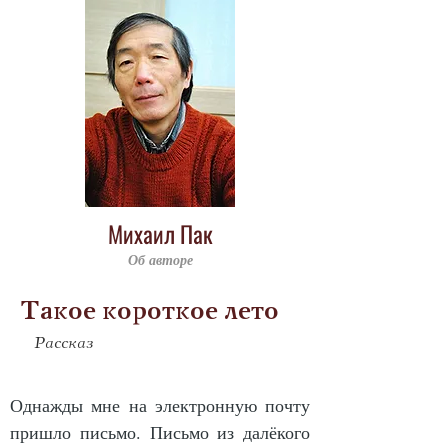
Михаил Пак
Об авторе
Такое короткое лето
Рассказ
Од­наж­ды мне на элек­трон­ную поч­ту 
при­шло пись­мо. Пись­мо из да­лёко­го 