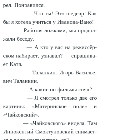
рел. По­нра­вил­ся.
            — Что ты! Это ше­девр! Как 
бы я хо­те­ла учить­ся у Ива­но­ва-Ва­но!
            Ра­бо­тая лож­ка­ми, мы про­дол­
жа­ли бе­се­ду.
            — А кто у вас на ре­жис­сёр­
ском на­би­ра­ет, узна­вал? — спра­ши­ва­
ет Ка­тя.
            — Та­лан­кин. Игорь Ва­силь­е­
вич Та­лан­кин.
            — А ка­кие он филь­мы снял?
            — Я смот­рел толь­ко две его 
кар­ти­ны: «Ма­те­рин­ское по­ле» и 
«Чай­ков­ский».
            — «Чай­ков­ско­го» ви­де­ла. Там 
Ин­но­кен­тий Смок­ту­нов­ский сни­ма­ет­
ся в ро­ли ком­по­зи­то­ра, да?