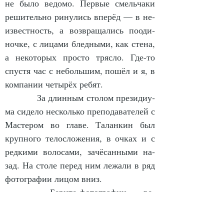
не бы­ло ве­до­мо. Пер­вые смель­ча­ки 
ре­ши­тель­но ри­ну­лись впе­рёд — в не­
из­вест­ность, а воз­вра­ща­лись по­оди­
ноч­ке, с ли­ца­ми блед­ны­ми, как сте­на, 
а не­ко­то­рых прос­то тряс­ло. Где-то 
спус­тя час с не­боль­шим, по­шёл и я, в 
ком­па­нии че­ты­рёх ре­бят.
            За длин­ным сто­лом пре­зи­ди­у­
ма си­де­ло не­сколь­ко пре­по­да­ва­те­лей с 
Мас­те­ром во гла­ве. Та­лан­кин был 
круп­но­го те­лос­ло­же­ния, в оч­ках и с 
ред­ки­ми во­ло­са­ми, за­чё­сан­ны­ми на­
зад. На сто­ле пе­ред ним ле­жа­ли в ряд 
фо­то­гра­фии ли­цом вниз.
            — Бе­ри­те фо­то­гра­фии, — ве­
лел нам Мас­тер. — По то­му, что там 
изо­бра­же­но, со­ставь­те уст­ный рас­