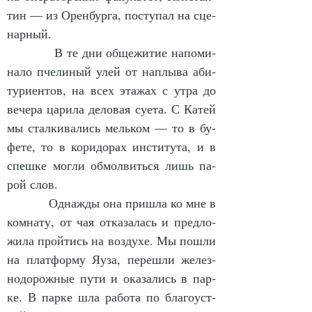
тин — из Орен­бур­га, по­сту­пал на сце­
нар­ный.
            В те дни об­ще­жи­тие на­по­ми­
на­ло пче­ли­ный улей от на­плы­ва аби­
ту­ри­ен­тов, на всех эта­жах с ут­ра до 
ве­че­ра ца­ри­ла де­ло­вая су­е­та. С Ка­тей 
мы стал­ки­ва­лись мель­ком — то в бу­
фе­те, то в ко­ри­до­рах ин­сти­ту­та, и в 
спеш­ке мог­ли об­мол­вить­ся лишь па­
рой слов.
            Од­наж­ды она при­шла ко мне в 
ком­на­ту, от чая от­ка­за­лась и пред­ло­
жи­ла прой­тись на воз­ду­хе. Мы по­шли 
на плат­фор­му Яу­за, пе­ре­шли же­лез­
но­до­рож­ные пу­ти и ока­за­лись в пар­
ке. В пар­ке шла ра­бо­та по бла­го­уст­