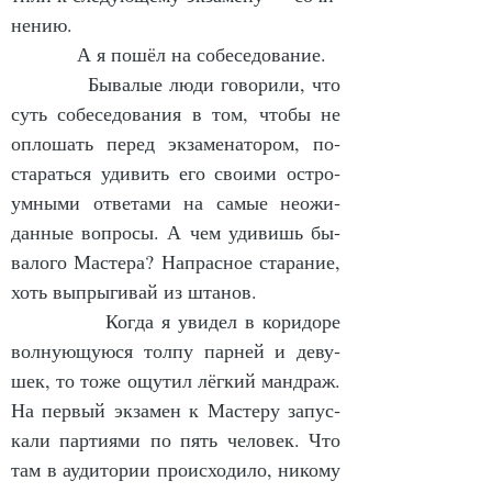
не­нию.
            А я по­шёл на со­бе­се­до­ва­ние.
            Бы­ва­лые лю­ди го­во­ри­ли, что 
суть со­бе­се­до­ва­ния в том, что­бы не 
опло­шать пе­ред эк­за­ме­на­то­ром, по­
ста­рать­ся уди­вить его сво­и­ми ост­ро­
ум­ны­ми от­ве­та­ми на са­мые не­ожи­
дан­ные во­про­сы. А чем уди­вишь бы­
ва­ло­го Мас­те­ра? На­прас­ное ста­ра­ние, 
хоть вы­пры­ги­вай из шта­нов.
            Ког­да я уви­дел в ко­ри­до­ре 
вол­ну­ю­щу­ю­ся тол­пу пар­ней и де­ву­
шек, то то­же ощу­тил лёг­кий ман­драж. 
На пер­вый эк­за­мен к Мас­те­ру за­пус­
ка­ли пар­ти­я­ми по пять че­ло­век. Что 
там в ауди­то­рии про­ис­хо­ди­ло, ни­ко­му 