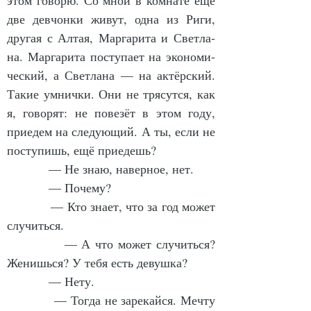
этом го­во­рю. Со мной в ком­на­те ещё 
две дев­чон­ки жи­вут, од­на из Ри­ги, 
дру­гая с Ал­тая, Мар­га­ри­та и Свет­ла­
на. Мар­га­ри­та по­сту­па­ет на эко­но­ми­
чес­кий, а Свет­ла­на — на ак­тёр­ский. 
Та­кие ум­нич­ки. Они не тря­сут­ся, как 
я, го­во­рят: не по­ве­зёт в этом го­ду, 
при­едем на сле­ду­ю­щий. А ты, если не 
по­сту­пишь, ещё при­едешь?
            — Не знаю, на­вер­ное, нет.
            — По­че­му?
            — Кто зна­ет, что за год мо­жет 
слу­чить­ся.
            — А что мо­жет слу­чить­ся? 
Же­нишь­ся? У те­бя есть де­вуш­ка?
            — Не­ту.
            — Тог­да не за­ре­кай­ся. Меч­ту 