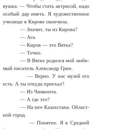
вуш­ка. — Что­бы стать ак­три­сой, на­до 
осо­бый дар иметь. Я ху­до­жест­вен­ное 
учи­ли­ще в Ки­ро­ве окон­чи­ла.
            — Зна­чит, ты из Ки­ро­ва?
            — Ага.
            — Ки­ров — это Вят­ка?
            — Точ­но.
            — В Вят­ке ро­дил­ся мой лю­би­
мый пи­са­тель Алек­сан­др Грин.
            — Вер­но. У нас му­зей его 
есть. А ты от­ку­да при­ехал?
            — Из Чим­кен­та.
            — А где это?
            — На юге Ка­зах­ста­на. Об­ласт­
ной го­род.
            — По­нят­но. Я в Сред­ней 