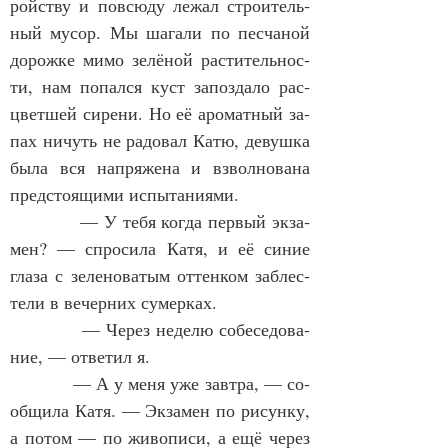
ройст­ву и по­всю­ду ле­жал стро­и­тель­
ный му­сор. Мы ша­га­ли по пес­ча­ной 
до­рож­ке ми­мо зе­лё­ной рас­ти­тель­нос­
ти, нам по­пал­ся куст за­поз­да­ло рас­
цвет­шей си­ре­ни. Но её аро­мат­ный за­
пах ни­чуть не ра­до­вал Ка­тю, де­вуш­ка 
бы­ла вся на­пря­же­на и взвол­но­ва­на 
пред­сто­я­щи­ми ис­пы­та­ни­я­ми.
            — У те­бя ког­да пер­вый эк­за­
мен? — спро­си­ла Ка­тя, и её си­ние 
гла­за с зе­ле­но­ва­тым от­тен­ком за­блес­
те­ли в ве­чер­них су­мер­ках.
            — Че­рез не­де­лю со­бе­се­до­ва­
ние, — от­ве­тил я.
            — А у ме­ня уже зав­тра, — со­
об­щи­ла Ка­тя. — Эк­за­мен по ри­сун­ку, 
а по­том — по жи­во­пи­си, а ещё че­рез 