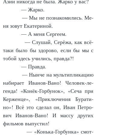
Азии ни­ког­да не бы­ла. Жар­ко у вас?
            — Жар­ко.
            — Мы не по­зна­ко­ми­лись. Ме­
ня зо­вут Ека­те­ри­ной.
            — А ме­ня Сер­ге­ем.
            — Слу­шай, Се­рёжа, как всё-
та­ки бы­ло бы здо­ро­во, если бы мы с 
то­бой здесь учи­лись, прав­да?!
            — Прав­да.
            — Нын­че на муль­тип­ли­ка­цию 
на­би­ра­ет Ива­нов-Ва­но! Че­ло­век-ле­
ген­да! «Ко­нёк-Гор­бу­нок», «Се­ча при 
Кер­жен­це», «При­клю­че­ния Бу­ра­ти­
но»! Всё это сде­лал он, Иван Пет­ро­
вич Ива­нов-Ва­но! И мас­су дру­гих 
филь­мов вы­пус­тил!
            — «Конь­ка-Гор­бун­ка» смот­