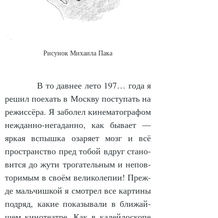
Рисунок Михаила Пака
            В то дав­нее ле­то 197… го­да я 
ре­шил по­ехать в Моск­ву по­сту­пать на 
ре­жис­сёра. Я за­бо­лел ки­не­ма­то­гра­фом 
не­ждан­но-не­га­дан­но, как бы­ва­ет — 
яр­кая вспыш­ка оза­ря­ет мозг и всё 
прост­ранст­во пред то­бой вдруг ста­но­
вит­ся до жу­ти тро­га­тель­ным и не­пов­
то­ри­мым в сво­ём ве­ли­ко­ле­пии! Преж­
де маль­чиш­кой я смот­рел все кар­ти­ны 
под­ряд, ка­кие по­ка­зы­ва­ли в бли­жай­
шем ки­но­те­ат­ре. Как в ка­лей­до­ско­пе 