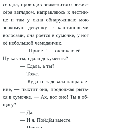
серд­ца, про­во­див зна­ме­ни­то­го ре­жис­
сёра взгля­дом, на­прав­ля­юсь к лест­ни­
це и там у ок­на об­на­ру­жи­ваю мою 
зна­ко­мую де­вуш­ку с каш­та­но­вы­ми 
во­ло­са­ми, она ро­ет­ся в су­моч­ке, у ног 
её не­боль­шой че­мо­дан­чик.
            — При­вет! — окли­каю её. — 
Ну как ты, сда­ла до­ку­мен­ты?
            — Сда­ла, а ты?
            — То­же.
            — Ку­да-то за­де­ва­ла на­прав­ле­
ние, — пых­тит она, про­дол­жая рыть­
ся в су­моч­ке. — Ах, вот оно! Ты в об­
ща­гу?
            — Да.
            — И я. Пой­дём вмес­те.
            — По­шли.