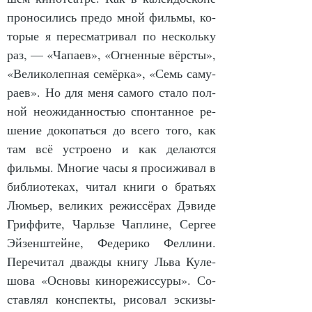
про­но­си­лись пре­до мной филь­мы, ко­
то­рые я пе­ре­смат­ри­вал по не­сколь­ку 
раз, — «Ча­па­ев», «Ог­нен­ные вёр­сты», 
«Ве­ли­ко­леп­ная се­мёр­ка», «Семь са­му­
ра­ев». Но для ме­ня са­мо­го ста­ло пол­
ной не­ожи­дан­ностью спон­тан­ное ре­
ше­ние до­ко­пать­ся до все­го то­го, как 
там всё устро­е­но и как де­ла­ют­ся 
филь­мы. Мно­гие ча­сы я про­си­жи­вал в 
биб­лио­те­ках, чи­тал кни­ги о брать­ях 
Люмь­ер, ве­ли­ких ре­жис­сёрах Дэви­де 
Гриф­фи­те, Чарль­зе Чап­ли­не, Сер­гее 
Эй­зен­штей­не, Фе­де­ри­ко Фел­ли­ни. 
Пе­ре­чи­тал дваж­ды кни­гу Льва Ку­ле­
шо­ва «Ос­но­вы ки­но­ре­жис­су­ры». Со­
став­лял кон­спек­ты, ри­со­вал эс­ки­зы-