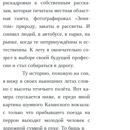
рас­кад­ров­ки к собст­вен­ным рас­ска­
зам, ко­то­рые пе­ча­та­ла мест­ная об­ласт­
ная га­зе­та, фо­то­гра­фи­ро­вал «Зе­ни­
том» при­ро­ду, за­ка­ты и рас­све­ты. И 
сни­мал лю­дей, в ав­то­бу­се, в пар­ке, на 
рын­ке, ког­да те не­при­нуж­дён­ны и ес­
тест­вен­ны. К ле­ту я окон­ча­тель­но со­
зрел в вы­бо­ре сво­ей бу­ду­щей про­фес­
сии и стал со­би­рать­ся в до­ро­гу.
            Ту ис­то­рию, по­хо­жую на сон, 
я ви­жу в сво­их ны­неш­них ле­тах слов­
но с вы­со­ты птичь­е­го по­лёта. Вот ка­
ме­ра спус­ка­ет­ся ни­же, и пре­до мной 
кар­ти­на шум­но­го Ка­зан­ско­го вок­за­ла: 
с толь­ко что при­быв­ше­го по­ез­да на 
пер­рон вы­хо­дит мо­ло­дой че­ло­век с 
до­рож­ной сум­кой в ру­ке. То бишь я.