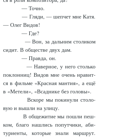
            — Точ­но.
            — Гля­ди, — шеп­чет мне Ка­тя. 
— Олег Ви­дов!
            — Где?
            — Вон, за даль­ним сто­ли­ком 
си­дит. В об­щест­ве двух дам.
            — Прав­да, он.
            — На­вер­ное, у не­го столь­ко 
по­клон­ниц! Ви­дов мне очень нра­вит­
ся в филь­ме «Крас­ная ман­тия», а ещё 
в «Ме­те­ли», «Всад­ни­ке без го­ло­вы».
            Вско­ре мы по­ки­ну­ли сто­ло­
вую и вы­шли на ули­цу.
            В об­ще­жи­тие мы по­шли пеш­
ком, бла­го на­шлись по­пут­чи­ки, аби­
ту­ри­ен­ты, ко­то­рые зна­ли марш­рут. 