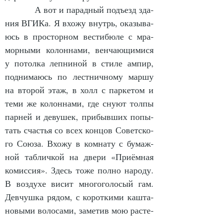
            А вот и па­рад­ный подъ­езд зда­
ния ВГИ­Ка. Я вхо­жу внутрь, ока­зы­ва­
юсь в прос­тор­ном вес­ти­бю­ле с мра­
мор­ны­ми ко­лон­на­ми, вен­ча­ю­щи­ми­ся 
у по­тол­ка леп­ни­ной в сти­ле ам­пир, 
под­ни­ма­юсь по лест­нич­но­му мар­шу 
на вто­рой этаж, в холл с пар­ке­том и 
те­ми же ко­лон­на­ми, где сну­ют тол­пы 
пар­ней и де­ву­шек, при­быв­ших по­пы­
тать счастья со всех кон­цов Со­вет­ско­
го Со­юза. Вхо­жу в ком­на­ту с бу­маж­
ной таб­лич­кой на две­ри «При­ём­ная 
ко­мис­сия». Здесь то­же пол­но на­ро­ду. 
В воз­ду­хе ви­сит мно­го­го­ло­сый гам. 
Дев­чуш­ка ря­дом, с ко­рот­ки­ми каш­та­
но­вы­ми во­ло­са­ми, за­ме­тив мою рас­те­