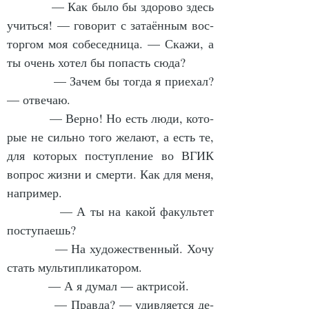
            — Как бы­ло бы здо­ро­во здесь 
учить­ся! — го­во­рит с за­та­ён­ным вос­
тор­гом моя со­бе­сед­ни­ца. — Ска­жи, а 
ты очень хо­тел бы по­пасть сю­да?
            — За­чем бы тог­да я при­ехал? 
— отве­чаю.
            — Вер­но! Но есть лю­ди, ко­то­
рые не силь­но то­го же­ла­ют, а есть те, 
для ко­то­рых по­ступ­ле­ние во ВГИК 
во­прос жиз­ни и смер­ти. Как для ме­ня, 
на­при­мер.
            — А ты на ка­кой фа­куль­тет 
по­сту­па­ешь?
            — На ху­до­жест­вен­ный. Хо­чу 
стать муль­тип­ли­ка­то­ром.
            — А я ду­мал — ак­три­сой.
            — Прав­да? — удив­ля­ет­ся де­