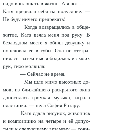
на­до во­пло­щать в жизнь. А я вот… — 
Ка­тя пре­рва­ла се­бя на по­лу­сло­ве. — 
Не бу­ду ни­че­го пред­ре­кать!
            Ког­да воз­вра­ща­лись в об­ще­
жи­тие, Ка­тя взя­ла ме­ня под ру­ку. В 
без­люд­ном мес­те я об­нял де­вуш­ку и 
по­це­ло­вал её в гу­бы. Она не от­стра­
ни­лась, за­тем вы­сво­бо­ди­лась из мо­их 
рук, ти­хо мол­ви­ла:
            — Сей­час не вре­мя.
            Мы шли ми­мо вы­сот­ных до­
мов, из бли­жай­ше­го рас­кры­то­го ок­на 
до­но­си­лась гром­кая му­зы­ка, иг­ра­ла 
плас­тин­ка, — пе­ла Со­фия Ро­та­ру.
            Ка­тя сда­ла ри­су­нок, жи­во­пись 
и ком­по­зи­цию на че­ты­ре и её до­пус­
ти­ли к сле­ду­ю­ще­му эк­за­ме­ну — со­чи­