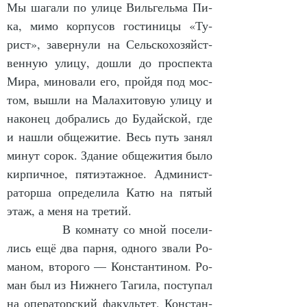
Мы ша­га­ли по ули­це Виль­гель­ма Пи­
ка, ми­мо кор­пу­сов гос­ти­ни­цы «Ту­
рист», за­вер­ну­ли на Сель­ско­хо­зяйст­
вен­ную ули­цу, до­шли до про­спек­та 
Ми­ра, ми­но­ва­ли его, прой­дя под мос­
том, вы­шли на Ма­ла­хи­то­вую ули­цу и 
на­ко­нец до­бра­лись до Бу­дай­ской, где 
и на­шли об­ще­жи­тие. Весь путь за­нял 
ми­нут со­рок. Зда­ние об­ще­жи­тия бы­ло 
кир­пич­ное, пя­ти­э­таж­ное. Ад­ми­нист­
ра­тор­ша опре­де­ли­ла Ка­тю на пя­тый 
этаж, а ме­ня на тре­тий.
            В ком­на­ту со мной по­се­ли­
лись ещё два пар­ня, од­но­го зва­ли Ро­
ма­ном, вто­ро­го — Кон­стан­ти­ном. Ро­
ман был из Ниж­не­го Та­ги­ла, по­сту­пал 
на опе­ра­тор­ский фа­куль­тет, Кон­стан­