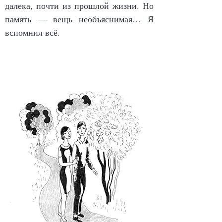
да­ле­ка, поч­ти из про­ш­лой жиз­ни. Но 
па­мять — вещь не­объ­яс­ни­мая… Я 
вспом­нил всё.