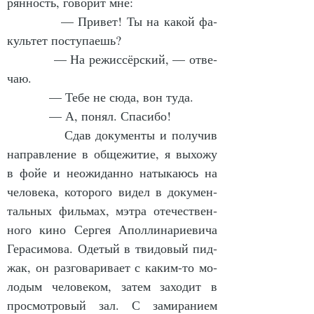
рян­ность, го­во­рит мне:
            — При­вет! Ты на ка­кой фа­
куль­тет по­сту­па­ешь?
            — На ре­жис­сёр­ский, — отве­
чаю.
            — Те­бе не сю­да, вон ту­да.
            — А, по­нял. Спа­си­бо!
            Сдав до­ку­мен­ты и по­лу­чив 
на­прав­ле­ние в об­ще­жи­тие, я вы­хо­жу 
в фойе и не­ожи­дан­но на­ты­ка­юсь на 
че­ло­ве­ка, ко­то­ро­го ви­дел в до­ку­мен­
таль­ных филь­мах, мэт­ра оте­чест­вен­
но­го ки­но Сер­гея Апол­ли­на­ри­е­ви­ча 
Ге­ра­си­мо­ва. Оде­тый в тви­до­вый пид­
жак, он раз­го­ва­ри­ва­ет с ка­ким-то мо­
ло­дым че­ло­ве­ком, за­тем за­хо­дит в 
про­смот­ро­вый зал. С за­ми­ра­ни­ем 