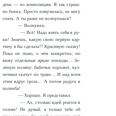
день — по ком­по­зи­ции. Я так страш­
но бо­юсь. Прос­то из­му­чи­лась, не мо­гу 
спать. А ты раз­ве не вол­ну­ешь­ся?
            — Вол­ну­юсь.
            — Всё! На­до взять се­бя в ру­
ки! Зна­ешь, ка­кую свою пер­вую кар­
ти­ну я бы сде­ла­ла?! Кра­си­вую сказ­ку! 
По­ка не знаю, о чём кон­крет­но, но 
ви­жу от­дель­ные яр­кие эпи­зо­ды… Зе­
лё­ную по­ля­ну: ба­боч­ки пор­ха­ют, куз­
не­чи­ки ска­чут по тра­ве… И над всем 
этим вдруг гро­за… А по­том ра­ду­га в 
пол­не­ба!
            — Хо­ро­шо. Я пред­ста­вил.
            — Ах, столь­ко идей ро­ит­ся в 
го­ло­ве! Не ду­май, я толь­ко те­бе об 