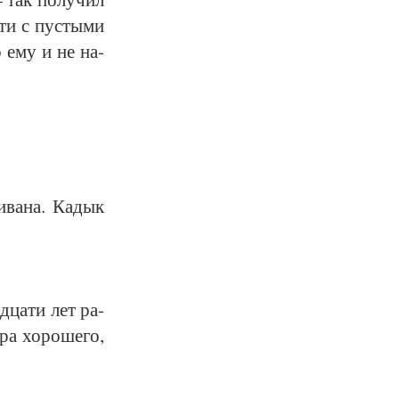
и с пу­с­ты­ми
о ему и не на­
­ва­на. Ка­дык
д­ца­ти лет ра­
ра хо­ро­ше­го,