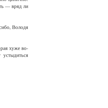
пить — вряд ли
си­бо, Во­ло­дя
­рая ху­же во­
т усты­дить­ся