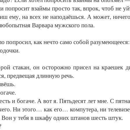
ли по­про­сит взай­мы прос­то так, впрок, чтоб не уй­т
ш ему, на всех не на­по­да­ёшь­ся. А мо­жет, ни­че­г
ю­бо­пыт­ная Вар­ва­ра муж­ско­го по­ла.
­ло по­про­сил, как не­что са­мо со­бой ра­зу­ме­ю­ще­е­ся:
­доч­ки.
­рой ста­кан, он ос­то­рож­но при­сел на крае­шек ди
л­ся, пред­ве­щая длин­ную речь.
­вёшь.
­га­че.
сть и бо­га­че. А вот я. Пять­де­сят лет мне. С пят­на
е­го. Ни это­го… как его… ком­пу­те­ра, ни те­ле­ви­зе­
а. Вон у те­бя в шка­фу од­них шта­нов шесть штук.
?