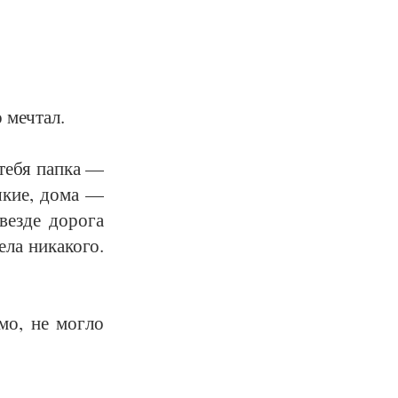
 меч­тал.
те­бя пап­ка —
ся­кие, до­ма —
вез­де до­ро­га
ла ни­ка­ко­го.
и­мо, не мог­ло