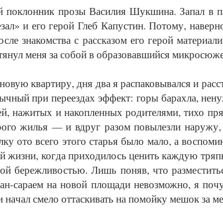
 по­клон­ник про­зы Ва­си­лия Шук­ши­на. За­пал в п
­зал» и его ге­рой Глеб Ка­пус­тин. По­то­му, на­вер­н
с­ле зна­ком­ст­ва с рас­ска­зом его ге­рой ма­те­ри­а­ли­
тя­нул ме­ня за со­бой в об­ра­зо­вав­ший­ся мик­ро­сю­ж
но­вую квар­ти­ру, дня два я рас­па­ко­вы­вал­ся и рас­с
ыч­ный при пе­ре­ез­дах эф­фект: го­ры ба­рах­ла, не­н
, на­жи­тых и на­коп­лен­ных ро­ди­те­ля­ми, ти­хо пря
­ро­го жилья — и вдруг ра­зом по­вы­лез­ли на­ру­жу, 
­ку ото все­го это­го старья бы­ло ма­ло, а вос­по­ми­
ой жиз­ни, ког­да при­хо­ди­лось це­нить каж­дую тряп­
­пой бе­реж­ли­востью. Лишь по­няв, что раз­мес­тить­с
ван-са­ра­ем на но­вой пло­ща­ди не­воз­мож­но, я по­ч
и на­чал сме­ло от­тас­ки­вать на по­мой­ку ме­шок за м