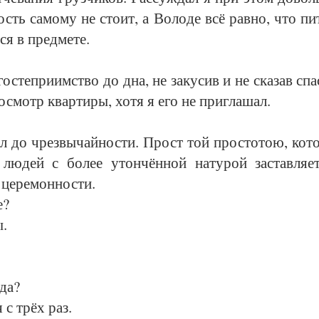
ость са­мо­му не сто­ит, а Во­ло­де всё рав­но, что 
­ся в пред­ме­те.
с­теп­ри­им­ст­во до дна, не за­ку­сив и не ска­зав спа­
 осмотр квар­ти­ры, хо­тя я его не при­гла­шал.
до чрез­вы­чай­нос­ти. Прост той прос­то­тою, ко­то
лю­дей с бо­лее утон­чён­ной на­ту­рой за­став­ля­е
це­ре­мон­нос­ти.
е?
ы.
да?
я с трёх раз.