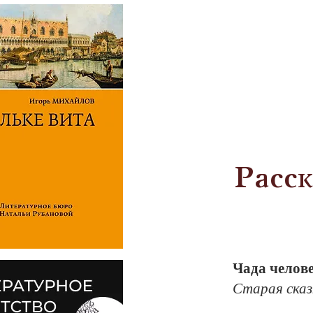
Расс
Ча­да че­ло­ве
Ста­рая сказ­