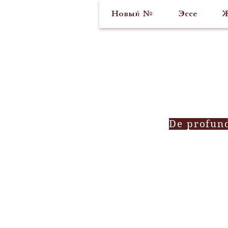
Новый №
Эссе
Ж
De profun