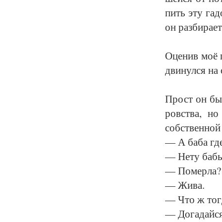
пить эту га­д
он раз­би­ра­ет
Оце­нив моё го
дви­нул­ся на
Прост он был 
ровст­ва, но 
собст­вен­ной 
— А ба­ба гд
— Не­ту ба­б
— По­мер­ла?
— Жи­ва.
— Что ж тог­
— До­га­дай­с