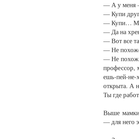
— А у ме­ня —
— Ку­пи дру­ги
— Ку­пи… Мо­
— Да на хре­н
— Вот все так
— Не по­хо­ж
— Не по­хо­же
про­фес­сор, 
ешь-пей-не-хо
от­кры­та. А 
Ты где ра­бо­
Вы­ше мам­ки-
— для не­го э