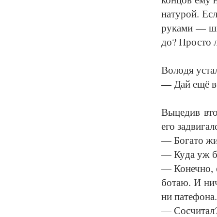
на­ту­рой. Ес
ру­ка­ми — ши
до? Прос­то л
Во­ло­дя ус­та
— Дай ещё во
Вы­це­див вто
его за­дви­га
— Бо­га­то жи
— Ку­да уж бо
— Ко­неч­но, е
бо­таю. И ни­ч
ни па­те­фо­н
— Со­счи­тал