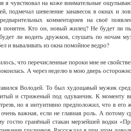
я я чувст­во­вал на ко­же вни­ма­тель­ные ощу­пы­ва­
ей, под­ме­чал ше­ве­ле­ние за­на­ве­сок в ок­нах и ло
пред­ва­ри­тель­ных ком­мен­та­ри­ев на своё по­яв­ле­
 по­ня­тен. Кто он, но­вый жи­лец? Не бу­дет ли пь
 бу­дет ли во­дить друж­ков, слу­шать по но­чам му­
бел и вы­ва­ли­вать из ок­на по­мой­ное вед­ро?
и­лось, что пе­ре­чис­лен­ные по­ро­ки мне не свойст­в
­ко­и­лась. А че­рез не­де­лю в мою дверь ос­то­рож­но
а­вил­ся Во­ло­дей. То был ху­до­ща­вый му­жик сред
ри­тый и стри­же­ный под оду­ван­чик. К мо­мен­ту в
трезв, но я ин­ту­и­тив­но пред­по­ло­жил, что в его ж
 очень важ­ная, если не глав­ная роль. А по­то­му ср
­му гос­тю гра­нё­ный ста­кан мер­зей­шей вод­ки «Пр
­че­ва­ния груз­чи­ков. Рас­суж­дал я при этом до­воль