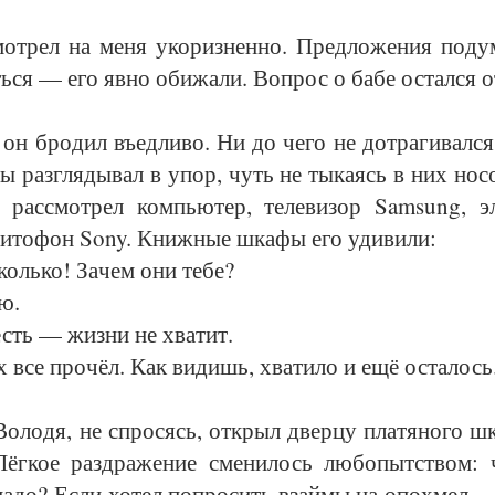
мот­рел на ме­ня уко­риз­нен­но. Пред­ло­же­ния по­ду­
ть­ся — его яв­но оби­жа­ли. Во­прос о ба­бе остал­ся 
он бро­дил въед­ли­во. Ни до че­го не до­тра­ги­вал­ся.
ы раз­гля­ды­вал в упор, чуть не ты­ка­ясь в них но­с
о рас­смот­рел ком­пью­тер, те­ле­ви­зор Samsung, эл
ни­то­фон Sony. Книж­ные шка­фы его уди­ви­ли:
ль­ко! За­чем они те­бе?
ю.
сть — жиз­ни не хва­тит.
все про­чёл. Как ви­дишь, хва­ти­ло и ещё оста­лось
Во­ло­дя, не спро­сясь, от­крыл двер­цу пла­тя­но­го ш
Лёг­кое раз­дра­же­ние сме­ни­лось лю­бо­пыт­ст­вом: 
а­до? Если хо­тел по­про­сить взай­мы на опо­хмел —