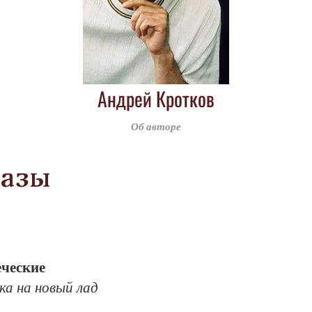
Андрей Кротков
Об авторе
казы
­чес­кие
ка на но­вый лад