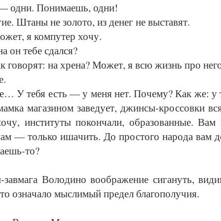
 од­ни. По­ни­ма­ешь, од­ни!
е. Шта­ны не зо­ло­то, из де­нег не вы­ста­вят.
жет, я ком­пу­тер хо­чу.
а он те­бе сдал­ся?
 го­во­рят: на хре­на? Мо­жет, я всю жизнь про не­го
е.
… У те­бя есть — у ме­ня нет. По­че­му? Как же: у 
мам­ка ма­га­зи­ном за­ве­ду­ет, джин­сы-крос­сов­ки в
­чу, ин­сти­ту­ты по­кон­ча­ли, об­ра­зо­ван­ные. Вам 
нам — толь­ко иша­чить. До прос­то­го на­ро­да вам де­
та­ешь-то?
зав­ма­га Во­ло­ди­но во­об­ра­же­ние си­га­нуть, ви­д
то озна­ча­ло мыс­ли­мый пре­дел бла­го­по­лу­чия.