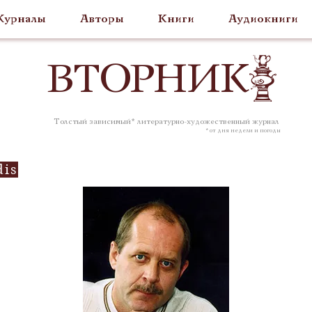
урналы
Авторы
Книги
Аудиокниги
ВТОР
НИК
Толстый зависимый* литературно-художественный журнал
* от дня недели и погоды
dis