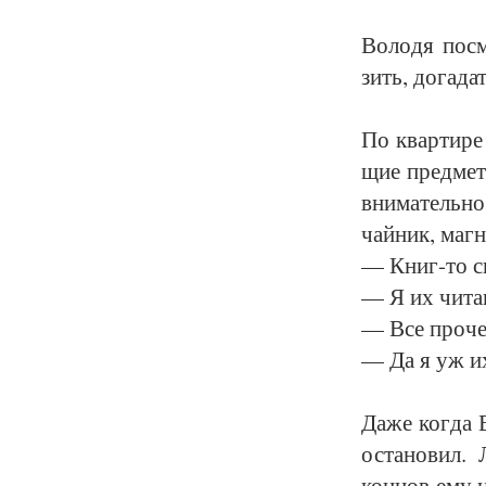
Во­ло­дя по­с
зить, до­га­да
По квар­ти­ре 
щие пред­ме­т
вни­ма­тель­н
чай­ник, маг­
— Книг-то ско
— Я их чи­та
— Все про­че
— Да я уж их 
Да­же ког­да 
оста­но­вил. 
кон­цов ему н