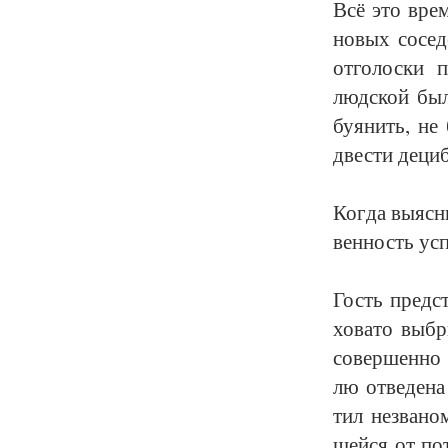
Всё это вре­м
но­вых со­се­д
от­го­лос­ки 
люд­ской был
бу­я­нить, не
двес­ти де­ци­
Ког­да вы­яс­н
вен­ность успо
Гость пред­ст
хо­ва­то вы­б
со­вер­шен­но 
лю отве­де­на
тил не­зва­но
шей­ся от пот