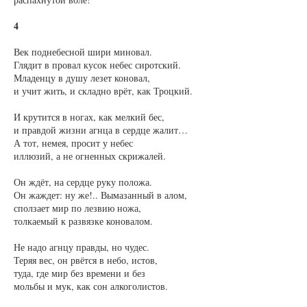
4
Век поднебесной шири миновал.
Глядит в провал кусок небес сиротский.
Младенцу в душу лезет коновал,
и учит жить, и складно врёт, как Троцкий.
И крутится в ногах, как мелкий бес,
и правдой жизни агнца в сердце жалит…
А тот, немея, просит у небес
иллюзий, а не огненных скрижалей.
Он ждёт, на сердце руку положа.
Он жаждет: ну же!.. Вымазанный в алом,
сползает мир по лезвию ножа,
толкаемый к развязке коновалом.
Не надо агнцу правды, но чудес.
Теряя вес, он рвётся в небо, истов,
туда, где мир без времени и без
мольбы и мук, как сон алкоголистов.