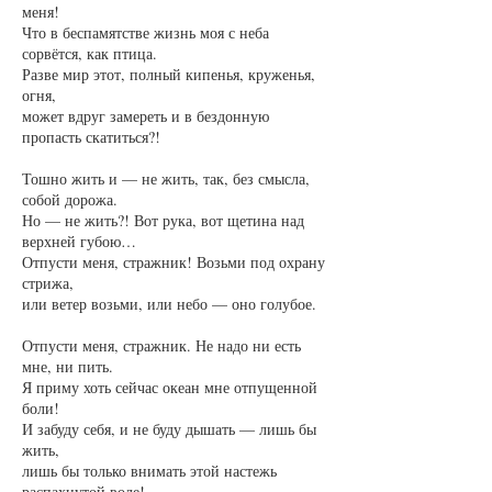
меня!
Что в беспамятстве жизнь моя с неба
сорвётся, как птица.
Разве мир этот, полный кипенья, круженья,
огня,
может вдруг замереть и в бездонную
пропасть скатиться?!
Тошно жить и — не жить, так, без смысла,
собой дорожа.
Но — не жить?! Вот рука, вот щетина над
верхней губою…
Отпусти меня, стражник! Возьми под охрану
стрижа,
или ветер возьми, или небо — оно голубое.
Отпусти меня, стражник. Не надо ни есть
мне, ни пить.
Я приму хоть сейчас океан мне отпущенной
боли!
И забуду себя, и не буду дышать — лишь бы
жить,
лишь бы только внимать этой настежь
распахнутой воле!