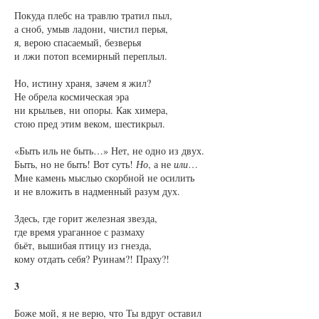
Покуда плебс на травлю тратил пыл,
а сноб, умыв ладони, чистил перья,
я, верою спасаемый, безверья
и лжи потоп всемирный переплыл.
Но, истину храня, зачем я жил?
Не обрела космическая эра
ни крыльев, ни опоры. Как химера,
стою пред этим веком, шестикрыл.
«Быть иль не быть…» Нет, не одно из двух.
Быть, но не быть! Вот суть!
Но
, а не
или
…
Мне камень мыслью скорбной не осилить
и не вложить в надменный разум дух.
Здесь, где горит железная звезда,
где время ураганное с размаху
бьёт, вышибая птицу из гнезда,
кому отдать себя? Руинам?! Праху?!
3
Боже мой, я не верю, что Ты вдруг оставил