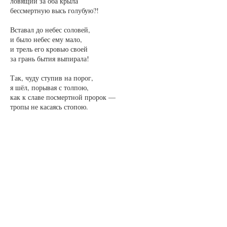
ловящий за оба крыла
бессмертную высь голубую?!
Вставал до небес соловей,
и было небес ему мало,
и трель его кровью своей
за грань бытия выпирала!
Так, чуду ступив на порог,
я шёл, порывая с толпою,
как к славе посмертной пророк —
тропы не касаясь стопою.
Так шёл я, и солнца струя
клубила прохладные кущи…
И стоила Слава сия
Голгофы, навстречу плывущей.
2
Зелень хлынула разом всемирным потопом
ветвей —
вдоль тенистых аллей тополиная буря
оваций.