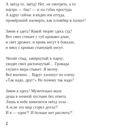
А звёзд-то, звёзд! Нет, не смотреть, а то
наутро — бац! — и на губах простуда.
А вдруг сейчас я виден им оттуда,
промёрзший насмерть, как пломбир в пальто?
Зачем я здесь? Какой творят здесь суд?
Вот смех стекает с губ кроваво-алых,
и свет дрожит, и кровь несут в бокалах,
и мясо с кровью стынущей несут.
Увозят стыд, завёрнутый в парчу,
уводят смех распахнутый… Громада
глухого мира стынет. Я молчу.
Всё кончено… Вдруг хлопнут по плечу:
«Так надо, друг!» Но почему так надо?
Зачем я здесь? Мучительно мала
душа в ночной пустыне без ответа.
Лишь в небе шевелится звёзд зола…
А если это мир сгорел дотла?!
И я — один?! И больше нет рассвета?!
2