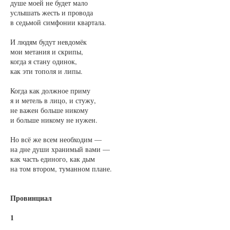
душе моей не будет мало
услышать жесть и провода
в седьмой симфонии квартала.
И людям будут невдомёк
мои метания и скрипы,
когда я стану одинок,
как эти тополя и липы.
Когда как должное приму
я и метель в лицо, и стужу,
не важен больше никому
и больше никому не нужен.
Но всё же всем необходим —
на дне души хранимый вами —
как часть единого, как дым
на том втором, туманном плане.
Провинциал
1