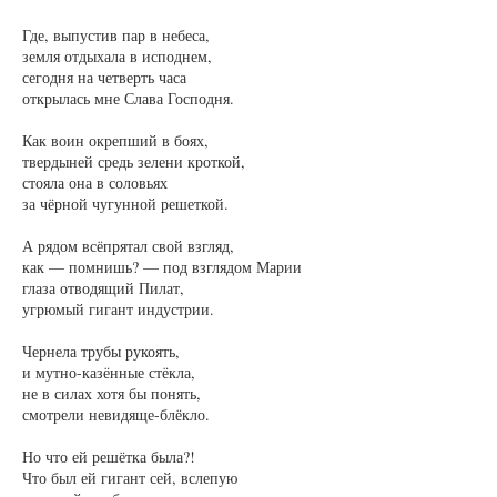
Где, выпустив пар в небеса,
земля отдыхала в исподнем,
сегодня на четверть часа
открылась мне Слава Господня.
Как воин окрепший в боях,
твердыней средь зелени кроткой,
стояла она в соловьях
за чёрной чугунной решеткой.
А рядом всёпрятал свой взгляд,
как — помнишь? — под взглядом Марии
глаза отводящий Пилат,
угрюмый гигант индустрии.
Чернела трубы рукоять,
и мутно-казённые стёкла,
не в силах хотя бы понять,
смотрели невидяще-блёкло.
Но что ей решётка была?!
Что был ей гигант сей, вслепую