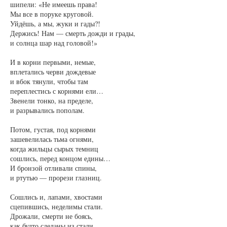
шипели: «Не имеешь права!
Мы все в поруке круговой.
Уйдёшь, а мы, жуки и гады?!
Держись! Нам — смерть дожди и грады,
и солнца шар над головой!»
И в корни первыми, немые,
вплетались черви дождевые
и вбок тянули, чтобы там
переплестись с корнями ели…
Звенели тонко, на пределе,
и разрывались пополам.
Потом, густая, под корнями
зашевелилась тьма огнями,
когда жильцы сырых темниц
сошлись, перед концом едины…
И бронзой отливали спины,
и ртутью — прорези глазниц.
Сошлись и, лапами, хвостами
сцепившись, неделимы стали.
Дрожали, смерти не боясь,
как будто сделаны из стали…