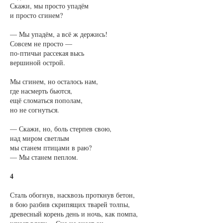
Скажи, мы просто упадём
и просто сгинем?
— Мы упадём, а всё ж держись!
Совсем не просто —
по-птичьи рассекая высь
вершиной острой.
Мы сгинем, но осталось нам,
где насмерть бьются,
ещё сломаться пополам,
но не согнуться.
— Скажи, но, боль стерпев свою,
над миром светлым
мы станем птицами в раю?
— Мы станем пеплом.
4
Сталь обогнув, насквозь проткнув бетон,
в бою разбив скрипящих тварей толпы,
древесный корень день и ночь, как помпа,