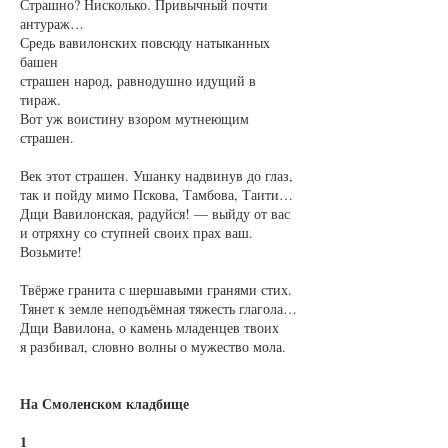
Страшно? Нисколько. Привычный почти
антураж…
Средь вавилонских повсюду натыканных
башен
страшен народ, равнодушно идущий в
тираж.
Вот уж воистину взором мутнеющим
страшен.
Век этот страшен. Ушанку надвинув до глаз,
так и пойду мимо Пскова, Тамбова, Таити…
Дщи Вавилонская, радуйся! — выйду от вас
и отряхну со ступней своих прах ваш.
Возьмите!
Твёрже гранита с шершавыми гранями стих.
Тянет к земле неподъёмная тяжесть глагола…
Дщи Вавилона, о камень младенцев твоих
я разбивал, словно волны о мужество мола.
На Смоленском кладбище
1