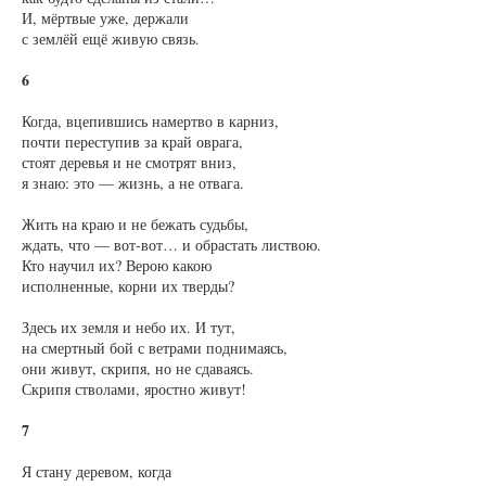
И, мёртвые уже, держали
с землёй ещё живую связь.
6
Когда, вцепившись намертво в карниз,
почти переступив за край оврага,
стоят деревья и не смотрят вниз,
я знаю: это — жизнь, а не отвага.
Жить на краю и не бежать судьбы,
ждать, что — вот-вот… и обрастать листвою.
Кто научил их? Верою какою
исполненные, корни их тверды?
Здесь их земля и небо их. И тут,
на смертный бой с ветрами поднимаясь,
они живут, скрипя, но не сдаваясь.
Скрипя стволами, яростно живут!
7
Я стану деревом, когда