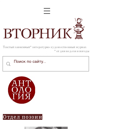
ВТОР
НИК
Толстый зависимый* литературно-художественный журнал
* от дня недели и погоды
Отдел поэзии