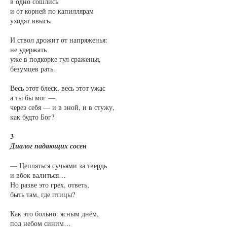
в одно сошлись
и от корней по капиллярам
уходят ввысь.
И ствол дрожит от напряженья:
не удержать
уже в подкорке гул сраженья,
безумцев рать.
Весь этот блеск, весь этот ужас
а ты бы мог —
через себя — и в зной, и в стужу,
как будто Бог?
3
Диалог падающих сосен
— Цепляться сучьями за твердь
и вбок валиться…
Но разве это грех, ответь,
быть там, где птицы?
Как это больно: ясным днём,
под небом синим…