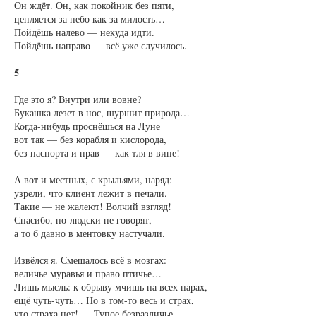
Он ждёт. Он, как покойник без пяти,
цепляется за небо как за милость…
Пойдёшь налево — некуда идти.
Пойдёшь направо — всё уже случилось.
5
Где это я? Внутри или вовне?
Букашка лезет в нос, шуршит природа…
Когда-нибудь проснёшься на Луне
вот так — без корабля и кислорода,
без паспорта и прав — как тля в вине!
А вот и местных, с крыльями, наряд:
узрели, что клиент лежит в печали.
Такие — не жалеют! Волчий взгляд!
Спасибо, по-людски не говорят,
а то б давно в ментовку настучали.
Извёлся я. Смешалось всё в мозгах:
величье муравья и право птичье…
Лишь мысль: к обрыву мчишь на всех парах,
ещё чуть-чуть… Но в том-то весь и страх,
что страха нет! — Тупое безразличье.