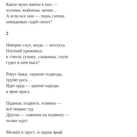
Какие муки вмяты в них —
изломы, выбоины, метки…
А если все они — лишь слепки
невидимых судéб своих?
2
Неверен слух, когда — вполуха.
Плотней прижмись
к стволу сухому, слышишь, глухо
гудит в нём высь?
Ревут быки, скрипят подводы,
трубят рога…
Идёт орда — хрипят народы
в ярме врага.
Паденья, подвиги, измены —
всё тверже гуд.
Другие — павшим на подмену —
полки идут.
Мольба и хруст, и окрик ярый