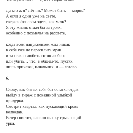
Да кто ж я? Лётчик? Может быть — моряк?
А если я один уже на свете,
сверкая фонарём здесь, как маяк?
Я эту жизнь отдал бы за трояк,
особенно с похмелья на рассвете,
когда всем напряженьем жил никак
в себе уже не пересилить мрак
и за стакан любить готов любого
или убить… что, в общем-то, пустяк,
лишь прикажи, начальник, и — готово.
6.
Слову, как битве, себя без остатка отдав,
выйду в тираж с покаянной улыбкой
придурка.
Смотрит квартал, как пускающий кровь
волкодав.
Ветер свистит, словно шапку срывающий
урка.