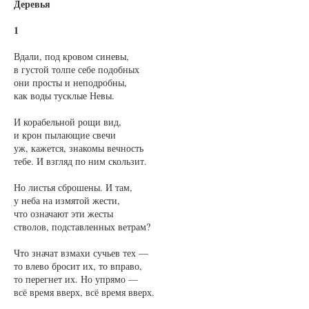
Деревья
1
Вдали, под кровом синевы,
в густой толпе себе подобных
они просты и неподробны,
как воды тусклые Невы.
И корабельной рощи вид,
и крон пылающие свечи
уж, кажется, знакомы вечность
тебе. И взгляд по ним скользит.
Но листья сброшены. И там,
у неба на измятой жести,
что означают эти жесты
стволов, подставленных ветрам?
Что значат взмахи сучьев тех —
то влево бросит их, то вправо,
то перегнет их. Но упрямо —
всё время вверх, всё время вверх.