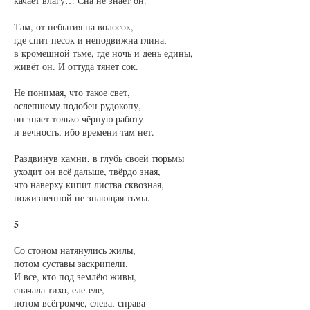
качает влагу… Сна не знает он.
Там, от небытия на волосок,
где спит песок и неподвижна глина,
в кромешной тьме, где ночь и день едины,
живёт он. И оттуда тянет сок.
Не понимая, что такое свет,
ослепшему подобен рудокопу,
он знает только чёрную работу
и вечность, ибо времени там нет.
Раздвинув камни, в глубь своей тюрьмы
уходит он всё дальше, твёрдо зная,
что наверху кипит листва сквозная,
пожизненной не знающая тьмы.
5
Со стоном натянулись жилы,
потом суставы заскрипели.
И все, кто под землёю живы,
сначала тихо, еле-еле,
потом всёгромче, слева, справа