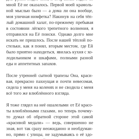
мной Её не ока­за­лось. Пер­вой мо­ей кра­моль­
ной мыслью бы­ло — а до­ма ли она во­об­ще,
моя улич­ная ним­фет­ка? На­ки­нув на се­бя тёп­
лый до­маш­ний ха­лат, по-преж­не­му пре­бы­вая
в со­сто­я­нии лёг­ко­го тре­пет­но­го вол­не­ния, я
от­пра­вил­ся на Её по­ис­ки. Од­на­ко дол­го мне
ис­кать не при­шлось. Пос­ле на­шей тёп­лой по­
стель­ки, как я по­нял, вто­рым мес­том, где Ей
бы­ло при­ят­но на­хо­дить­ся, яви­лась кух­ня с хо­
ло­диль­ни­ком и шка­фа­ми, пол­ны­ми раз­ной
еды и ап­пе­тит­ных за­па­хов.
Пос­ле ут­рен­ней сыт­ной тра­пе­зы Она, кра­си­
вая, пре­крас­но пах­ну­щая и поч­ти не­ве­со­мая,
си­де­ла у ме­ня на ко­ле­нях и не сво­ди­ла с ме­ня
всё то­го же влюб­лён­но­го взгля­да.
Я то­же гля­дел на неё оша­ле­лы­ми от Её кра­со­
ты влюб­лён­ны­ми гла­за­ми, но те­перь по­че­му-
то ду­мал об об­рат­ной сто­ро­не этой са­мой
«кра­си­вой ме­да­ли» — ведь, со­вер­шен­но не
зная, вот так сра­зу не­ожи­дан­но и не­об­ду­ман­
но, пря­мо с ули­цы, не за­ду­мы­ва­ясь о её здо­