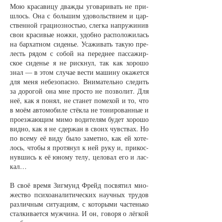
Мою кра­са­ви­цу дваж­ды уго­ва­ри­вать не при­
шлось. Она с боль­шим удо­вольст­ви­ем и цар­
ст­вен­ной гра­ци­оз­ностью, слег­ка на­пру­жи­нив
свои кра­си­вые нож­ки, удоб­но рас­по­ло­жи­лась
на бар­хат­ном си­денье. Уса­жи­вать та­кую пре­
лесть ря­дом с со­бой на пе­ред­нее пас­са­жир­
ское си­денье я не риск­нул, так как хо­ро­шо
знал — в этом слу­чае вес­ти ма­ши­ну ока­жет­ся
для ме­ня не­без­опас­но. Вни­ма­тель­но сле­дить
за до­ро­гой она мне прос­то не по­зво­лит. Для
неё, как я по­нял, не ста­нет по­ме­хой и то, что
в мо­ём ав­то­мо­би­ле стёк­ла не то­ни­ро­ван­ные и
про­ез­жа­ю­щим ми­мо во­ди­те­лям бу­дет хо­ро­шо
вид­но, как я не сдер­жан в сво­их чувст­вах. Но
по все­му её ви­ду бы­ло за­мет­но, как ей хо­те­
лось, что­бы я про­тя­нул к ней ру­ку и, при­кос­
нув­шись к её юно­му те­лу, це­ло­вал его и лас­
кал…
В своё вре­мя Зиг­мунд Фрейд по­свя­тил мно­
жест­во пси­хо­ана­ли­ти­чес­ких на­уч­ных тру­дов
раз­лич­ным си­ту­а­ци­ям, с ко­то­ры­ми час­тень­ко
стал­ки­ва­ет­ся муж­чи­на. И он, го­во­ря о лёг­кой