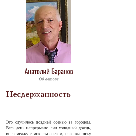
Анатолий Баранов
Об авторе
Несдержанность
Это слу­чи­лось позд­ней осенью за го­ро­дом.
Весь день не­пре­рыв­но лил хо­лод­ный до­ждь,
впе­ре­меж­ку с мок­рым сне­гом, на­го­няя тос­ку