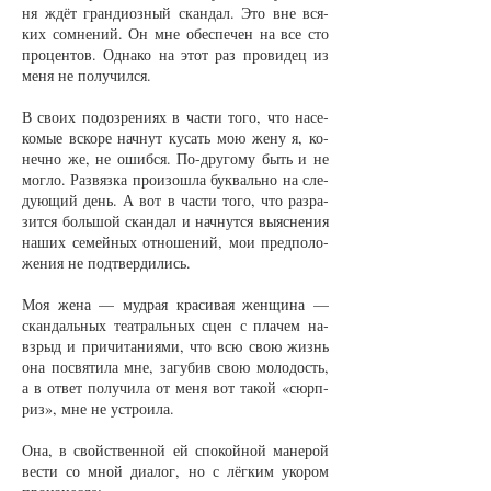
ня ждёт гран­ди­оз­ный скан­дал. Это вне вся­
ких со­мне­ний. Он мне обес­пе­чен на все сто
про­цен­тов. Од­на­ко на этот раз про­ви­дец из
ме­ня не по­лу­чил­ся.
В сво­их по­до­зре­ни­ях в час­ти то­го, что на­се­
ко­мые вско­ре нач­нут ку­сать мою же­ну я, ко­
неч­но же, не ошиб­ся. По-дру­го­му быть и не
мог­ло. Раз­вяз­ка про­изо­шла бук­валь­но на сле­
ду­ю­щий день. А вот в час­ти то­го, что раз­ра­
зит­ся боль­шой скан­дал и нач­нут­ся вы­яс­не­ния
на­ших се­мей­ных от­но­ше­ний, мои пред­по­ло­
же­ния не под­твер­ди­лись.
Моя же­на — муд­рая кра­си­вая жен­щи­на —
скан­даль­ных те­ат­раль­ных сцен с пла­чем на­
взрыд и при­чи­та­ни­я­ми, что всю свою жизнь
она по­свя­ти­ла мне, за­гу­бив свою мо­ло­дость,
а в от­вет по­лу­чи­ла от ме­ня вот та­кой «сюр­п­
риз», мне не устро­и­ла.
Она, в свойст­вен­ной ей спо­кой­ной ма­не­рой
вес­ти со мной диа­лог, но с лёг­ким уко­ром