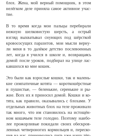
блох. Же­на, мой вер­ный по­мощ­ник, в этом
не­лёг­ком де­ле при­ня­ла са­мое ак­тив­ное учас­
тие.
В то вре­мя ког­да мои паль­цы пе­ре­би­ра­ли
неж­ную шел­ко­вис­тую шерсть, а ост­рый
взгляд вы­хва­ты­вал сну­ю­щих под шёрст­кой
кро­во­со­су­щих па­ра­зи­тов, мои мыс­ли вер­ну­
ли ме­ня в то да­лёкое дет­ст­во пос­ле­во­ен­ных
лет, ког­да я учил­ся в шко­ле и, воз­вра­ща­ясь
до­мой пос­ле уро­ков, под­би­рал на ули­це лас­
кав­ших­ся ко мне ко­шек.
Это бы­ли как взрос­лые кош­ки, так и ма­лень­
кие сим­па­тич­ные ко­тя­та — ко­рот­ко­шёрст­ные
и пу­ши­с­тые, — бе­лень­кие, се­рень­кие и ры­
жие. Всех их я при­но­сил до­мой. Кош­ки и ко­
тя­та, как пра­ви­ло, ока­зы­ва­лись с бло­ха­ми. У
от­дель­ных жи­вот­ных блох на те­ле про­жи­ва­ло
так мно­го, что им ста­но­ви­лось на ис­то­щён­
ном ко­шачь­ем те­ле го­лод­но. По­это­му наибо­
лее про­жор­ли­вые по­ки­да­ли сво­их обес­кров­
лен­ных чет­ве­ро­но­гих кор­миль­цев и, пе­ре­ско­
чив на нас, при­ни­ма­лись пить уже на­шу тёп­