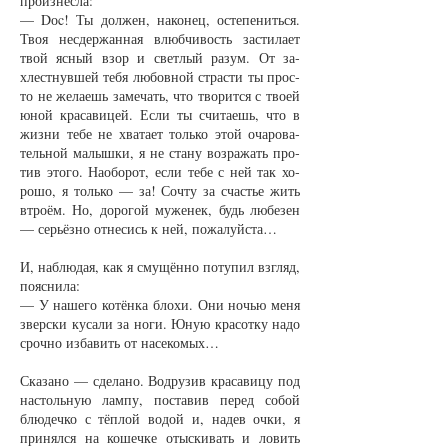
про­из­нес­ла:
— Dоc! Ты дол­жен, на­ко­нец, осте­пе­нить­ся.
Твоя не­сдер­жан­ная влюб­чи­вость за­сти­ла­ет
твой яс­ный взор и свет­лый ра­зум. От за­
хлест­нув­шей те­бя лю­бов­ной страс­ти ты прос­
то не же­ла­ешь за­ме­чать, что тво­рит­ся с тво­ей
юной кра­са­ви­цей. Если ты счи­та­ешь, что в
жиз­ни те­бе не хва­та­ет толь­ко этой оча­ро­ва­
тель­ной ма­лыш­ки, я не ста­ну воз­ра­жать про­
тив это­го. На­обо­рот, если те­бе с ней так хо­
ро­шо, я толь­ко — за! Со­чту за счастье жить
втро­ём. Но, до­ро­гой му­же­нек, будь лю­бе­зен
— серь­ёз­но от­не­сись к ней, по­жа­луй­ста…
И, на­блю­дая, как я сму­щён­но по­ту­пил взгляд,
по­яс­ни­ла:
— У на­ше­го ко­тён­ка бло­хи. Они ночью ме­ня
звер­ски ку­са­ли за но­ги. Юную кра­сот­ку на­до
сроч­но из­ба­вить от на­се­ко­мых…
Ска­за­но — сде­ла­но. Во­дру­зив кра­са­ви­цу под
на­столь­ную лам­пу, по­ста­вив пе­ред со­бой
блю­деч­ко с тёп­лой во­дой и, на­дев оч­ки, я
при­нял­ся на ко­шеч­ке отыс­ки­вать и ло­вить