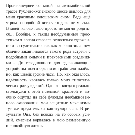
Про­изо­шед­шее со мной на ав­то­мо­биль­ной
трас­се Руб­ле­во-Успен­ско­го шос­се яви­лось для
ме­ня кра­си­вым юно­шес­ким сном. Ведь ещё
ут­ром о по­доб­ной встре­че я да­же не меч­тал.
В мо­ей го­ло­ве та­кое прос­то не мог­ло ро­дить­
ся… Во­об­ще, к та­ким не­об­ду­ман­ным прос­
туп­кам я всег­да ста­рал­ся от­но­сить­ся сдер­жан­
но и рас­су­ди­тель­но, так как хо­ро­шо знал, чем
обыч­но за­кан­чи­ва­ют­ся та­ко­го ро­да встре­чи с
по­доб­ны­ми юны­ми и пре­крас­ны­ми со­зда­ни­я­
ми… До се­год­няш­не­го дня сдер­жи­ва­ю­щие
устройст­ва мо­е­го ор­га­низ­ма ра­бо­та­ли на­дёж­
но, как швей­цар­ские ча­сы. Но, как ока­за­лось,
на­дёж­ность ка­са­лась толь­ко мо­их ги­по­те­ти­
чес­ких рас­суж­де­ний. Од­на­ко, ког­да я ре­аль­но
столк­нул­ся с этой не­зем­ной кра­со­той и во­
очию ощу­тил на се­бе флю­и­ды не­обык­но­вен­
но­го оча­ро­ва­ния, мои за­щит­ные ме­ха­низ­мы
тут же пре­да­тель­ски ка­пи­ту­ли­ро­ва­ли. В ре­
зуль­та­те Она, без вся­ких на то осо­бых уси­
лий, смер­чем во­рва­лась в мою раз­ме­рен­ную
и спо­кой­ную жизнь.