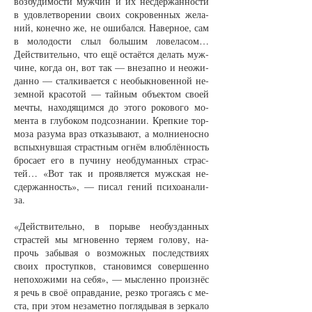
воз­бу­ди­мос­ти муж­чин и их не­сдер­жан­нос­ти
в удов­летво­ре­нии сво­их со­кро­вен­ных же­ла­
ний, ко­неч­но же, не оши­бал­ся. На­вер­ное, сам
в мо­ло­дос­ти слыл боль­шим ло­ве­ла­сом…
Дейст­ви­тель­но, что ещё ос­та­ёт­ся де­лать муж­
чи­не, ког­да он, вот так — вне­зап­но и не­ожи­
дан­но — стал­ки­ва­ет­ся с не­обык­но­вен­ной не­
зем­ной кра­со­той — тай­ным объ­ек­том сво­ей
меч­ты, на­хо­дя­щим­ся до это­го ро­ко­во­го мо­
мен­та в глу­бо­ком под­соз­на­нии. Креп­кие тор­
мо­за ра­зу­ма враз от­ка­зы­ва­ют, а мол­ни­е­нос­но
вспых­нув­шая страст­ным ог­нём влюб­лён­ность
бро­са­ет его в пу­чи­ну не­об­ду­ман­ных страс­
тей… «Вот так и про­яв­ля­ет­ся муж­ская не­
сдер­жан­ность», — пи­сал ге­ний пси­хо­ана­ли­
за.
«Дейст­ви­тель­но, в по­ры­ве не­обуз­дан­ных
страс­тей мы мгно­вен­но те­ря­ем го­ло­ву, на­
прочь за­бы­вая о воз­мож­ных по­следст­ви­ях
сво­их прос­туп­ков, ста­но­вим­ся со­вер­шен­но
не­по­хо­жи­ми на се­бя», — мыс­лен­но про­из­нёс
я речь в своё оправ­да­ние, рез­ко тро­га­ясь с ме­
с­та, при этом не­за­мет­но по­гля­ды­вая в зер­ка­ло