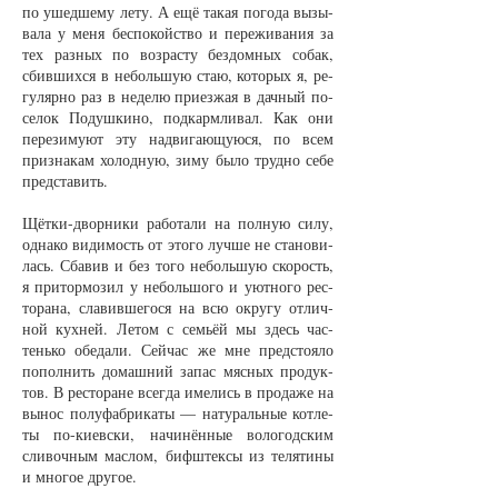
по ушед­ше­му ле­ту. А ещё та­кая по­го­да вы­зы­
ва­ла у ме­ня бес­по­койст­во и пе­ре­жи­ва­ния за
тех раз­ных по воз­рас­ту без­дом­ных со­бак,
сбив­ших­ся в не­боль­шую стаю, ко­то­рых я, ре­
гу­ляр­но раз в не­де­лю при­ез­жая в дач­ный по­
се­лок По­душ­ки­но, под­карм­ли­вал. Как они
пе­ре­зи­му­ют эту на­дви­га­ю­щу­ю­ся, по всем
при­зна­кам хо­лод­ную, зи­му бы­ло труд­но се­бе
пред­ста­вить.
Щёт­ки-двор­ни­ки ра­бо­та­ли на пол­ную си­лу,
од­на­ко ви­ди­мость от это­го луч­ше не ста­но­ви­
лась. Сба­вив и без то­го не­боль­шую ско­рость,
я при­тор­мо­зил у не­боль­шо­го и уют­но­го рес­
то­ра­на, сла­вив­ше­го­ся на всю окру­гу от­лич­
ной кух­ней. Ле­том с семь­ёй мы здесь час­
тень­ко обе­да­ли. Сей­час же мне пред­сто­я­ло
по­пол­нить до­маш­ний за­пас мяс­ных про­дук­
тов. В рес­то­ра­не всег­да име­лись в про­да­же на
вы­нос по­лу­фаб­ри­ка­ты — на­ту­раль­ные кот­ле­
ты по-ки­ев­ски, на­чи­нён­ные во­ло­год­ским
сли­воч­ным мас­лом, биф­штек­сы из те­ля­ти­ны
и мно­гое дру­гое.