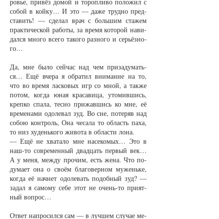
ровье, при­вёз до­мой и то­роп­ли­во по­ло­жил с
со­бой в кой­ку… И это — да­же труд­но пред­
ста­вить! — сде­лал врач с боль­шим ста­жем
прак­ти­чес­кой ра­бо­ты, за вре­мя ко­то­рой на­ви­
дал­ся мно­го все­го та­ко­го раз­но­го и серь­ёз­но­
го…
Да, мне бы­ло сей­час над чем при­за­ду­мать­
ся… Ещё вче­ра я об­ра­тил вни­ма­ние на то,
что во вре­мя лас­ко­вых игр со мной, а так­же
по­том, ког­да юная кра­са­ви­ца, уто­мив­шись,
креп­ко спа­ла, тес­но при­жав­шись ко мне, её
вре­ме­на­ми одо­ле­вал зуд. Во сне, по­те­ряв над
со­бою кон­троль, Она че­са­ла то об­ласть па­ха,
то низ ху­день­ко­го жи­во­та в об­лас­ти ло­на.
— Ещё не хва­та­ло мне на­се­ко­мых… Это в
наш-то со­вре­мен­ный двад­цать пер­вый век…
А у ме­ня, меж­ду про­чим, есть же­на. Что по­
ду­ма­ет она о сво­ём бла­го­вер­ном му­жень­ке,
ког­да её нач­нет одо­ле­вать по­доб­ный зуд? —
за­дал я са­мо­му се­бе этот не очень-то при­ят­
ный во­прос…
От­вет на­про­сил­ся сам — в луч­шем слу­чае ме­