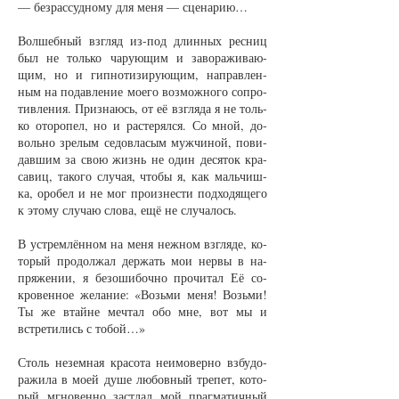
— без­рас­суд­но­му для ме­ня — сце­на­рию…
Вол­шеб­ный взгляд из-под длин­ных рес­ниц
был не толь­ко ча­ру­ю­щим и за­во­ра­жи­ва­ю­
щим, но и гип­но­ти­зи­ру­ю­щим, на­прав­лен­
ным на по­дав­ле­ние мо­е­го воз­мож­но­го со­про­
тив­ле­ния. При­зна­юсь, от её взгля­да я не толь­
ко ото­ро­пел, но и рас­те­рял­ся. Со мной, до­
воль­но зре­лым се­до­вла­сым муж­чи­ной, по­ви­
дав­шим за свою жизнь не один де­ся­ток кра­
са­виц, та­ко­го слу­чая, что­бы я, как маль­чиш­
ка, оро­бел и не мог про­из­нес­ти под­хо­дя­ще­го
к это­му слу­чаю сло­ва, ещё не слу­ча­лось.
В устрем­лён­ном на ме­ня неж­ном взгля­де, ко­
то­рый про­дол­жал дер­жать мои нер­вы в на­
пря­же­нии, я без­оши­боч­но про­чи­тал Её со­
кро­вен­ное же­ла­ние: «Возь­ми ме­ня! Возь­ми!
Ты же втай­не меч­тал обо мне, вот мы и
встре­ти­лись с то­бой…»
Столь не­зем­ная кра­со­та не­имо­вер­но взбу­до­
ра­жи­ла в мо­ей ду­ше лю­бов­ный тре­пет, ко­то­
рый мгно­вен­но за­стлал мой праг­ма­тич­ный