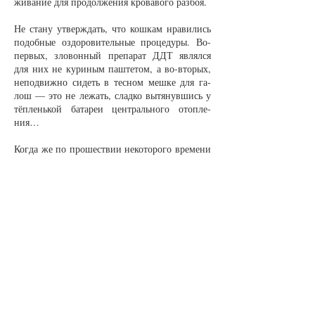
жи­ва­ние для про­дол­же­ния кро­ва­во­го раз­боя.
Не ста­ну утверж­дать, что кош­кам нра­ви­лись
по­доб­ные оз­до­ро­ви­тель­ные про­це­ду­ры. Во-
пер­вых, зло­вон­ный пре­па­рат ДДТ яв­лял­ся
для них не ку­ри­ным паш­те­том, а во-вто­рых,
не­по­движ­но си­деть в тес­ном меш­ке для га­
лош — это не ле­жать, слад­ко вы­тя­нув­шись у
тёп­лень­кой ба­та­реи цент­раль­но­го отоп­ле­
ния…
Ког­да же по про­шест­вии не­ко­то­ро­го вре­ме­ни
мы вы­пус­ка­ли кош­ку из пле­на, жи­вот­ное,
как и бло­ха, то­же слег­ка оду­рев от хи­ми­чес­
ко­го за­па­ха, вна­ча­ле не зна­ло, что де­лать.
Лишь не­мно­го очу­хав­шись, на­чи­на­ло бе­ше­но
но­сит­ся по квар­ти­ре и что есть си­лы отря­хи­
вать­ся, из­бав­ля­ясь от зло­вон­но­го средст­ва.
В ком­на­те из-за по­рош­ка ДДТ сто­ял лёг­кий
ту­ман. А кош­ки всё отря­хи­ва­лись и отря­хи­ва­
лись… Че­рез ми­нут трид­цать они, на­ко­нец,
успо­ка­ива­лись. На­во­ди­ли окон­ча­тель­ную
кра­со­ту на свою шёрст­ку и за­сы­па­ли спо­кой­