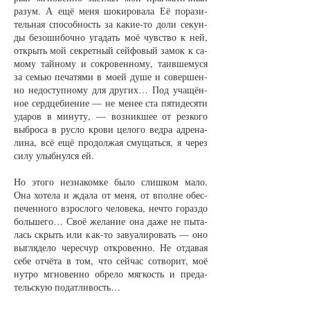
ра­зум. А ещё ме­ня шо­ки­ро­ва­ла Её по­ра­зи­
тель­ная спо­соб­ность за ка­кие-то до­ли се­кун­
ды без­оши­боч­но уга­дать моё чувст­во к ней,
от­крыть мой сек­рет­ный сей­фо­вый за­мок к са­
мо­му тай­но­му и со­кро­вен­но­му, та­ив­ше­му­ся
за семью пе­ча­тя­ми в мо­ей ду­ше и со­вер­шен­
но не­до­ступ­но­му для дру­гих… Под уча­щён­
ное серд­це­би­е­ние — не ме­нее ста пя­ти­де­ся­ти
уда­ров в ми­ну­ту, — воз­ник­шее от рез­ко­го
вы­бро­са в рус­ло кро­ви це­ло­го вед­ра ад­ре­на­
ли­на, всё ещё про­дол­жая сму­щать­ся, я че­рез
си­лу улыб­нул­ся ей.
Но это­го не­зна­ком­ке бы­ло слиш­ком ма­ло.
Она хо­те­ла и жда­ла от ме­ня, от впол­не обес­
пе­чен­но­го взрос­ло­го че­ло­ве­ка, не­что го­раз­до
боль­ше­го… Своё же­ла­ние она да­же не пы­та­
лась скрыть или как-то за­ву­а­ли­ро­вать — оно
вы­гля­де­ло че­рес­чур от­кро­вен­но. Не от­да­вая
се­бе от­чёта в том, что сей­час со­тво­рит, моё
нут­ро мгно­вен­но об­ре­ло мяг­кость и пре­да­
тель­скую по­дат­ли­вость…