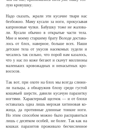
лую кро­вуш­ку.
На­до ска­зать, жра­ли эти ку­са­чие тва­ри нас
без­бож­но. Ма­му ку­са­ли за но­ги, про­ку­сы­вая
кап­ро­но­вые чул­ки. Ба­буш­ку то­же не жа­ло­ва­
ли. Ку­са­ли обыч­но в от­кры­тые час­ти те­ла.
Мне и мо­е­му стар­ше­му бра­ту Во­ло­де до­ста­ва­
лось от блох, на­вер­ное, боль­ше всех. На­ши
дет­ские те­ла от уку­сов на­се­ко­мых зу­де­ли и
че­са­лись так силь­но, что по­рой нам ка­за­лось,
что у нас по ко­же бе­га­ют и ска­чут мил­ли­о­ны
ма­лень­ких кро­во­жад­ных и не­на­сыт­ных кро­
во­со­сов.
Так вот, при охо­те на блох мы всег­да слю­ни­
ли паль­цы, а об­на­ру­жив бло­ху сре­ди гус­той
ко­шачь­ей шерс­ти, да­ви­ли ку­са­чую па­ра­зит­ку
ног­тя­ми. Ха­рак­тер­ный щел­чок — и от бло­хи
оста­ва­лась од­на лишь мерз­кая хи­ти­но­вая ко­
жи­ца, да про­тив­ные длин­ные тон­кие но­ги.
Но этим спо­со­бом мож­но бы­ло рас­пра­вить­ся
лишь с де­сят­ком осо­бей, не бо­лее. Так как на
кош­ках па­ра­зи­тов про­жи­ва­ло бес­чис­лен­ное