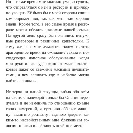
Но в то же вре­мя мне хва­ти­ло ума рас­су­дить,
что от­прав­лять­ся с ней в рес­то­ран и при­люд­
но уго­щать Её бы­ло бы с мо­ей сто­ро­ны слиш­
ком опро­мет­чи­во, так как ме­ня там хо­ро­шо
зна­ли. Кро­ме то­го, в это са­мое вре­мя в рес­то­
ра­не мог­ли обе­дать зна­ко­мые на­шей семьи.
На дру­гой день сра­зу бы по­яви­лись не­нуж­
ные раз­го­во­ры и раз­лич­ные кри­во­тол­ки. К
то­му же, как мне ду­ма­лось, за­чем тра­тить
дра­го­цен­ное вре­мя на ожи­да­ние за­ка­за и по­
сле­ду­ю­щее чо­пор­ное об­слу­жи­ва­ние, ког­да
мои ру­ки и так су­до­рож­но сжи­ма­ли плас­ти­
ко­вый па­кет со све­жи­ми мяс­ны­ми де­ли­ка­те­
са­ми, а чем за­пи­вать еду в из­быт­ке мог­ло
най­тись и до­ма…
Не те­ряя ни од­ной се­кун­ды, за­быв обо всём
на све­те, с на­деж­дой толь­ко бы Она не пе­ре­
ду­ма­ла и не из­ме­ни­ла по от­но­ше­нию ко мне
сво­их на­ме­ре­ний, я, су­ет­ли­во об­бе­жав ма­ши­
ну, га­лант­но рас­пах­нул зад­нюю дверь и ка­
ким-то не­свойст­вен­ным мне бла­жен­ным го­
ло­сом, при­гла­сил её за­нять по­чёт­ное мес­то.