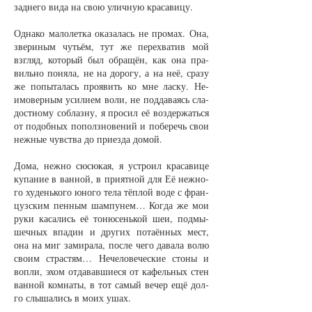
зад­не­го ви­да на свою улич­ную кра­са­ви­цу.
Од­на­ко ма­ло­лет­ка ока­за­лась не про­мах. Она,
зве­ри­ным чуть­ём, тут же пе­ре­хва­тив мой
взгляд, ко­то­рый был об­ра­щён, как она пра­
виль­но по­ня­ла, не на до­ро­гу, а на неё, сра­зу
же по­пы­та­лась про­явить ко мне лас­ку. Не­
имо­вер­ным уси­ли­ем во­ли, не под­да­ва­ясь сла­
дост­но­му со­блаз­ну, я про­сил её воз­дер­жать­ся
от по­доб­ных по­пол­з­но­ве­ний и по­бе­речь свои
неж­ные чувст­ва до при­ез­да до­мой.
До­ма, неж­но сю­сю­кая, я устро­ил кра­са­ви­це
ку­па­ние в ван­ной, в при­ят­ной для Её неж­но­
го ху­день­ко­го юно­го те­ла тёп­лой во­де с фран­
цуз­ским пен­ным шам­пу­нем… Ког­да же мои
ру­ки ка­са­лись её то­ню­сень­кой шеи, под­мы­
шеч­ных впа­дин и дру­гих по­та­ён­ных мест,
она на миг за­ми­ра­ла, пос­ле че­го да­ва­ла во­лю
сво­им страс­тям… Не­че­ло­ве­чес­кие сто­ны и
воп­ли, эхом от­да­вав­ши­е­ся от ка­фель­ных стен
ван­ной ком­на­ты, в тот са­мый ве­чер ещё дол­
го слы­ша­лись в мо­их ушах.