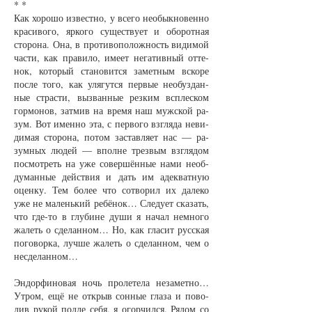
* *
Как хо­ро­шо из­вест­но, у все­го не­обык­но­вен­но
кра­си­во­го, яр­ко­го су­щест­ву­ет и обо­рот­ная
сто­ро­на. Она, в про­ти­во­по­лож­ность ви­ди­мой
час­ти, как пра­ви­ло, име­ет не­га­тив­ный от­те­
нок, ко­то­рый ста­но­вит­ся за­мет­ным вско­ре
пос­ле то­го, как уля­гут­ся пер­вые не­обуз­дан­
ные страс­ти, вы­зван­ные рез­ким всплес­ком
гор­мо­нов, за­тмив на вре­мя наш муж­ской ра­
зум. Вот имен­но эта, с пер­во­го взгля­да не­ви­
ди­мая сто­ро­на, по­том за­став­ля­ет нас — ра­
зум­ных лю­дей — впол­не трез­вым взгля­дом
по­смот­реть на уже со­вер­шён­ные на­ми не­об­
ду­ман­ные дейст­вия и дать им аде­кват­ную
оцен­ку. Тем бо­лее что со­тво­рил их да­ле­ко
уже не ма­лень­кий ре­бёнок… Сле­ду­ет ска­зать,
что где-то в глу­би­не ду­ши я на­чал не­мно­го
жа­леть о сде­лан­ном… Но, как гла­сит рус­ская
по­го­вор­ка, луч­ше жа­леть о сде­лан­ном, чем о
не­сде­лан­ном…
Эн­дор­фи­но­вая ночь про­ле­те­ла не­за­мет­но…
Ут­ром, ещё не от­крыв сон­ные гла­за и по­во­
див ру­кой под­ле се­бя, я огор­чил­ся. Ря­дом со