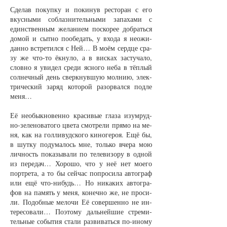
Сде­лав по­куп­ку и по­ки­нув рес­то­ран с его
вкус­ны­ми со­блаз­ни­тель­ны­ми за­па­ха­ми с
единст­вен­ным же­ла­ни­ем по­ско­рее до­брать­ся
до­мой и сыт­но по­обе­дать, у вхо­да я не­ожи­
дан­но встре­тил­ся с Ней… В мо­ём серд­це сра­
зу же что-то ёк­ну­ло, а в вис­ках за­сту­ча­ло,
слов­но я уви­дел сре­ди яс­но­го не­ба в тёп­лый
сол­неч­ный день сверк­нув­шую мол­нию, элек­
три­чес­кий за­ряд ко­то­рой разо­рвал­ся под­ле
ме­ня…
Её не­обык­но­вен­но кра­си­вые гла­за изу­м­руд­
но-зе­ле­но­ва­то­го цве­та смот­ре­ли пря­мо на ме­
ня, как на гол­ли­вуд­ско­го ки­но­ге­роя. Ещё бы,
в шут­ку по­ду­ма­лось мне, толь­ко вче­ра мою
лич­ность по­ка­зы­ва­ли по те­ле­ви­зо­ру в од­ной
из пе­ре­дач… Хо­ро­шо, что у неё нет мо­е­го
порт­ре­та, а то бы сей­час по­про­си­ла ав­то­граф
или ещё что-ни­будь… Но ни­ка­ких ав­то­гра­
фов на па­мять у ме­ня, ко­неч­но же, не про­си­
ли. По­доб­ные ме­ло­чи Её со­вер­шен­но не ин­
те­ре­со­ва­ли… По­это­му даль­ней­шие стре­ми­
тель­ные со­бы­тия ста­ли раз­ви­вать­ся по-ино­му