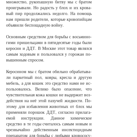
мно­жест­во, ру­ко­паш­ную бит­ву мы с бра­том
про­игры­ва­ли. Но ра­дость у блох и их кро­ва­
вый пир про­дол­жа­лись не­дол­го. На по­мощь
нам при­шли ро­ди­те­ли, ко­то­рые кро­во­пий­цам
объ­яви­ли бес­по­щад­ную вой­ну.
Ос­нов­ным средст­вом для борь­бы с вось­ми­но­
ги­ми при­шель­ца­ми в пя­ти­де­ся­тые го­ды бы­ли
ке­ро­син и ДДТ. В Моск­ве этот то­вар яв­лял­ся
са­мым хо­до­вым и поль­зо­вал­ся у го­ро­жан по­
вы­шен­ным спро­сом.
Ке­ро­си­ном мы с бра­том обиль­но об­ра­ба­ты­ва­
ли пар­кет­ный пол, ков­ры, крес­ла и дру­гую
ме­бель, а для ко­шек это средст­во на­ми не ис­
поль­зо­ва­лось. Ве­ли­ко бы­ло опа­се­ние, что
чувст­ви­тель­ная ко­жа кош­ки не вы­дер­жит воз­
дейст­вия на неё этой па­ху­чей жид­кос­ти. По­
это­му для из­бав­ле­ния жи­вот­ных от блох мы
при­ме­ня­ли по­ро­шок ДДТ, со­глас­но при­ла­га­
е­мой ин­струк­ции. Дан­ное хи­ми­чес­кое
средст­во в те го­ды счи­та­лось са­мым но­вым и
чрез­вы­чай­но дейст­вен­ным ин­сек­ти­цид­ным
пре­па­ра­том для борь­бы с лю­бы­ми кро­во­со­су­