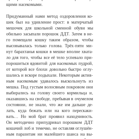
щи­ми на­се­ко­мы­ми.
При­ду­ман­ный на­ми ме­тод оз­до­ров­ле­ния ко­
шек был на удив­ле­ние прост: в ма­тер­ча­тый
ме­шо­чек для школь­ной смен­ной обу­ви мы
обиль­но за­сы­па­ли по­ро­шок ДДТ. За­тем в не­
го по­ме­ща­ли кош­ку та­ким об­ра­зом, что­бы
вы­со­вы­ва­лась толь­ко го­ло­ва. Трёх-пя­ти ми­
нут ба­рах­танья кош­ки в меш­ке впол­не хва­та­
ло для то­го, что­бы все её те­ло успе­ва­ло при­
по­ро­шить­ся ядо­ви­той для на­се­ко­мых пуд­рой,
от ко­то­рой все бло­хи до­воль­но быст­ро ог­лу­
ша­лись и вско­ре по­ды­ха­ли. Не­ко­то­рым ак­тив­
ным на­се­ко­мым уда­ва­лось вы­скольз­нуть из
меш­ка. Под гу­с­тым во­ло­ся­ным по­кро­вом они
вы­би­ра­лись на го­ло­ву сво­е­го кор­миль­ца и,
ока­зав­шись на сво­бо­де, пре­бы­вая в очу­ме­лом
со­сто­я­нии, не зна­ли, что же им даль­ше де­
лать, ку­да бе­жать или на ко­го пе­ре­ска­ки­
вать… Но мой брат про­явил на­ход­чи­вость.
Он ме­то­дич­но при­пуд­ри­вал по­рош­ком ДДТ
ко­ша­чий лоб и те­меч­ко, не остав­ляя ог­лу­шён­
ным па­ра­зи­там ни ма­лей­ше­го шан­са на вы­