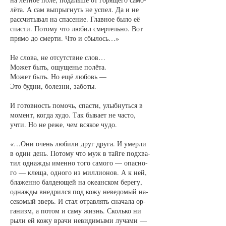
лёта. А сам вы­прыг­нуть не успел. Да и не
рас­счи­ты­вал на спа­се­ние. Глав­ное бы­ло её
спас­ти. По­то­му что лю­бил смер­тель­но. Вот
пря­мо до смер­ти. Что и сбы­лось…»
Не сло­ва, не от­сут­ст­вие слов…
Мо­жет быть, ощу­щенье по­лёта.
Мо­жет быть. Но ещё лю­бовь —
Это буд­ни, бо­лез­ни, за­бо­ты.
И го­тов­ность по­мочь, спас­ти, улыб­нуть­ся в
мо­мент, ког­да ху­до. Так бы­ва­ет не час­то,
учти. Но не ре­же, чем вся­кое чу­до.
«…Они очень лю­би­ли друг дру­га. И умер­ли
в один день. По­то­му что муж в тай­ге под­хва­
тил од­наж­ды имен­но то­го са­мо­го — опас­но­
го — кле­ща, од­но­го из мил­ли­о­нов. А к ней,
бла­жен­но бал­де­ю­щей на оке­ан­ском бе­ре­гу,
од­наж­ды внед­рил­ся под ко­жу не­ве­до­мый на­
се­ко­мый зверь. И стал от­рав­лять сна­ча­ла ор­
га­низм, а по­том и са­му жизнь. Сколь­ко ни
ры­ли ей ко­жу вра­чи не­ви­ди­мы­ми лу­ча­ми —