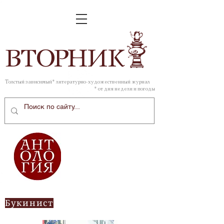
ВТОР
НИК
Толстый зависимый* литературно-художественный журнал
* от дня недели и погоды
Букинист