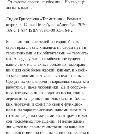
От счастья сво­е­го не убе­жишь. Но его ещё
до­гнать на­до…
Ли­дия Гри­горь­е­ва «Тер­мит­ник». Ро­ман в
штри­хах. Санкт-Пе­тер­бург: «Але­тейя», 2020.
168 с. Г 834 ISBN 978-5-00165-164-2
Боль­шинст­во чи­та­те­лей из ев­ро­пей­ских
стран вряд ли стал­ки­ва­лись на сво­ём пу­ти в
тер­мит­ни­ка­ми и их оби­та­те­ля­ми — тер­ми­та­
ми. А ведь су­ет­ли­во-оза­бо­чен­ное су­щест­во­
ва­ние этих ма­лень­ких на­се­ко­мых, вы­би­ра­ю­
щих для се­бя бо­лее жар­кий кли­мат, в ка­кой-
то ме­ре на­по­ми­на­ет че­ло­ве­чес­кую жизнь.
Сре­ди них есть ко­ро­ли и ко­ро­ле­вы, сол­да­ты и
ра­бо­тя­ги, и да­же лю­бов­ни­ки. Да и со­ору­же­
ния, ко­то­рые они воз­во­дят из пес­ка, гли­ны,
де­ре­вян­ных ще­пок и опи­лок (кста­ти, без вся­
ких чер­те­жей и схем) по сво­им функ­ци­о­
наль­ным ха­рак­те­рис­ти­кам на­по­ми­на­ют мно­
го­э­таж­ные до­ма с жи­лы­ми квар­ти­ра­ми и мас­
сой под­соб­ных по­ме­ще­ний. И вез­де жизнь
дви­жет­ся по сво­им та­инст­вен­ным ка­но­нам,
не да­вая от­ве­та на глав­ные во­про­сы: «За­чем и