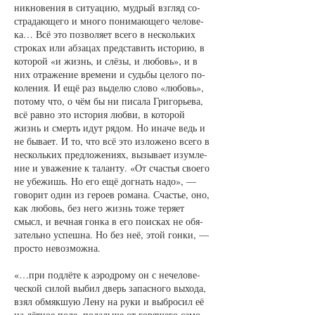
ник­но­ве­ния в си­ту­а­цию, муд­рый взгляд со­
стра­да­ю­ще­го и мно­го по­ни­ма­ю­ще­го че­ло­ве­
ка… Всё это по­зво­ля­ет все­го в не­сколь­ких
стро­ках или аб­за­цах пред­ста­вить ис­то­рию, в
ко­то­рой «и жизнь, и слёзы, и лю­бовь», и в
них от­ра­же­ние вре­ме­ни и судь­бы це­ло­го по­
ко­ле­ния. И ещё раз вы­де­лю сло­во «лю­бовь»,
по­то­му что, о чём бы ни пи­са­ла Гри­горь­е­ва,
всё рав­но это ис­то­рия люб­ви, в ко­то­рой
жизнь и смерть идут ря­дом. Но ина­че ведь и
не бы­ва­ет. И то, что всё это из­ло­же­но все­го в
не­сколь­ких пред­ло­же­ни­ях, вы­зы­ва­ет изум­ле­
ние и ува­же­ние к та­лан­ту. «От счастья сво­е­го
не убе­жишь. Но его ещё до­гнать на­до», —
го­во­рит один из ге­ро­ев ро­ма­на. Счастье, оно,
как лю­бовь, без не­го жизнь то­же те­ря­ет
смысл, и веч­ная гон­ка в его по­ис­ках не обя­
за­тель­но успеш­на. Но без неё, этой гон­ки, —
прос­то не­воз­мож­на.
«…при под­лёте к аэро­дро­му он с не­че­ло­ве­
чес­кой си­лой вы­бил дверь за­пас­но­го вы­хо­да,
взял об­мяк­шую Ле­ну на ру­ки и вы­бро­сил её
на лёт­ное по­ле, по­даль­ше от го­ря­ще­го са­мо­