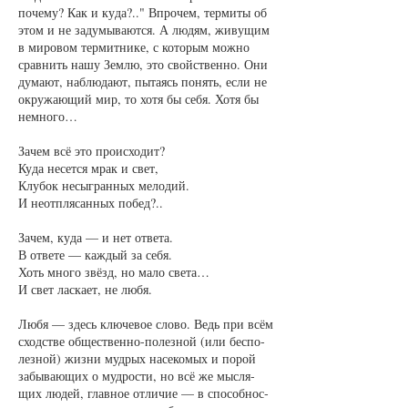
по­че­му? Как и ку­да?.." Впро­чем, тер­ми­ты об
этом и не за­ду­мы­ва­ют­ся. А лю­дям, жи­ву­щим
в ми­ро­вом тер­мит­ни­ке, с ко­то­рым мож­но
срав­нить на­шу Зем­лю, это свойст­вен­но. Они
ду­ма­ют, на­блю­да­ют, пы­та­ясь по­нять, если не
окру­жа­ю­щий мир, то хо­тя бы се­бя. Хо­тя бы
не­мно­го…
За­чем всё это про­ис­хо­дит?
Ку­да не­сет­ся мрак и свет,
Клу­бок не­сыг­ран­ных ме­ло­дий.
И не­от­пля­сан­ных по­бед?..
За­чем, ку­да — и нет от­ве­та.
В от­ве­те — каж­дый за се­бя.
Хоть мно­го звёзд, но ма­ло све­та…
И свет лас­ка­ет, не лю­бя.
Лю­бя — здесь клю­че­вое сло­во. Ведь при всём
сходст­ве об­щест­вен­но-по­лез­ной (или бес­по­
лез­ной) жиз­ни муд­рых на­се­ко­мых и по­рой
за­бы­ва­ю­щих о муд­рос­ти, но всё же мыс­ля­
щих лю­дей, глав­ное от­ли­чие — в спо­соб­нос­