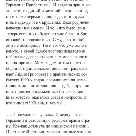
Гер­ма­ния, При­бал­ти­ка… И вез­де за яр­ким ко­
ло­ри­том тра­ди­ций и мест­ной спе­ци­фи­ки од­
ни и те же пе­ре­жи­ва­ния, ра­дос­ти и стра­да­
ния, на­деж­ды и их кру­ше­ния. Ведь род че­ло­
ве­чес­кий не­из­ме­нен. И то, «что бы­ло, то и
те­перь есть, и что бу­дет, то уже бы­ло, и Бог
воз­зо­вёт про­шед­шее…». С муд­ростью Биб­
лии не по­спо­ришь. Но и то, что уже бы­ло с
кем-то, в сво­ей судь­бе вос­при­ни­ма­ет­ся как
не­бы­ва­лое до­се­ле от­кры­тие, са­мое важ­ное и
не­пов­то­ри­мое. Ми­мо­хо­дом, и тем не ме­нее
об­раз­но, с узна­ва­е­мы­ми де­та­ля­ми, рас­ска­зы­
ва­ет Ли­дия Гри­горь­е­ва о дра­ма­ти­чес­ких со­
бы­ти­ях 1990-х го­дов, сло­мав­ших или из­ме­
нив­ших жиз­ни мил­ли­о­нов лю­дей, раз­ру­шив­
ших при­выч­но на­ла­жен­ный быт, вос­ста­но­
вить ко­то­рый ока­за­лось со­всем не­прос­то. И
кто ви­но­ват? Жизнь, и все мы…
«…И опе­ча­ли­лась учил­ка. И вер­ну­лась из
Гер­ма­нии в разо­рён­ную ре­фор­ма­то­ра­ми стра­
ну. Кое-как до­тя­ну­ла до ни­щен­ской пен­сии…
И нет в этой ис­то­рии мо­ра­ли, по­то­му что она