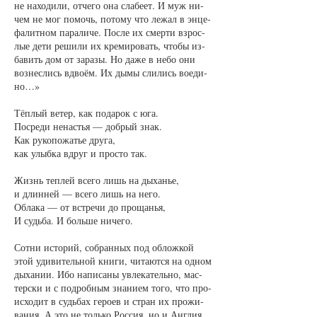
не на­хо­ди­ли, от­че­го она сла­бе­ет. И муж ни­
чем не мог по­мочь, по­то­му что ле­жал в эн­це­
фа­лит­ном па­ра­ли­че. Пос­ле их смер­ти взрос­
лые де­ти ре­ши­ли их кре­ми­ро­вать, что­бы из­
ба­вить дом от за­ра­зы. Но да­же в не­бо они
воз­нес­лись вдво­ём. Их ды­мы сли­лись во­еди­
но…»
Тёп­лый ве­тер, как по­да­рок с юга.
По­сре­ди не­настья — добрый знак.
Как ру­ко­по­жатье дру­га,
как улыб­ка вдруг и прос­то так.
Жизнь теп­лей все­го лишь на ды­ханье,
и длин­ней — все­го лишь на не­го.
Об­ла­ка — от встре­чи до про­щанья,
И судь­ба. И боль­ше ни­че­го.
Сот­ни ис­то­рий, со­бран­ных под об­лож­кой
этой уди­ви­тель­ной кни­ги, чи­та­ют­ся на од­ном
ды­ха­нии. Ибо на­пи­са­ны увле­ка­тель­но, мас­
тер­ски и с под­роб­ным зна­ни­ем то­го, что про­
ис­хо­дит в судь­бах ге­ро­ев и стран их про­жи­
ва­ния. А это не толь­ко Рос­сия, но и Ан­глия,