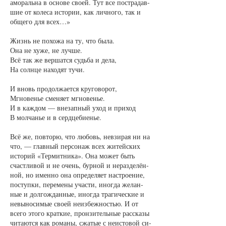
амо­раль­на в ос­но­ве сво­ей. Тут все по­стра­дав­
шие от ко­ле­са ис­то­рии, как лич­но­го, так и
об­ще­го для всех…»
Жизнь не по­хо­жа на ту, что бы­ла.
Она не ху­же, не луч­ше.
Всё так же вер­шат­ся судь­ба и де­ла,
На солн­це на­хо­дят ту­чи.
И вновь про­дол­жа­ет­ся кру­го­во­рот,
Мгно­венье сме­ня­ет мгно­венье.
И в каж­дом — вне­зап­ный уход и при­ход
В мол­чанье и в серд­це­би­енье.
Всё же, пов­то­рю, что лю­бовь, не­взи­рая ни на
что, — глав­ный пер­со­наж всех жи­тей­ских
ис­то­рий «Тер­мит­ни­ка». Она мо­жет быть
счаст­ли­вой и не очень, бур­ной и не­раз­де­лён­
ной, но имен­но она опре­де­ля­ет на­стро­е­ние,
по­ступ­ки, пе­ре­ме­ны учас­ти, иног­да же­лан­
ные и дол­гож­дан­ные, иног­да тра­ги­чес­кие и
не­вы­но­си­мые сво­ей не­из­беж­ностью. И от
все­го это­го крат­кие, про­нзи­тель­ные рас­ска­зы
чи­та­ют­ся как ро­ма­ны, сжа­тые с не­ис­то­вой си­