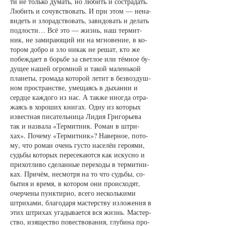
ти не толь­ко ду­мать, но лю­бить и со­стра­дать.
Лю­бить и со­чувст­во­вать. И при этом — не­на­
ви­деть и зло­радст­во­вать, за­ви­до­вать и де­лать
под­лос­ти… Всё это — жизнь, наш тер­мит­
ник, не за­ми­ра­ю­щий ни на мгно­ве­ние, в ко­
то­ром добро и зло ни­как не ре­шат, кто же
по­беж­да­ет в борь­бе за свет­лое или тём­ное бу­
ду­щее на­шей ог­ром­ной и та­кой ма­лень­кой
пла­не­ты, гро­ма­да ко­то­рой ле­тит в без­воз­душ­
ном прост­ранст­ве, уме­ща­ясь в ды­ха­нии и
серд­це каж­до­го из нас. А так­же иног­да от­ра­
жа­ясь в хо­ро­ших кни­гах. Од­ну из ко­то­рых
из­вест­ная пи­са­тель­ни­ца Ли­дия Гри­горь­е­ва
так и на­зва­ла «Тер­мит­ник. Ро­ман в штри­
хах». По­че­му «Тер­мит­ник»? На­вер­ное, по­то­
му, что ро­ман очень гус­то на­се­лён ге­ро­я­ми,
судь­бы ко­то­рых пе­ре­се­ка­ют­ся как ис­кус­но и
при­хот­ли­во сде­лан­ные пе­ре­хо­ды в тер­мит­ни­
ках. При­чём, не­смот­ря на то что судь­бы, со­
бы­тия и вре­мя, в ко­то­ром они про­ис­хо­дят,
очер­че­ны пунк­тир­но, все­го не­сколь­ки­ми
штри­ха­ми, бла­го­да­ря мас­тер­ст­ву из­ло­же­ния в
этих штри­хах уга­ды­ва­ет­ся вся жизнь. Мас­тер­
ст­во, изя­щест­во по­вест­во­ва­ния, глу­би­на про­