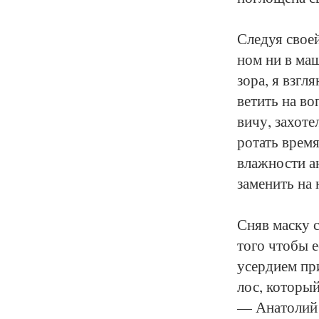
Сле­дуя сво­ей
ном ни в ма­ши
зо­ра, я взгля
ве­тить на во­
ви­чу, за­хо­т
ро­тать вре­мя,
влаж­нос­ти ан
за­ме­нить на
Сняв мас­ку с
то­го что­бы е
усер­ди­ем пр
лос, ко­то­рый
— Ана­то­лий 