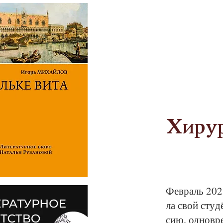
Хиру
Фев­раль 2021
ла свой сту­д
сию, од­нов­р