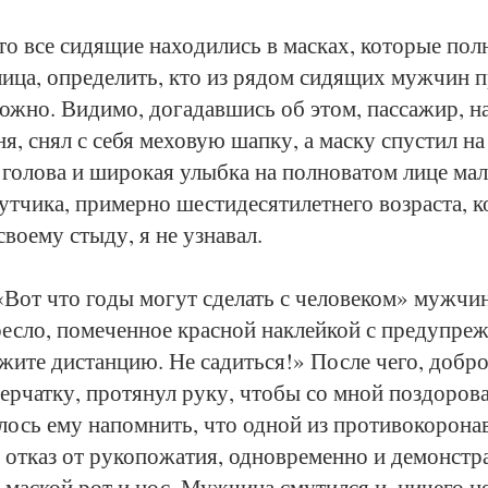
то все си­дя­щие на­хо­ди­лись в мас­ках, ко­то­рые по
ли­ца, опре­де­лить, кто из ря­дом си­дя­щих муж­чин п
ож­но. Ви­ди­мо, до­га­дав­шись об этом, пас­са­жир, на
ня, снял с се­бя ме­хо­вую шап­ку, а мас­ку спус­тил на
го­ло­ва и ши­ро­кая улыб­ка на пол­но­ва­том ли­це ма
ут­чи­ка, при­мер­но шес­ти­де­ся­ти­лет­не­го воз­рас­та, 
сво­е­му сты­ду, я не узна­вал.
«Вот что го­ды мо­гут сде­лать с че­ло­ве­ком» муж­чи­
ес­ло, по­ме­чен­ное крас­ной на­клей­кой с пре­дуп­ре
и­те дис­тан­цию. Не са­дить­ся!» Пос­ле че­го, добр
ер­чат­ку, про­тя­нул ру­ку, что­бы со мной поз­до­ро­в
ось ему на­пом­нить, что од­ной из про­ти­во­ко­ро­на­
я от­каз от ру­ко­по­жа­тия, од­нов­ре­мен­но и де­мон­ст­
 мас­кой рот и нос. Муж­чи­на сму­тил­ся и, ни­че­го не