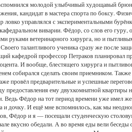
пом­нил­ся мо­ло­дой улыб­чи­вый ху­до­ща­вый брю­н
о­же­ния, кан­ди­дат в мас­те­ра спор­та по бок­су. Фи­зи
ар лов­ко управ­лял­ся с экс­пе­ри­мен­таль­ны­ми бу­рён­
 ка­фед­раль­ном ви­ва­рии. Фёдор, со слов его гу­ру, о
­ми ру­ка­ми ве­те­ри­нар­но­го хи­рур­га, но и пыт­ли­
. Сво­е­го та­лант­ли­во­го уче­ни­ка сра­зу же пос­ле за­щ
­щий ка­фед­рой про­фес­сор Пет­ра­ков пла­ни­ро­вал пр
цен­та. И во­об­ще, блес­тя­ще­го хи­рур­га и пыт­ли­во­г
е­нем со­би­рал­ся сде­лать сво­им при­ем­ни­ком. Так­же
­же про­вёл пред­ва­ри­тель­ные и успеш­ные пе­ре­го­в
ду предо­став­ле­ния ему двух­ком­нат­ной квар­ти­ры н
и. Ведь Фёдор на тот пе­ри­од вре­ме­ни уже имел же
а и доч­ку. И ещё мне вспом­ни­лось, как мы не­од­но­
ов, Фёдор и я — по­се­ща­ли сту­ден­чес­кую сто­ло­в
а­ле вкус­но обе­да­ли. А во вре­мя еды ве­ли бе­се­ды о