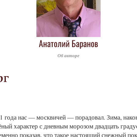
Анатолий Баранов
Об авторе
рг
 го­да нас — моск­ви­чей — по­ра­до­вал. Зи­ма, на­ко­
ё­ный ха­рак­тер с днев­ным мо­ро­зом двад­цать гра­д
е­мен­но по­ка­зав, что та­кое на­сто­я­щий снеж­ный по