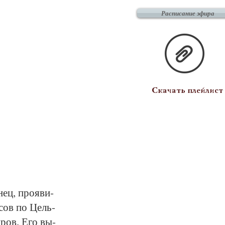
Расписание эфира
Скачать плейлист
нец, про­яви­
у­сов по Цель­
­кров. Его вы­