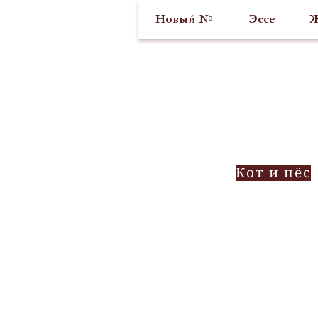
Новый №
Эссе
Ж
Кот и пёс