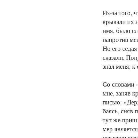
Из-за то­го, ч
кры­ва­ли их 
имя, бы­ло сл
на­про­тив ме­
Но его се­дая 
ска­за­ли. По­п
знал ме­ня, к 
Со сло­ва­ми 
мне, за­няв кр
писью: «Дер­ж
ба­ясь, сняв п
тут же при­шл
мер яв­ля­ет­с
нее за­кры­вая