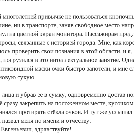
 мно­го­лет­ней при­выч­ке не поль­зо­вать­ся кно­поч­н
­не, ни в транс­пор­те, за­няв сво­бод­ное мес­то на­про
­нул на цвет­ной эк­ран мо­ни­то­ра. Пас­са­жи­рам пред­л
про­сы, свя­зан­ные с ис­то­ри­ей го­ро­да. Мне, как ко­
е­лось про­ве­рить свои по­зна­ния в этой об­лас­ти, и я
 по­гру­зил­ся в это ин­тел­лек­ту­аль­ное за­ня­тие. Од­н
­ти­ко­вид­ной мас­ки оч­ки быст­ро за­по­те­ли, и мне сл
 но­вую сухую.
 ли­ца и убрав её в сум­ку, од­нов­ре­мен­но до­став но
ё сра­зу за­кре­пить на по­ло­жен­ном мес­те, ку­соч­ко
и­нял­ся про­ти­рать стёк­ла оч­ков. И тут же услы­шал
 на­звал ме­ня по име­ни и от­чест­ву:
Ев­гень­е­вич, здравст­вуй­те!