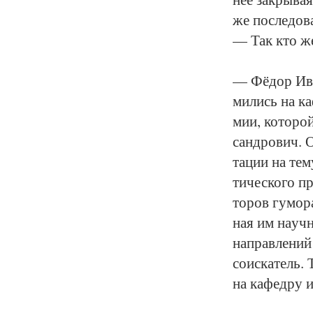
же по­сле­до­в
— Так кто же 
— Фёдор Ива­н
ми­лись на ка­
мии, ко­то­ро
сан­дро­вич. О
та­ции на те­м
ти­чес­ко­го п
то­ров гу­мо­р
ная им на­уч­н
на­прав­ле­ни
со­ис­ка­тель.
на ка­фед­ру и