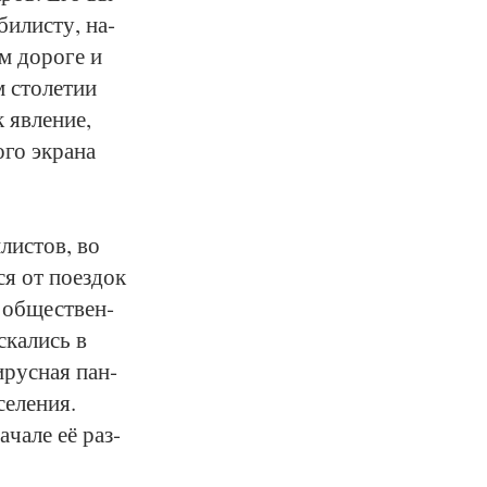
би­лис­ту, на­
м до­ро­ге и
 сто­ле­тии
 яв­ле­ние,
­го эк­ра­на
­лис­тов, во
ся от по­ез­док
я об­щест­вен­
­ка­лись в
и­рус­ная пан­
е­ле­ния.
­ча­ле её раз­