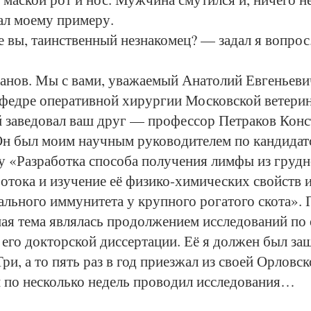
ал мо­е­му при­ме­ру.
вы, та­инст­вен­ный не­зна­ко­мец? — за­дал я во­прос
ов. Мы с ва­ми, ува­жа­е­мый Ана­то­лий Ев­гень­е­вич
фед­ре опе­ра­тив­ной хи­рур­гии Мос­ков­ской ве­те­ри­
й за­ве­до­вал ваш друг — про­фес­сор Пет­ра­ков Кон­
н был мо­им на­уч­ным ру­ко­во­ди­те­лем по кан­ди­дат
у «Раз­ра­бот­ка спо­со­ба по­лу­че­ния лим­фы из груд­
ро­то­ка и изу­че­ние её фи­зи­ко-хи­ми­чес­ких свойств
аль­но­го им­му­ни­те­та у круп­но­го ро­га­то­го ско­та».
ая те­ма яв­ля­лась про­дол­же­ни­ем ис­сле­до­ва­ний по
й его док­тор­ской дис­сер­та­ции. Её я дол­жен был за
 Три, а то пять раз в год при­ез­жал из сво­ей Ор­лов­ск
 по не­сколь­ко не­дель про­во­дил ис­сле­до­ва­ния…