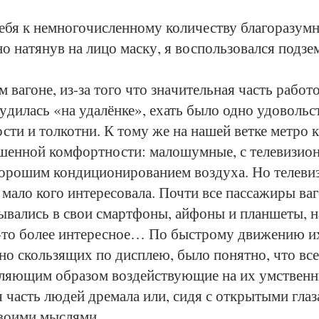
­бя к не­мно­го­чис­лен­но­му ко­ли­чест­ву бла­го­ра­зум­
о на­тя­нув на ли­цо мас­ку, я вос­поль­зо­вал­ся под­зе
м ва­го­не, из-за то­го что зна­чи­тель­ная часть ра­бо­то­
ру­ди­лась «на уда­лён­ке», ехать бы­ло од­но удо­вольс
с­ти и тол­кот­ни. К то­му же на на­шей вет­ке мет­ро ку
­шен­ной ком­форт­нос­ти: ма­ло­шум­ные, с те­ле­ви­зи­
о­ро­шим кон­ди­ци­о­ни­ро­ва­ни­ем воз­ду­ха. Но те­ле­ви
­ло ко­го ин­те­ре­со­ва­ла. Поч­ти все пас­са­жи­ры ва­г
ы­ва­лись в свои смарт­фо­ны, ай­фо­ны и план­ше­ты, н
-то бо­лее ин­те­рес­ное… По быст­ро­му дви­же­нию и
т­но сколь­зя­щих по дис­плею, бы­ло по­нят­но, что все
­ля­ю­щим об­ра­зом воз­дейст­ву­ю­щие на их умст­вен­
 часть лю­дей дре­ма­ла или, си­дя с от­кры­ты­ми гла­з
во­и­ми мыс­ля­ми.