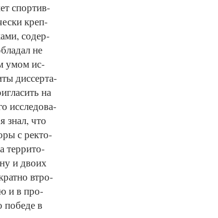
ет спор­тив­
­чес­ки креп­
ка­ми, со­дер­
б­ла­дал не
вым умом ис­
и­ты дис­сер­та­
и­гла­сить на
о ис­сле­до­ва­
 я знал, что
о­ры с рек­то­
а тер­ри­то­
­ну и дво­их
крат­но втро­
ую и в про­
 по­бе­де в