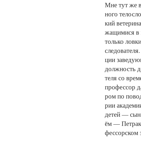
Мне тут же вс
но­го те­лос­л
кий ве­те­ри­н
жа­щи­ми­ся в
толь­ко лов­ки
сле­до­ва­те­ля
ции за­ве­ду­ю
долж­ность до­
те­ля со вре­м
про­фес­сор да
ром по по­во­
рии ака­де­ми
де­тей — сы­н
ём — Пет­ра­к
фес­сор­ском з