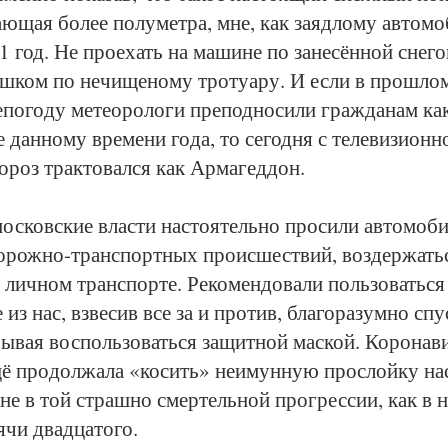
а­ю­щая бо­лее по­лу­мет­ра, мне, как за­яд­ло­му ав­то­мо­
 год. Не про­ехать на ма­ши­не по за­не­сён­ной сне­го
ш­ком по не­чи­ще­но­му тро­туа­ру. И если в про­ш­лом
по­го­ду ме­тео­ро­ло­ги пре­под­но­си­ли граж­да­нам как
дан­но­му вре­ме­ни го­да, то се­год­ня с те­ле­ви­зи­он­но
о­роз трак­то­вал­ся как Ар­ма­гед­дон.
мос­ков­ские влас­ти на­сто­я­тель­но про­си­ли ав­то­мо­би
о­рож­но-транс­порт­ных про­ис­шест­вий, воз­дер­жать­
 лич­ном транс­пор­те. Ре­ко­мен­до­ва­ли поль­зо­вать­с
з нас, взве­сив все за и про­тив, бла­го­ра­зум­но спус
бы­вая вос­поль­зо­вать­ся за­щит­ной мас­кой. Ко­ро­на­в
ё про­дол­жа­ла «ко­сить» не­имун­ную про­слой­ку на­с
не в той страш­но смер­тель­ной про­грес­сии, как в на
­чи двад­ца­то­го.