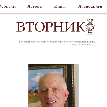
урналы
Авторы
Книги
Аудиокниги
ВТОР
НИК
Толстый зависимый* литературно-художественный журнал
* от дня недели и погоды