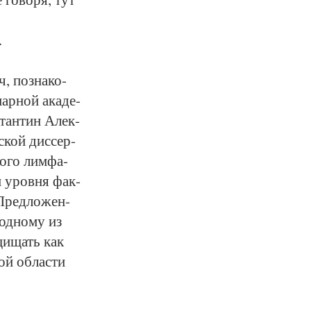
.
, по­зна­ко­
нар­ной ака­де­
стан­тин Алек­
­ской дис­сер­
но­го лим­фа­
 и уров­ня фак­
 Пред­ло­жен­
 од­но­му из
­щи­щать как
ой об­лас­ти