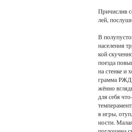
При­чис­лив се
лей, по­слуш­н
В по­лу­пус­то
на­се­ле­ния т
кой ску­чен­но
по­ез­да по­вы
на стен­ке и х
грам­ма РЖД ма
жён­но вгля­д
для се­бя что
тем­пе­ра­мен
в иг­ры, отуп
нос­ти. Ма­лая
по­гло­ще­на с