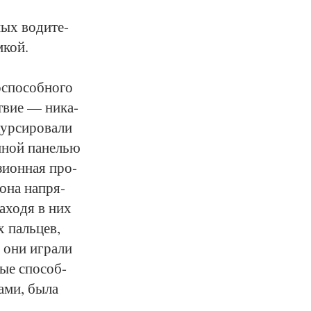
ных во­ди­те­
м­кой.
с­по­соб­но­го
т­вие — ни­ка­
р­си­ро­ва­ли
он­ной па­нелью
­зи­он­ная про­
о­на на­пря­
а­хо­дя в них
х паль­цев,
 они иг­ра­ли
ные спо­соб­
а­ми, бы­ла