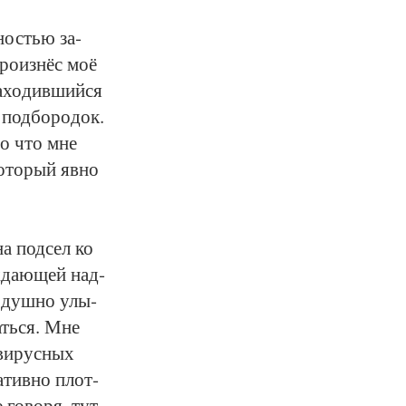
л­ностью за­
ро­из­нёс моё
­хо­див­ший­ся
 под­бо­ро­док.
­ло что мне
ко­то­рый яв­но
на под­сел ко
ж­да­ю­щей над­
о­душ­но улы­
ать­ся. Мне
ви­рус­ных
ра­тив­но плот­
 го­во­ря, тут