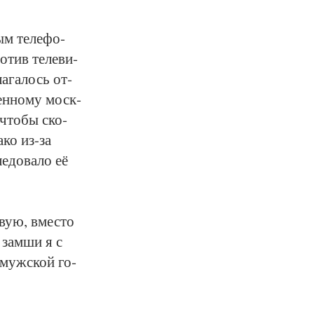
ым те­ле­фо­
­тив те­ле­ви­
а­га­лось от­
рен­но­му моск­
, что­бы ско­
а­ко из-за
е­до­ва­ло её
­вую, вмес­то
м зам­ши я с
 муж­ской го­