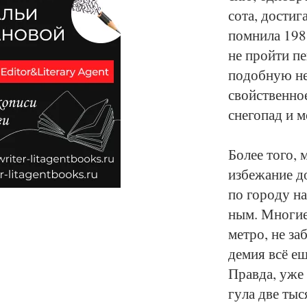
со­та, до­сти­г
пом­ни­ла 1981
не прой­ти пе
по­доб­ную не­
свойст­вен­ное 
сне­го­пад и м
Бо­лее то­го, 
из­бе­жа­ние д
по го­ро­ду на
ным. Мно­гие и
мет­ро, не за­
де­мия всё ещ
Прав­да, уже 
гу­ла две ты­ся