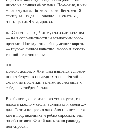
ни­кто не слы­шал её от ме­ня. По-мо­е­му, в ней
мно­го му­зы­ки. Воз­мож­но, это Бет­хо­вен. Я
слы­шу её. Ну да… Ко­неч­но… Со­на­та 31,
часть третья. Фу­га, ари­о­зо.
«…Спа­се­ние лю­дей от жут­ко­го оди­но­чест­ва
— не в со­при­част­нос­ти че­ло­ве­чес­ким со­об­
щест­вам. По­то­му что лю­бое уме­ние тво­рить
— глу­бо­ко лич­ное ка­чест­во. Добро и лю­бовь
тол­пой не со­тво­ришь».
* *
До­мой, до­мой, к Ане. Там най­дёт­ся успо­ко­е­
ние от без­ум­ств по­след­них ча­сов. Фо­тий вы­
ско­чил из про­лёт­ки, взле­тел по лест­ни­це к
се­бе, на чет­вёр­тый этаж.
В ка­би­не­те дол­го хо­дил из уг­ла в угол, са­
дил­ся в крес­ло у сто­ла, вска­ки­вал и сно­ва хо­
дил. По­том по­про­сил чаю. Аня при­нес­ла ста­
кан в под­ста­кан­ни­ке и роб­ко спро­си­ла, чем
он обес­по­ко­ен. Фо­тий как мож­но рав­но­душ­
ней спро­сил: