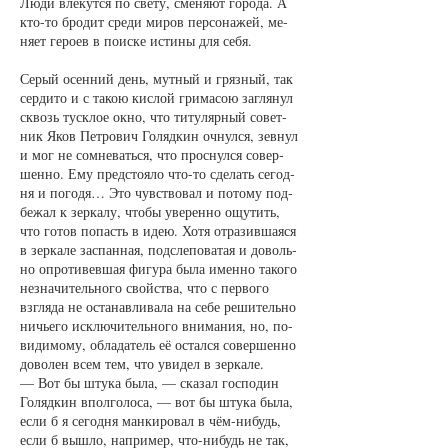
Лю­ди вле­кут­ся по све­ту, сме­ня­ют го­ро­да. А
кто-то бро­дит сре­ди ми­ров пер­со­на­жей, ме­
ня­ет ге­ро­ев в по­ис­ке ис­ти­ны для се­бя.
Се­рый осен­ний день, мут­ный и гряз­ный, так
сер­ди­то и с та­кою кис­лой гри­ма­сою за­гля­нул
сквозь тус­клое ок­но, что ти­ту­ляр­ный со­вет­
ник Яков Пет­ро­вич Го­ляд­кин оч­нул­ся, зев­нул
и мог не со­мне­вать­ся, что про­снул­ся со­вер­
шен­но. Ему пред­сто­я­ло что-то сде­лать се­год­
ня и по­го­дя… Это чувст­во­вал и по­то­му под­
бе­жал к зер­ка­лу, что­бы уве­рен­но ощу­тить,
что го­тов по­пасть в идею. Хо­тя от­ра­зив­ша­я­ся
в зер­ка­ле за­спан­ная, под­сле­по­ва­тая и до­воль­
но опро­ти­вев­шая фи­гу­ра бы­ла имен­но та­ко­го
не­зна­чи­тель­но­го свойст­ва, что с пер­во­го
взгля­да не оста­нав­ли­ва­ла на се­бе ре­ши­тель­но
ни­чье­го ис­клю­чи­тель­но­го вни­ма­ния, но, по-
ви­ди­мо­му, об­ла­да­тель её остал­ся со­вер­шен­но
до­во­лен всем тем, что уви­дел в зер­ка­ле.
— Вот бы шту­ка бы­ла, — ска­зал гос­по­дин
Го­ляд­кин впол­го­ло­са, — вот бы шту­ка бы­ла,
если б я се­год­ня ман­ки­ро­вал в чём-ни­будь,
если б вы­шло, на­при­мер, что-ни­будь не так,