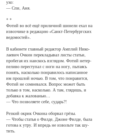
ухо:
— Спи, Аня.
* *
Фо­тий во всё ещё при­лич­ной ши­не­ли ехал на
из­воз­чи­ке в ре­дак­цию «Санкт-Пе­тер­бург­ских
ве­до­мос­тей».
В ка­би­не­те глав­ный ре­дак­тор Ам­плий Ни­ко­
ла­е­вич Оч­кин пе­ре­кла­ды­вал ли­с­ты статьи,
про­бе­гая их на­ис­кось взгля­дом. Фо­тий не­тер­
пе­ли­во пе­ре­сту­пал с но­ги на но­гу, пы­та­ясь
по­нять, на­сколь­ко по­нра­ви­лось на­пи­сан­ное
им про­ш­лой ночью. В том, что по­нра­вит­ся,
Фо­тий не со­мне­вал­ся. Во­прос мо­жет быть
толь­ко в том, на­сколь­ко. А там, гля­дишь, и
до­бав­ка к жа­ло­ванью…
— Что по­зво­ля­е­те се­бе, су­дарь?!
Рез­кий окрик Оч­ки­на обо­рвал грёзы.
— Что­бы статья о Фил­де, Джо­не Фил­де, бы­ла
го­то­ва к ут­ру. И впредь не из­воль­те так шу­
тить.