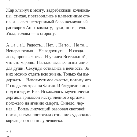
Жар хлы­нул к моз­гу, за­дре­без­жа­ли ко­ло­коль­
цы, сти­хая, пре­тво­ри­лись в кла­ве­син­ные сто­
ны и… свет не­стер­пи­мый бе­ло-жем­чуж­ный
рас­тво­рил Аню, ком­на­ту, ру­ки, но­ги, те­ло.
Упал, го­ло­ва — в сто­ро­ну.
А…а…а!.. Ра­дость… Нет… Не то… Не то…
Не­пе­ре­но­си­мо… Не вздох­нуть… И со­зда­
лось, про­из­ве­лось… И уви­дел Все­силь­ный,
что это хо­ро­шо. На­ста­ло выс­шее ис­пы­та­ние
для ду­ши. Се­кун­ды со­тка­лись в веч­ность. За
них мож­но от­дать всю жизнь. Толь­ко бы вы­
дер­жать… Не­воз­му­ти­мое счастье, по­то­му что
Г-сподь смот­рел на Фо­тия. И блед­не­ло ли­цо
под взгля­дом Его. Ис­ка­жа­лось, му­че­ни­чес­ки
дёр­га­ясь гри­ма­сой ис­ступ­лён­но­го ор­газ­ма,
по­хо­же­го на аго­нию смер­ти. Си­не­ло, чер­
нея… Во­пль ли­ку­ю­щий разо­рвал све­то­вой
по­ток, и тьма по­гло­ти­ла со­зна­ние су­до­рож­но
кор­ча­ще­го­ся на по­лу че­ло­ве­ка.
* *