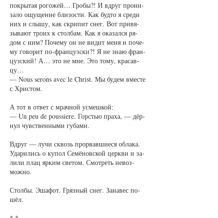
по­кры­тая ро­го­жей… Гро­бы?! И вдруг про­ни­
за­ло ощу­ще­ние бли­зос­ти. Как буд­то я сре­ди
них и слы­шу, как скри­пит снег. Вот при­вя­
зы­ва­ют тро­их к стол­бам. Как я ока­зал­ся ря­
дом с ним? По­че­му он не ви­дит ме­ня и по­че­
му го­во­рит по-фран­цуз­ски?! Я не знаю фран­
цуз­ский! А… это не мне. Это то­му, кра­сав­
цу…
— Nous serons avec le Christ. Мы бу­дем вмес­те
с Хрис­том.
А тот в от­вет с мрач­ной усмеш­кой:
— Un peu de poussiere. Гор­стью пра­ха, — дёр­
нул чувст­вен­ны­ми гу­ба­ми.
Вдруг — лу­чи сквозь про­рвав­ши­е­ся об­ла­ка.
Уда­ри­лись о ку­пол Се­мёнов­ской церк­ви и за­
ли­ли плац яр­ким све­том. Смот­реть не­воз­
мож­но.
Стол­бы. Эша­фот. Гряз­ный снег. За­на­вес по­
шёл.
* *