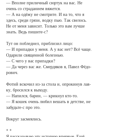
— Впол­не при­лич­ный сюр­тук на вас. Не
очень со стра­да­ни­ем вя­жет­ся.
— А на одёжу не смот­ри­те. И на то, что я
здесь, сре­ди гря­зи, вод­ку пью. Так све­лось.
Не от ме­ня за­ви­сит. Толь­ко это вам луч­ше
знать. Ведь пи­ши­те-с?
Тут он по­блед­нел, при­бли­зил ли­цо:
— И при­пад­ки у ме­ня. А у вас нет? Всё ча­ще.
Ода­ри­ли свя­щен­ной бо­лезнью.
— С че­го у вас при­пад­ки?
— Да че­рез вас же. Смер­дя­ков я, Па­вел Фёдо­
ро­вич.
Фо­тий вско­чил из-за сто­ла и, опро­ки­нув лав­
ку, бро­сил­ся к вы­хо­ду.
— На­пил­ся, ба­рин, — крик­нул кто-то.
— Я ко­шек очень лю­бил ве­шать в дет­ст­ве, не
за­будь­те-с про это.
Во­круг за­сме­я­лись.
* *
Я рас­ска­зы­ваю эту ис­то­рию впер­вые. Ещё