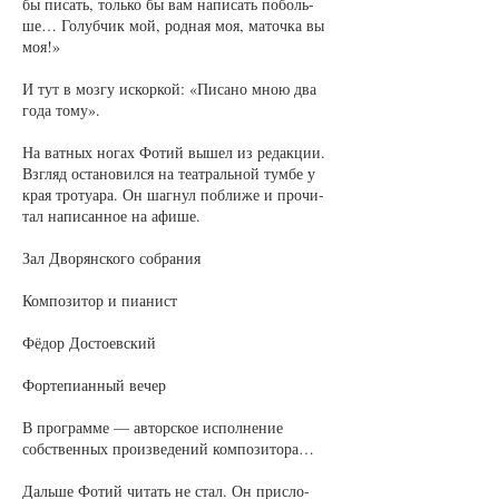
бы пи­сать, толь­ко бы вам на­пи­сать по­боль­
ше… Го­луб­чик мой, род­ная моя, ма­точ­ка вы
моя!»
И тут в моз­гу ис­кор­кой: «Пи­са­но мною два
го­да то­му».
На ват­ных но­гах Фо­тий вы­шел из ре­дак­ции.
Взгляд оста­но­вил­ся на те­ат­раль­ной тум­бе у
края тро­туа­ра. Он шаг­нул по­бли­же и про­чи­
тал на­пи­сан­ное на афи­ше.
Зал Дво­рян­ско­го со­бра­ния
Ком­по­зи­тор и пи­а­нист
Фёдор До­сто­ев­ский
Фор­те­пи­ан­ный ве­чер
В про­грам­ме — ав­тор­ское ис­пол­не­ние
собст­вен­ных про­из­ве­де­ний ком­по­зи­то­ра…
Даль­ше Фо­тий чи­тать не стал. Он при­сло­