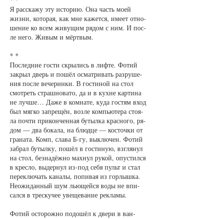
Я рас­ска­жу эту ис­то­рию. Она часть мо­ей
жиз­ни, ко­то­рая, как мне ка­жет­ся, име­ет от­но­
ше­ние ко всем жи­ву­щим ря­дом с ним. И пос­
ле не­го. Жи­вым и мёрт­вым.
* *
По­след­ние гос­ти скры­лись в лиф­те. Фо­тий
за­крыл дверь и по­шёл ос­мат­ри­вать раз­ру­ше­
ния пос­ле ве­че­рин­ки. В гос­ти­ной на стол
смот­реть страш­но­ва­то, да и в кух­не кар­ти­на
не луч­ше… Да­же в ком­на­те, ку­да гос­тям вход
был мяг­ко за­пре­щён, воз­ле ком­пью­те­ра сто­я­
ла поч­ти при­кон­чен­ная бу­тыл­ка крас­но­го, ря­
дом — два бо­ка­ла, на блюд­це — кос­точ­ки от
гра­на­та. Комп, сла­ва Б-гу, вы­клю­чен. Фо­тий
за­брал бу­тыл­ку, по­шёл в гос­ти­ную, взгля­нул
на стол, без­на­дёж­но мах­нул ру­кой, опус­тил­ся
в крес­ло, вы­дер­нул из-под се­бя пульт и стал
пе­ре­клю­чать ка­на­лы, по­пи­вая из гор­лыш­ка.
Не­ожи­дан­ный шум лью­щей­ся во­ды не впи­
сал­ся в трес­ку­чее уве­ще­ва­ние рек­ла­мы.
Фо­тий ос­то­рож­но по­до­шёл к две­ри в ван­