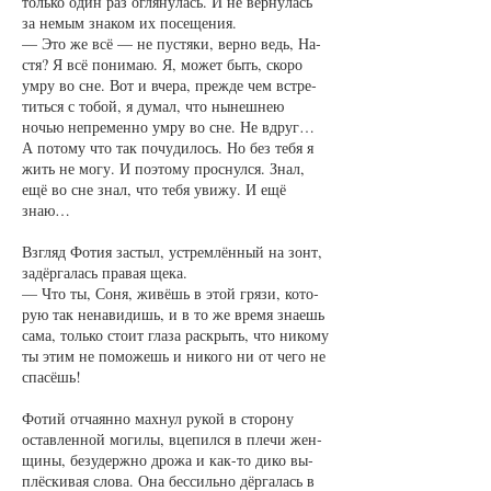
толь­ко один раз огля­ну­лась. И не вер­ну­лась
за не­мым зна­ком их по­се­ще­ния.
— Это же всё — не пус­тя­ки, вер­но ведь, На­
стя? Я всё по­ни­маю. Я, мо­жет быть, ско­ро
умру во сне. Вот и вче­ра, преж­де чем встре­
тить­ся с то­бой, я ду­мал, что ны­неш­нею
ночью не­пре­мен­но умру во сне. Не вдруг…
А по­то­му что так по­чу­ди­лось. Но без те­бя я
жить не мо­гу. И по­это­му про­снул­ся. Знал,
ещё во сне знал, что те­бя уви­жу. И ещё
знаю…
Взгляд Фо­тия за­стыл, устрем­лён­ный на зонт,
за­дёр­га­лась пра­вая ще­ка.
— Что ты, Со­ня, жи­вёшь в этой гря­зи, ко­то­
рую так не­на­ви­дишь, и в то же вре­мя зна­ешь
са­ма, толь­ко сто­ит гла­за рас­крыть, что ни­ко­му
ты этим не по­мо­жешь и ни­ко­го ни от че­го не
спа­сёшь!
Фо­тий от­ча­ян­но мах­нул ру­кой в сто­ро­ну
остав­лен­ной мо­ги­лы, вце­пил­ся в пле­чи жен­
щи­ны, без­удер­ж­но дро­жа и как-то ди­ко вы­
плёс­ки­вая сло­ва. Она бес­силь­но дёр­га­лась в