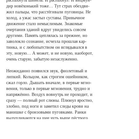
дир но­вёхонь­кий то­же… Тут страх обез­д­ви­
жил паль­цы, что рас­стёги­ва­ли пу­го­ви­цы. Не
хо­лод, а ужас за­стыл сус­та­вы. При­выч­ное
дви­же­ние ста­ло не­мыс­ли­мым. Зна­ко­мые
очер­та­ния зда­ний вдруг уви­де­лись со­всем
дру­ги­ми. Па­мять цеп­ля­лась за преж­нее, но
за­во­лок­ло со­зна­ние, ис­чез­ла прош­лая кар­
тин­ка, и с лю­бо­пыт­ст­вом он вгля­ды­вал­ся в
эту, но­вую… А мо­жет, и не но­вую, на­обо­рот,
очень ста­рую, за­бы­тую не­за­слу­жен­но.
Не­ожи­дан­но по­явил­ся звук, фи­о­ле­то­вый и
лип­кий. Коль­цом, как стро­гим ошей­ни­ком,
сжал гор­ло. Ды­шать вна­ча­ле, в пер­вые мгно­
ве­ния, толь­ко в пер­вые мгно­ве­ния, труд­но и
на­пря­жён­но. Воз­дух во­внутрь не про­хо­дит, и
сра­зу — пол­ный рот слю­ны. Плю­нул ярост­но,
злоб­но, под но­ги и за­ме­тил сле­ды кро­ви на
ма­ниш­ке с брон­зо­вы­ми пу­гов­ка­ми. Ран­ки
вы­луп­ли­ва­ют­ся на шее чуть вы­ше пёст­ро­го
шёл­ко­во­го гал­сту­ка… Ошей­ник-то стро­гий…
Но это всё — ни­че­го-с… Глав­ное, дум­ку