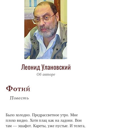
Леонид Улановский
Об авторе
Фотий
Повесть
Бы­ло хо­лод­но. Пред­рас­свет­ное ут­ро. Мне
пло­хо вид­но. Хо­тя плац как на ла­до­ни. Вон
там — эша­фот. Ка­ре­ты, уже пу­с­тые. И те­ле­га,