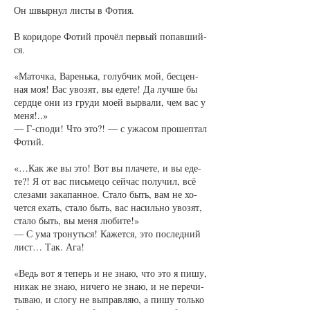
Он швыр­нул ли­с­ты в Фо­тия.
В ко­ри­до­ре Фо­тий про­чёл пер­вый по­пав­ший­
ся.
«Ма­точ­ка, Ва­рень­ка, го­луб­чик мой, бес­цен­
ная моя! Вас уво­зят, вы еде­те! Да луч­ше бы
серд­це они из гру­ди мо­ей вы­рва­ли, чем вас у
ме­ня!..»
— Г-спо­ди! Что это?! — с ужа­сом про­шеп­тал
Фо­тий.
«…Как же вы это! Вот вы пла­че­те, и вы еде­
те?! Я от вас пись­ме­цо сей­час по­лу­чил, всё
сле­за­ми за­ка­пан­ное. Ста­ло быть, вам не хо­
чет­ся ехать, ста­ло быть, вас на­силь­но уво­зят,
ста­ло быть, вы ме­ня лю­би­те!»
— С ума тро­нуть­ся! Ка­жет­ся, это по­след­ний
лист… Так. Ага!
«Ведь вот я те­перь и не знаю, что это я пи­шу,
ни­как не знаю, ни­че­го не знаю, и не пе­ре­чи­
ты­ваю, и сло­гу не вы­прав­ляю, а пи­шу толь­ко