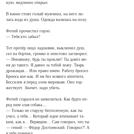
ную, мед­лен­но от­крыл.
В ван­не сто­ял го­лый муж­чи­на, на не­го ли­
лась во­да из ду­ша. Одеж­да ва­ля­лась на по­лу.
Фо­тий про­чис­тил гор­ло.
— Те­бя кто за­был?
Тот про­тёр ли­цо ла­до­ня­ми, вы­клю­чил душ,
сел на бор­тик, гром­ко и не­ис­то­во за­го­во­рил:
— Не­на­ви­жу, будь ты про­клят! Ты до­вёл ме­
ня до та­ко­го. Я дав­но за то­бой хо­жу. Тварь
дро­жа­щая… Или пра­во имею. Ра­бо­ту бро­сил.
Бре­юсь кое-как. И ем без вся­ко­го ап­пе­ти­та.
Бес­си­лен я пе­ред злом ми­ро­вым. Оно тор­
жест­ву­ет. Зна­чит, на­до убить.
Фо­тий ста­рал­ся не ше­ве­лить­ся. Как буд­то пе­
ред ним злая со­ба­ка…
— Толь­ко не ста­ру­ху бес­по­лез­ную, как ты
учил, а те­бя… Ко­то­рый идеи втю­хи­ва­ет та­
ким, как я… Ве­ря­щим… Сам го­во­рил, что ты
— ге­ний — Фёдор До­сто­ев­ский. Го­во­рил?! А
я те­бе по­ве­рил…