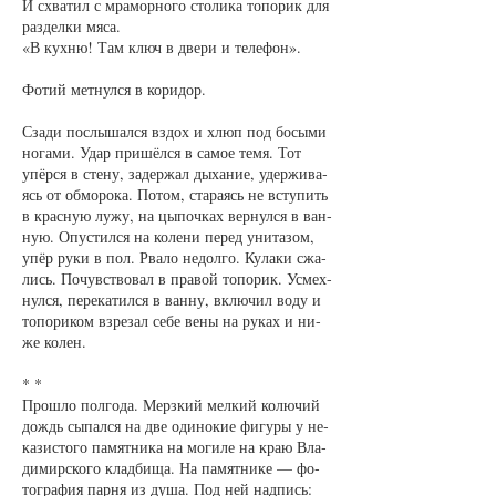
И схва­тил с мра­мор­но­го сто­ли­ка то­по­рик для
раз­дел­ки мя­са.
«В кух­ню! Там ключ в две­ри и те­ле­фон».
Фо­тий мет­нул­ся в ко­ри­дор.
Сза­ди по­слы­шал­ся вздох и хлюп под бо­сы­ми
но­га­ми. Удар при­шёл­ся в са­мое те­мя. Тот
упёр­ся в сте­ну, за­дер­жал ды­ха­ние, удер­жи­ва­
ясь от об­мо­ро­ка. По­том, ста­ра­ясь не всту­пить
в крас­ную лу­жу, на цы­поч­ках вер­нул­ся в ван­
ную. Опус­тил­ся на ко­ле­ни пе­ред уни­та­зом,
упёр ру­ки в пол. Рва­ло не­дол­го. Ку­ла­ки сжа­
лись. По­чувст­во­вал в пра­вой то­по­рик. Усмех­
нул­ся, пе­ре­ка­тил­ся в ван­ну, вклю­чил во­ду и
то­по­ри­ком взре­зал се­бе ве­ны на ру­ках и ни­
же ко­лен.
* *
Про­шло по­лго­да. Мерз­кий мел­кий ко­лю­чий
до­ждь сы­пал­ся на две оди­но­кие фи­гу­ры у не­
ка­зис­то­го па­мят­ни­ка на мо­ги­ле на краю Вла­
ди­мир­ско­го клад­би­ща. На па­мят­ни­ке — фо­
то­гра­фия пар­ня из ду­ша. Под ней над­пись: