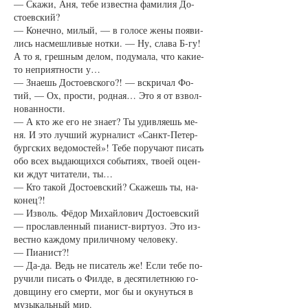
— Ска­жи, Аня, те­бе из­вест­на фа­ми­лия До­
сто­ев­ский?
— Ко­неч­но, ми­лый, — в го­ло­се же­ны по­яви­
лись на­смеш­ли­вые нот­ки. — Ну, сла­ва Б-гу!
А то я, греш­ным де­лом, по­ду­ма­ла, что ка­кие-
то не­при­ят­нос­ти у…
— Зна­ешь До­сто­ев­ско­го?! — вскри­чал Фо­
тий, — Ох, прос­ти, род­ная… Это я от взвол­
но­ван­нос­ти.
— А кто же его не зна­ет? Ты удив­ля­ешь ме­
ня. И это луч­ший жур­на­лист «Санкт-Пе­тер­
бург­ских ве­до­мос­тей»! Те­бе по­ру­ча­ют пи­сать
обо всех вы­да­ю­щих­ся со­бы­ти­ях, тво­ей оцен­
ки ждут чи­та­те­ли, ты…
— Кто та­кой До­сто­ев­ский? Ска­жешь ты, на­
ко­нец?!
— Из­воль. Фёдор Ми­хай­ло­вич До­сто­ев­ский
— про­слав­лен­ный пи­а­нист-вир­ту­оз. Это из­
вест­но каж­до­му при­лич­но­му че­ло­ве­ку.
— Пи­а­нист?!
— Да-да. Ведь не пи­са­тель же! Если те­бе по­
ру­чи­ли пи­сать о Фил­де, в де­ся­ти­лет­нюю го­
дов­щи­ну его смер­ти, мог бы и оку­нуть­ся в
му­зы­каль­ный мир.