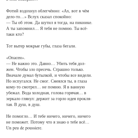
Фо­тий вздох­нул об­лег­чён­но: «Ах, вот в чём
де­ло-то…» Вслух ска­зал спо­кой­но:
— Ты об этом. Да шу­тил я тог­да, на пик­ни­ке.
А ты за­пом­нил… Я те­бя не пом­ню. Ты всё-
та­ки кто?
Тот вы­тер мок­рые гу­бы, гла­за бе­га­ли.
«Опа­сен».
— Не важ­но это. Дав­но… Убить те­бя дол­
жен. Что­бы зло пре­сечь. Страш­но толь­ко.
Вна­ча­ле ду­мал бу­тыл­кой, и что­бы все ви­де­ли.
Но ис­пу­гал­ся. Не смог. Сме­ял­ся ты, в гла­за
ко­му-то смот­рел… не пом­ню. Я в ван­ную
убе­жал. Во­да хо­лод­ная, го­ло­ва го­ря­чая… в
зер­ка­ло гля­нул: дер­жит за гор­ло идея про­кля­
тая. В душ, в душ.
Не по­мог­ло… И те­бе ни­че­го, ни­че­го, ни­че­го
не по­мо­жет. По­то­му что я знаю о те­бе всё…
Un peu de poussiere.