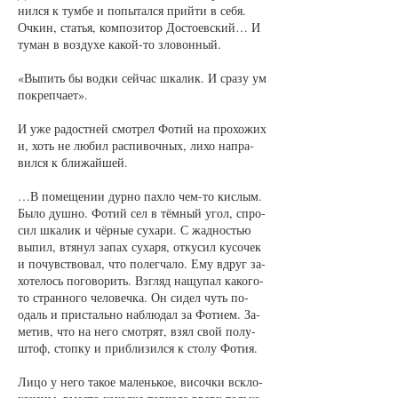
нил­ся к тум­бе и по­пы­тал­ся прий­ти в се­бя.
Оч­кин, статья, ком­по­зи­тор До­сто­ев­ский… И
ту­ман в воз­ду­хе ка­кой-то зло­вон­ный.
«Вы­пить бы вод­ки сей­час шка­лик. И сра­зу ум
по­креп­ча­ет».
И уже ра­дост­ней смот­рел Фо­тий на про­хо­жих
и, хоть не лю­бил рас­пи­воч­ных, ли­хо на­пра­
вил­ся к бли­жай­шей.
…В по­ме­ще­нии дур­но пах­ло чем-то кис­лым.
Бы­ло душ­но. Фо­тий сел в тём­ный угол, спро­
сил шка­лик и чёр­ные су­ха­ри. С жад­ностью
вы­пил, втя­нул за­пах су­ха­ря, от­ку­сил ку­со­чек
и по­чувст­во­вал, что по­лег­ча­ло. Ему вдруг за­
хо­те­лось по­го­во­рить. Взгляд на­щу­пал ка­ко­го-
то стран­но­го че­ло­веч­ка. Он си­дел чуть по­
одаль и при­сталь­но на­блю­дал за Фо­ти­ем. За­
ме­тив, что на не­го смот­рят, взял свой по­лу­
штоф, стоп­ку и при­бли­зил­ся к сто­лу Фо­тия.
Ли­цо у не­го та­кое ма­лень­кое, ви­соч­ки вскло­