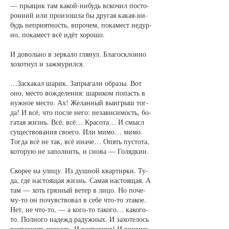
— пры­щик там ка­кой-ни­будь вско­чил по­сто­
рон­ний или про­изо­шла бы дру­гая ка­кая-ни­
будь не­при­ят­ность, впро­чем, по­ка­мест не­дур­
но, по­ка­мест всё идёт хо­ро­шо.
И до­воль­но в зер­ка­ло гля­нул. Бла­го­склон­но
хо­хот­нул и за­жму­рил­ся.
…За­ска­кал ша­рик. За­пры­га­ли об­ра­зы. Вот
оно, мес­то вож­де­ле­ния: ша­ри­ком по­пасть в
нуж­ное мес­то. Ах! Же­лан­ный вы­иг­рыш тог­
да! И всё, что пос­ле не­го: не­за­ви­си­мость, бо­
га­тая жизнь. Всё, всё… Кра­со­та… И смысл
су­щест­во­ва­ния сво­е­го. Или ми­мо… ми­мо.
Тог­да всё не так, всё ина­че… Опять пус­то­та,
ко­то­рую не за­пол­нить, и сно­ва — Го­ляд­кин.
Ско­рее на ули­цу. Из душ­ной квар­тир­ки. Ту­
да, где на­сто­я­щая жизнь. Са­мая на­сто­я­щая. А
там — хоть гряз­ный ве­тер в ли­цо. Но по­че­
му-то он по­чувст­во­вал в се­бе что-то эта­кое.
Нет, не что-то, — а ко­го-то та­ко­го… ка­ко­го-
то. Пол­но­го на­дежд ра­дуж­ных. И за­хо­те­лось
рас­пах­нуть ши­нель. И рас­пах­нул! И виц­мун­