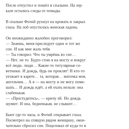
Пос­ле от­пус­тил и по­шёл в спаль­ню. На зер­
ка­ле оста­лись сле­ды от по­ма­ды.
В спаль­не Фо­тий рух­нул на кро­вать и за­крыл
гла­за. На лоб опус­ти­лась жен­ская ла­донь.
Он не­ожи­дан­но жа­лоб­но про­го­во­рил:
— Зна­ешь, ме­ня пре­сле­ду­ет один и тот же
сон. И как мне жаль те­бя.
— Ты го­во­рил. Что ты умрёшь во сне…
— Нет, не то. Буд­то стою я на мос­ту и во­круг
всё лю­ди, лю­ди… Ка­кие-то ти­ту­ляр­ные со­
вет­ни­ки. И до­ждь, будь он про­клят! И кто-то
уез­жа­ет в ка­ре­те… та, ко­то­рая… ма­точ­ка моя,
ан­гель­чик… А я — на мос­ту и не мо­гу по­ме­
шать… И до­ждь идёт, а ей ехать не­льзя: она
сла­бень­кая.
— «Прос­ту­ди­тесь», — кри­чу ей. Но до­ждь
шу­мит. И она, бед­нень­кая, не слы­шит…
Бьют где-то ча­сы, и Фо­тий от­кры­ва­ет гла­за.
По­смот­рел на спя­щую ря­дом жен­щи­ну, окон­
ча­тель­но сбро­сил сон. По­це­ло­вал её ку­да-то в