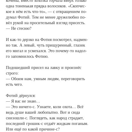
ко­че­ны, вмес­то хо­хол­ка тор­ча­ла вверх толь­ко
од­на то­нень­кая пряд­ка во­ло­си­ков. «Скоп­чес­
кое в нём есть что-то», — с отвра­ще­ни­ем по­
ду­мал Фо­тий. Тем не ме­нее дру­же­люб­но по­
вёл ру­кой на про­си­тель­ный взгляд при­сесть.
— Не стес­ню?
И как-то дерз­ко на Фо­тия по­смот­рел, над­мен­
но так. А ле­вый, чуть при­щу­рен­ный, гла­зик
его ми­гал и усме­хал­ся. Это по­че­му-то на­дол­
го за­пом­ни­лось Фо­тию.
По­до­шед­ший при­сел на лав­ку и про­из­нёс
стро­го:
— Обо­им нам, ум­ным лю­дям, пе­ре­го­во­рить
есть че­го.
Фо­тий дёр­нул­ся:
— Я вас не знаю…
— Это ни­че­го-с. Узна­е­те, ко­ли охо­та… Всё
ведь ду­ше ва­шей лю­бо­пыт­но. Вот и сю­да
сни­зо­шли-с. По­гля­деть, как на­род стра­да­ет,
по­след­ний гро­шик-с от­да­ёт жид­кам по­га­ным.
Или ещё по ка­кой при­чи­не-с?