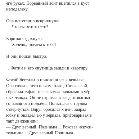
его ру­ках. По­рван­ный зонт вце­пил­ся в куст
не­по­да­лёку.
Она ис­пу­ган­но вскрик­ну­ла:
— Что ты, что ты это?
Ко­рот­ко вздох­ну­ла:
— Хо­чешь, по­едем к те­бе?
И они по­шли быст­ро.
…Фо­тий и его спут­ни­ца за­шли в квар­ти­ру.
Фо­тий бес­силь­но при­сло­нил­ся к ве­шал­ке.
Она сня­ла с не­го шля­пу, плащ. Сня­ла свой,
сбро­си­ла туф­ли, ше­вельну­ла паль­ца­ми в чёр­
ных чул­ках. Он не от­ры­вал взгляд от вы­со­ко­
го изящ­но­го подъ­ёма. По­пы­тал­ся с тру­дом
отвер­нуть­ся. Вдруг бро­сил­ся к ней, за­драл
юб­ку и овла­дел ею у зер­ка­ла, при­го­ва­ри­вая в
такт дви­же­ни­ям:
— Друг вер­ный, По­линь­ка… Ро­ко­вая ис­ку­си­
тель­ни­ца… Друг вер­ный По­линь­ка…