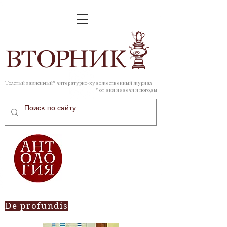
ВТОР
НИК
Толстый зависимый* литературно-художественный журнал
* от дня недели и погоды
De profundis