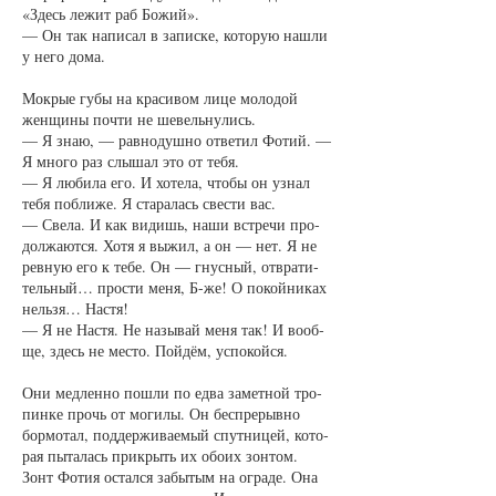
«Здесь ле­жит раб Бо­жий».
— Он так на­пи­сал в за­пис­ке, ко­то­рую на­шли
у не­го до­ма.
Мок­рые гу­бы на кра­си­вом ли­це мо­ло­дой
жен­щи­ны поч­ти не ше­вельну­лись.
— Я знаю, — рав­но­душ­но от­ве­тил Фо­тий. —
Я мно­го раз слы­шал это от те­бя.
— Я лю­би­ла его. И хо­те­ла, что­бы он узнал
те­бя по­бли­же. Я ста­ра­лась свес­ти вас.
— Све­ла. И как ви­дишь, на­ши встре­чи про­
дол­жа­ют­ся. Хо­тя я вы­жил, а он — нет. Я не
рев­ную его к те­бе. Он — гнус­ный, отвра­ти­
тель­ный… прос­ти ме­ня, Б-же! О по­кой­ни­ках
не­льзя… На­стя!
— Я не На­стя. Не на­зы­вай ме­ня так! И во­об­
ще, здесь не мес­то. Пой­дём, успо­кой­ся.
Они мед­лен­но по­шли по ед­ва за­мет­ной тро­
пин­ке прочь от мо­ги­лы. Он бес­пре­рыв­но
бор­мо­тал, под­дер­жи­ва­е­мый спут­ни­цей, ко­то­
рая пы­та­лась при­крыть их обо­их зон­том.
Зонт Фо­тия остал­ся за­бы­тым на огра­де. Она