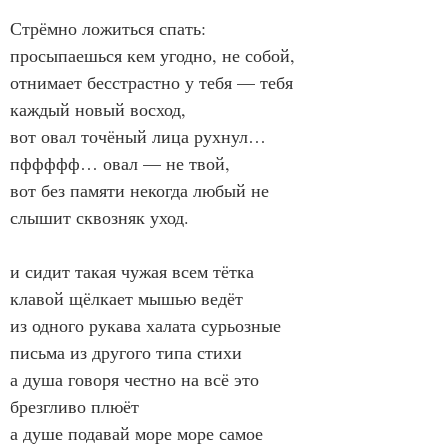
Стрёмно ложиться спать: 
просыпаешься кем угодно, не собой,
отнимает бесстрастно у тебя — тебя 
каждый новый восход,
вот овал точёный лица рухнул… 
пффффф… овал — не твой,
вот без памяти некогда любый не 
слышит сквозняк уход.
и сидит такая чужая всем тётка 
клавой щёлкает мышью ведёт
из одного рукава халата сурьозные 
письма из другого типа стихи
а душа говоря честно на всё это 
брезгливо плюёт
а душе подавай море море самое 