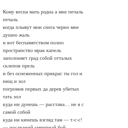
Кому весна мать родна а мне печаль 
печаль
когда плывут мои снега черно мне 
душно жаль
и вот беспамятством полно 
пространство мрак капель
заполоняет град собой отталых 
склепов прель
и без оснеженных прикрас ты гол и 
нищ и зол
погромов первых да дерев убитых 
тать эол
куда ни дунешь — расстава… не я с 
самой собой
куда ни кинешь взгляд там — т-с-с! 
— последний смертный бой