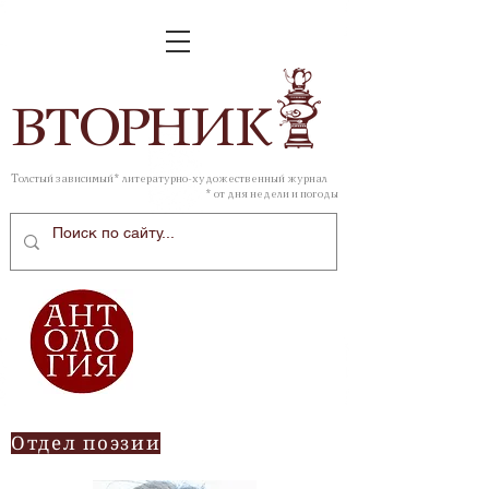
ВТОР
НИК
Толстый зависимый* литературно-художественный журнал
* от дня недели и погоды
Отдел поэзии