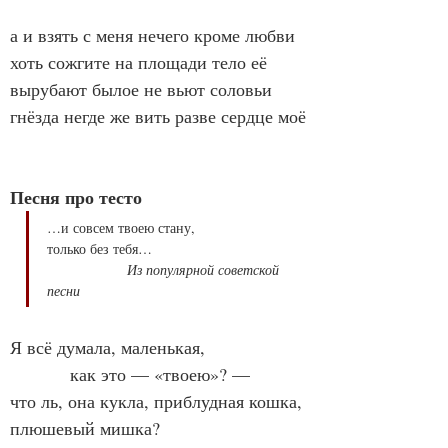
а и взять с меня нечего кроме любви
хоть сожгите на площади тело её
вырубают былое не вьют соловьи
гнёзда негде же вить разве сердце моё
Песня про тесто
…и совсем твоею стану,

только без тебя…

Из популярной советской 
песни
Я всё думала, маленькая,
            как это — «твоею»? —
что ль, она кукла, приблудная кошка, 
плюшевый мишка?