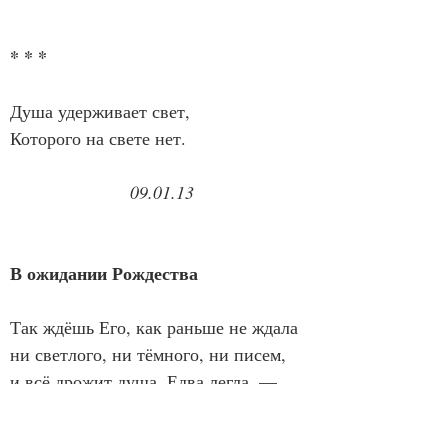
* * *
Душа удерживает свет,
Которого на свете нет.
09.01.13
В ожидании Рождества
Так ждёшь Его, как раньше не ждала
ни светлого, ни тёмного, ни писем,
и всё дрожит душа. Едва легла, —
встаёшь, томишься, доверяешь 
лисьим