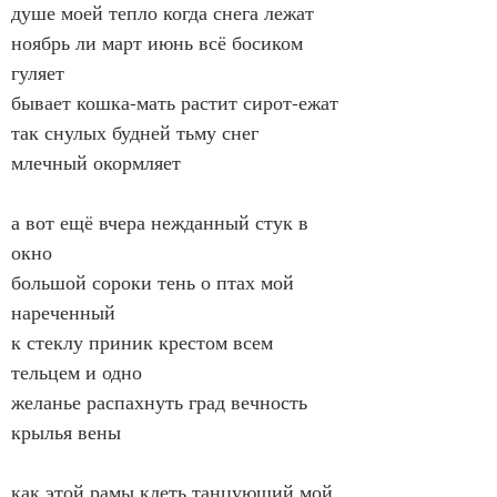
душе моей тепло когда снега лежат
ноябрь ли март июнь всё босиком 
гуляет
бывает кошка-мать растит сирот-ежат
так снулых будней тьму снег 
млечный окормляет
а вот ещё вчера нежданный стук в 
окно
большой сороки тень о птах мой 
нареченный
к стеклу приник крестом всем 
тельцем и одно
желанье распахнуть град вечность 
крылья вены
как этой рамы клеть танцующий мой 