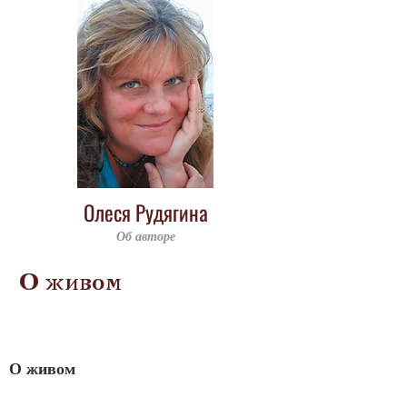
Олеся Рудягина
Об авторе
О живом
О живом