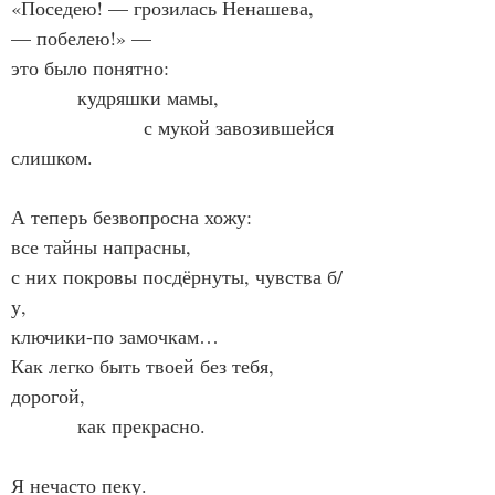
«Поседею! — грозилась Ненашева, 
— побелею!» —
это было понятно:
            кудряшки мамы,
                        с мукой завозившейся 
слишком.
А теперь безвопросна хожу:
все тайны напрасны,
с них покровы посдёрнуты, чувства б/
у,
ключики-по замочкам…
Как легко быть твоей без тебя, 
дорогой,
            как прекрасно.
Я нечасто пеку.